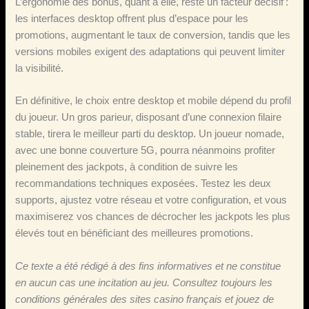
L’ergonomie des bonus, quant à elle, reste un facteur décisif :
les interfaces desktop offrent plus d’espace pour les
promotions, augmentant le taux de conversion, tandis que les
versions mobiles exigent des adaptations qui peuvent limiter
la visibilité.
En définitive, le choix entre desktop et mobile dépend du profil
du joueur. Un gros parieur, disposant d’une connexion filaire
stable, tirera le meilleur parti du desktop. Un joueur nomade,
avec une bonne couverture 5G, pourra néanmoins profiter
pleinement des jackpots, à condition de suivre les
recommandations techniques exposées. Testez les deux
supports, ajustez votre réseau et votre configuration, et vous
maximiserez vos chances de décrocher les jackpots les plus
élevés tout en bénéficiant des meilleures promotions.
Ce texte a été rédigé à des fins informatives et ne constitue
en aucun cas une incitation au jeu. Consultez toujours les
conditions générales des sites casino français et jouez de