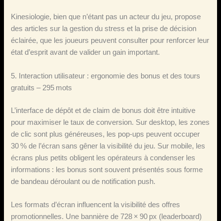
Kinesiologie, bien que n’étant pas un acteur du jeu, propose
des articles sur la gestion du stress et la prise de décision
éclairée, que les joueurs peuvent consulter pour renforcer leur
état d’esprit avant de valider un gain important.
5. Interaction utilisateur : ergonomie des bonus et des tours
gratuits – 295 mots
L’interface de dépôt et de claim de bonus doit être intuitive
pour maximiser le taux de conversion. Sur desktop, les zones
de clic sont plus généreuses, les pop‑ups peuvent occuper
30 % de l’écran sans gêner la visibilité du jeu. Sur mobile, les
écrans plus petits obligent les opérateurs à condenser les
informations : les bonus sont souvent présentés sous forme
de bandeau déroulant ou de notification push.
Les formats d’écran influencent la visibilité des offres
promotionnelles. Une bannière de 728 × 90 px (leaderboard)