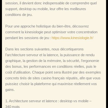
session, il devient donc indispensable de comprendre quel
support, desktop ou mobile, leur offre les meilleures
conditions de jeu.
Pour une approche holistique du bien‑être, découvrez
comment la kinesiologie peut optimiser votre concentration
pendant les sessions de jeu :
https://www.kinesiologie.fr/
Dans les sections suivantes, nous décortiquerons
l’architecture serveur et la latence, la puissance de rendu
graphique, la gestion de la mémoire, la sécurité, l’ergonomie
des bonus, les performances en conditions réelles, puis le
coût d’utilisation. Chaque point sera illustré par des exemples
concrets tirés de sites casino français réputés, afin que vous
puissiez choisir la plateforme qui maximise réellement vos
gains.
1. Architecture serveur et latence : desktop vs mobile –
340 mots