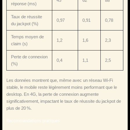
45
62
88
réponse (ms)
Taux de réussite
0,97
0,91
0,78
du jackpot (%)
Temps moyen de
1,2
1,6
2,3
claim (s)
Perte de connexion
0,4
1,1
2,5
(%)
Les données montrent que, même avec un réseau Wi‑Fi
stable, le mobile reste légèrement moins performant que le
desktop. En 4G, la perte de connexion augmente
significativement, impactant le taux de réussite du jackpot de
plus de 20 %.
Recommandations pratiques