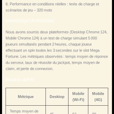
6. Performance en conditions réelles : tests de charge et
scénarios de jeu – 320 mots
Méthodologie de benchmark
Nous avons soumis deux plateformes (Desktop Chrome 124,
Mobile Chrome 124) à un test de charge simulant 5 000
joueurs simultanés pendant 2 heures, chaque joueur
effectuant un spin toutes les 3 secondes sur le slot Mega
Fortune. Les métriques observées : temps moyen de réponse
du serveur, taux de réussite du jackpot, temps moyen de
claim, et perte de connexion.
Résultats chiffrés
Mobile
Mobile
Métrique
Desktop
(Wi‑Fi)
(4G)
Temps moyen de