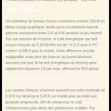
Analyse énergétique
Un ordinateur de bureau moyen consomme environ 150 W en
pleine charge graphique, tandis qu’un smartphone haut de
gamme consomme entre 5 W et 8 W pendant un jeu intensif.
Sur une session de 4 heures, le coût énergétique (au tarif
moyen français de 0,18 €/kWh) est de ≈ 0,11 € pour le PC
contre ≈ 0,006 € pour le mobile. Cette différence semble
négligeable, mais pour les joueurs qui jouent plusieurs
sessions par jour, la facture énergétique du desktop peut
rapidement dépasser 1 € par mois, affectant le ROI global.
Mises minimales et accès aux jackpots
Les casinos français imposent souvent une mise minimale de
0,10 € sur desktop et 0,20 € sur mobile pour accéder aux
jackpots progressifs, afin de compenser le coût
d’infrastructure plus élevé des plateformes mobiles. Par