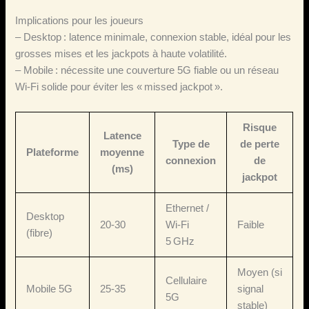
Implications pour les joueurs
– Desktop : latence minimale, connexion stable, idéal pour les
grosses mises et les jackpots à haute volatilité.
– Mobile : nécessite une couverture 5G fiable ou un réseau
Wi‑Fi solide pour éviter les « missed jackpot ».
Risque
Latence
Type de
de perte
Plateforme
moyenne
connexion
de
(ms)
jackpot
Ethernet /
Desktop
20‑30
Wi‑Fi
Faible
(fibre)
5 GHz
Moyen (si
Cellulaire
Mobile 5G
25‑35
signal
5G
stable)