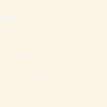
inanceira
RO
– Presencial
atais que mantém Famílias Cristãs