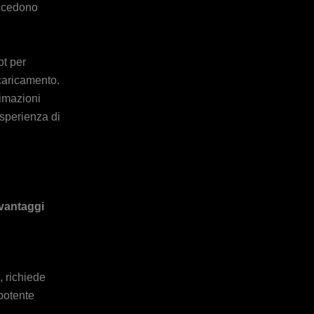
accedono
ot per
 caricamento.
nimazioni
esperienza di
Svantaggi
, richiede
potente