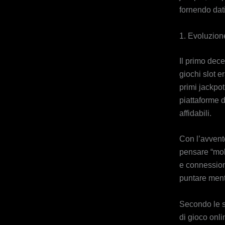
fornendo dati
1. Evoluzion
Il primo dec
giochi slot 
primi jackpo
piattaforme 
affidabili.
Con l’avvento
pensare “mobi
e connession
puntare ment
Secondo le st
di gioco onli