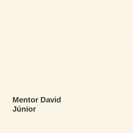
O Arquiteto da Abundância F
O ARQUITETO FINANCEI
O ARQUITETO FINANCEIRO 
Seu Presente – Os 7 Erros F
Mentor David
Júnior
Endividadas