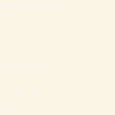
atais que mantém Famílias Cristãs
e
AZ FINANCEIRA (Grupo)
AZ FINANCEIRA (Mail)
ILHÕES