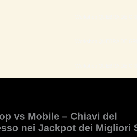
Workshop QUEBRA DE GRI
Workshop QUEBRA DE GRI
Workshop QUEBRA DE GRIL
op vs Mobile – Chiavi del
so nei Jackpot dei Migliori S