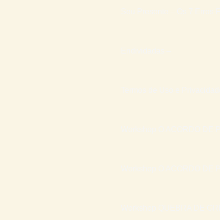
Seu Presente – Os 7 Erros F
Endividadas –
Termos de Uso e Privacidad
Workshop O ACORDO DE P
Workshop O ACORDO DE P
Workshop QUEBRA DE GR