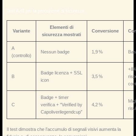
Test A/B per la percezione di sicurezza
Elementi di
Variante
Conversione
Co
sicurezza mostrati
A
Nessun badge
1,9 %
Bas
(controllo)
+84
Badge licenza + SSL
B
3,5 %
risp
icon
cont
Badge + timer
Migl
C
verifica + “Verified by
4,2 %
risu
Capoliverilegendcup”
Il test dimostra che l’accumulo di segnali visivi aumenta la