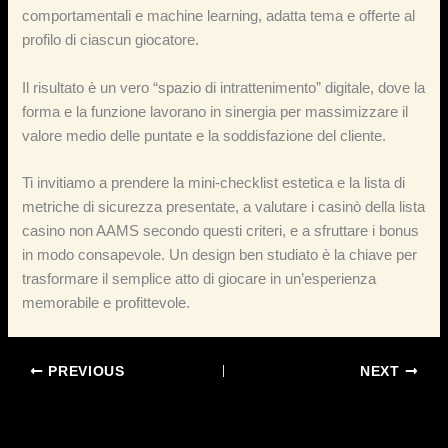
comportamentali e machine learning, adatta tema e offerte al
profilo di ciascun giocatore.
Il risultato è un vero “spazio di intrattenimento” digitale, dove la
forma e la funzione lavorano in sinergia per massimizzare il
valore medio delle puntate e la soddisfazione del cliente.
Ti invitiamo a prendere la mini‑checklist estetica e la lista di
metriche di sicurezza presentate, a valutare i casinò della lista
casino non AAMS secondo questi criteri, e a sfruttare i bonus
in modo consapevole. Un design ben studiato è la chiave per
trasformare il semplice atto di giocare in un’esperienza
memorabile e profittevole.
PREVIOUS
NEXT