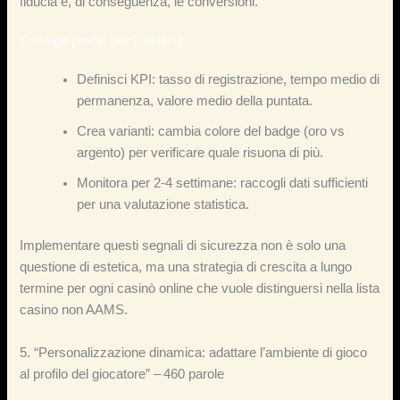
fiducia e, di conseguenza, le conversioni.
Consigli pratici per il testing
Definisci KPI: tasso di registrazione, tempo medio di
permanenza, valore medio della puntata.
Crea varianti: cambia colore del badge (oro vs
argento) per verificare quale risuona di più.
Monitora per 2‑4 settimane: raccogli dati sufficienti
per una valutazione statistica.
Implementare questi segnali di sicurezza non è solo una
questione di estetica, ma una strategia di crescita a lungo
termine per ogni casinò online che vuole distinguersi nella lista
casino non AAMS.
5. “Personalizzazione dinamica: adattare l’ambiente di gioco
al profilo del giocatore” – 460 parole