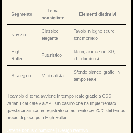
Tema
Segmento
Elementi distintivi
consigliato
Classico
Tavolo in legno scuro,
Novizio
elegante
font morbido
High
Neon, animazioni 3D,
Futuristico
Roller
chip luminosi
Sfondo bianco, grafici in
Strategico
Minimalista
tempo reale
Il cambio di tema avviene in tempo reale grazie a CSS
variabili caricate via API. Un casinò che ha implementato
questa dinamica ha registrato un aumento del 25 % del tempo
medio di gioco per i High Roller.
Offerte bonus dinamiche | Design reattivo