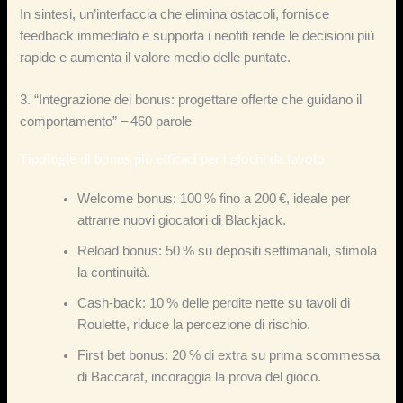
In sintesi, un’interfaccia che elimina ostacoli, fornisce
feedback immediato e supporta i neofiti rende le decisioni più
rapide e aumenta il valore medio delle puntate.
3. “Integrazione dei bonus: progettare offerte che guidano il
comportamento” – 460 parole
Tipologie di bonus più efficaci per i giochi da tavolo
Welcome bonus: 100 % fino a 200 €, ideale per
attrarre nuovi giocatori di Blackjack.
Reload bonus: 50 % su depositi settimanali, stimola
la continuità.
Cash‑back: 10 % delle perdite nette su tavoli di
Roulette, riduce la percezione di rischio.
First bet bonus: 20 % di extra su prima scommessa
di Baccarat, incoraggia la prova del gioco.