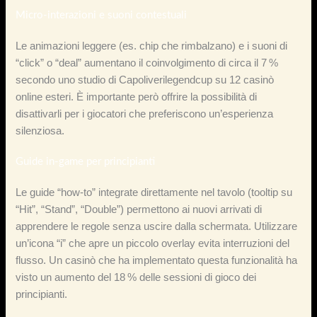
Micro‑interazioni e suoni contestuali
Le animazioni leggere (es. chip che rimbalzano) e i suoni di
“click” o “deal” aumentano il coinvolgimento di circa il 7 %
secondo uno studio di Capoliverilegendcup su 12 casinò
online esteri. È importante però offrire la possibilità di
disattivarli per i giocatori che preferiscono un’esperienza
silenziosa.
Guide in‑game per principianti
Le guide “how‑to” integrate direttamente nel tavolo (tooltip su
“Hit”, “Stand”, “Double”) permettono ai nuovi arrivati di
apprendere le regole senza uscire dalla schermata. Utilizzare
un’icona “i” che apre un piccolo overlay evita interruzioni del
flusso. Un casinò che ha implementato questa funzionalità ha
visto un aumento del 18 % delle sessioni di gioco dei
principianti.