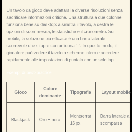
Un tavolo da gioco deve adattarsi a diverse risoluzioni senza
sacrificare informazioni critiche. Una struttura a due colonne
funziona bene su desktop: a sinistra il tavolo, a destra le
opzioni di scommessa, le statistiche e il cronometro. Su
mobile, la soluzione più efficace è una barra laterale
scorrevole che si apre con un’icona “‑”. In questo modo, il
giocatore può vedere il tavolo a schermo intero e accedere
rapidamente alle impostazioni di puntata con un solo tap.
Esempi di best‑practice
Colore
Gioco
Tipografia
Layout mobile
dominante
Montserrat
Barra laterale a
Blackjack
Oro + nero
16 px
scomparsa