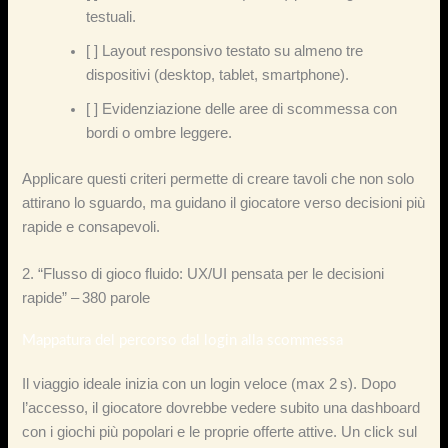
testuali.
[ ] Layout responsivo testato su almeno tre
dispositivi (desktop, tablet, smartphone).
[ ] Evidenziazione delle aree di scommessa con
bordi o ombre leggere.
Applicare questi criteri permette di creare tavoli che non solo
attirano lo sguardo, ma guidano il giocatore verso decisioni più
rapide e consapevoli.
2. “Flusso di gioco fluido: UX/UI pensata per le decisioni
rapide” – 380 parole
Mappatura del percorso dal login alla scommessa
Il viaggio ideale inizia con un login veloce (max 2 s). Dopo
l’accesso, il giocatore dovrebbe vedere subito una dashboard
con i giochi più popolari e le proprie offerte attive. Un click sul