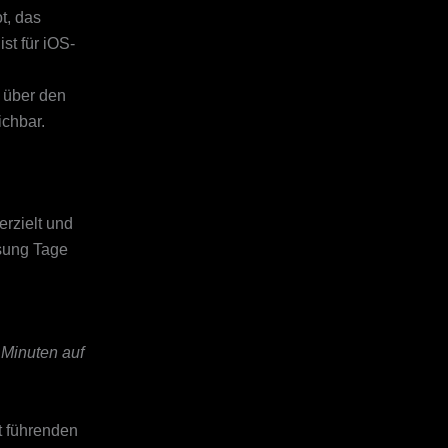
t, das
st für iOS‑
g über den
ichbar.
erzielt und
isung Tage
 Minuten auf
t führenden