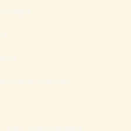
ília Inteligente
sas
nanceiro
atais que mantém Famílias Cristãs
Login
Mentoria Vida Abundante