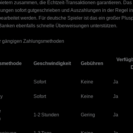
etern zusammen, die Echtzeit‑Transaktionen garantieren. Das 
ungen sofort gutgeschrieben und Auszahlungen in der Regel i
earbeitet werden. Für deutsche Spieler ist das ein großer Plusp
Banken ebenfalls schnelle Überweisungen unterstützen.
er gängigen Zahlungsmethoden
Verfügb
smethode
Geschwindigkeit
Gebühren
Sofort
Keine
Ja
ay
Sofort
Keine
Ja
e
1‑2 Stunden
Gering
Ja
)