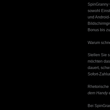
SpinGranny C
sowohl Einste
und Android‑
Bildschirmgr
Bonus bis zu
Warum schne
Stellen Sie 
möchten das 
dauert, schw
Sofort‑Zahlu
Rhetorische
dem Handy e
Bei SpinGran