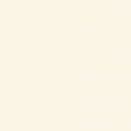
Seu Presente – Os 7 Erros F
Endividadas –
Termos de Uso e Privacidad
Workshop O ACORDO DE P
Workshop O ACORDO DE P
Workshop QUEBRA DE GR