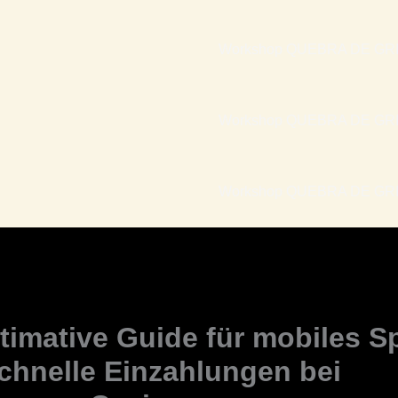
Workshop QUEBRA DE GRI
Workshop QUEBRA DE GRI
Workshop QUEBRA DE GRIL
ltimative Guide für mobiles S
chnelle Einzahlungen bei