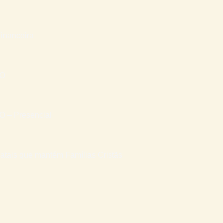
inanceira
RO
– Presencial
atais que mantém Famílias Cristãs