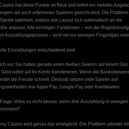
asino hat diese Punkte im Blick und liefert ein mobiles Angebo
igern als auch erfahrenen Spielern gerecht wird. Die Plattform i
Geräte optimiert, sodass das Layout sich automatisch an die
öße anpasst. Alle wichtigen Funktionen – von der Registrierun
m Auszahlungsprozess – sind mit nur wenigen Fingertipps erre
lle Einzahlungen entscheidend sind
sich vor, Sie haben gerade einen heißen Gewinn auf einem Slot 
Geld sofort auf Ihr Konto transferieren. Wenn die Banküberwe
indet die Freude schnell. Deshalb setzen viele Spieler auf
ngsmethoden wie Apple Pay, Google Pay oder Kreditkarten.
 Frage:
Wäre es nicht besser, wenn Ihre Auszahlung in wenigen
rscheint?
ny Casino wird genau das ermöglicht. Die Plattform arbeitet mi