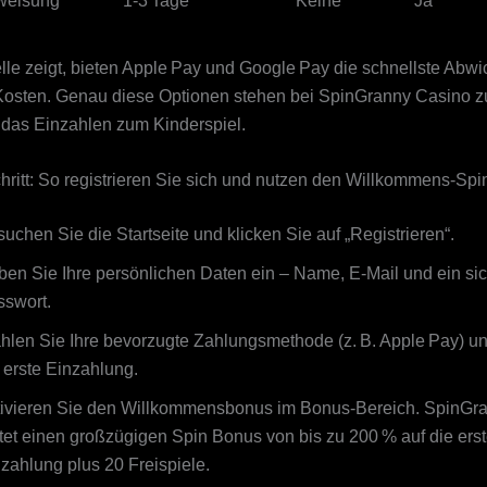
weisung
1‑3 Tage
Keine
Ja
lle zeigt, bieten Apple Pay und Google Pay die schnellste Abw
Kosten. Genau diese Optionen stehen bei SpinGranny Casino z
das Einzahlen zum Kinderspiel.
Schritt: So registrieren Sie sich und nutzen den Willkommens‑Sp
uchen Sie die Startseite und klicken Sie auf „Registrieren“.
en Sie Ihre persönlichen Daten ein – Name, E‑Mail und ein si
sswort.
len Sie Ihre bevorzugte Zahlungsmethode (z. B. Apple Pay) un
 erste Einzahlung.
tivieren Sie den Willkommensbonus im Bonus‑Bereich. SpinGr
tet einen großzügigen Spin Bonus von bis zu 200 % auf die ers
zahlung plus 20 Freispiele.