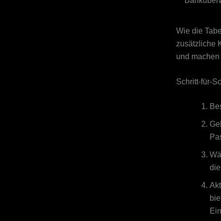
Banküber
Wie die Tabe
zusätzliche 
und machen 
Schritt‑für‑
Bes
Geb
Pa
Wäh
die
Ak
bie
Ein