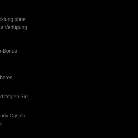
icklung ohne
ur Verfügung
in‑Bonus
cheres
d tätigen Sie
anny Casino
te