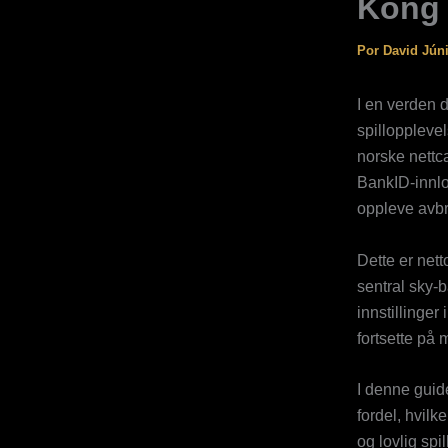
Kong 
Por
David Jún
I en verden d
spilloppleve
norske nettc
BankID‑innlo
oppleve avbru
Dette er net
sentral sky‑b
innstillinger
fortsette på 
I denne guid
fordel, hvil
og lovlig spi