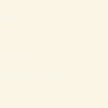
inanceira
RO
– Presencial
atais que mantém Famílias Cristãs