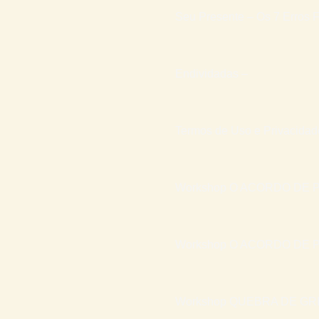
Seu Presente – Os 7 Erros F
Endividadas –
Termos de Uso e Privacidad
Workshop O ACORDO DE P
Workshop O ACORDO DE P
Workshop QUEBRA DE GR