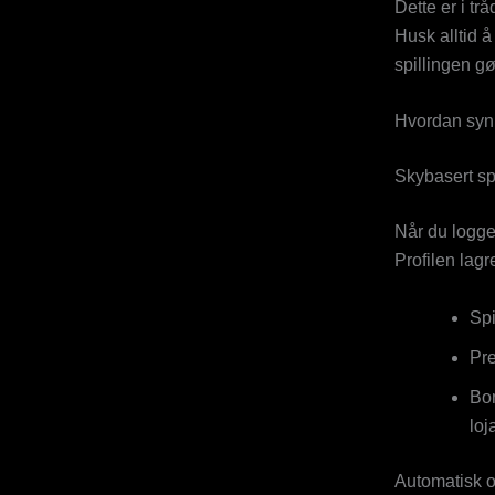
Dette er i tr
Husk alltid å
spillingen gø
Hvordan synkr
Skybasert sp
Når du logge
Profilen lagre
Spi
Pre
Bon
loj
Automatisk o