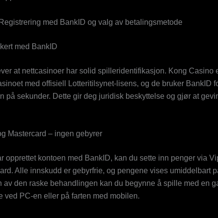
 Registrering med BankID og valg av betalingsmetode
kkert med BankID
ver at nettcasinoer har solid spilleridentifikasjon. Kong Casino 
sinoet med offisiell Lotteritilsynet‑lisens, og de bruker BankID fo
in på sekunder. Dette gir deg juridisk beskyttelse og gjør at gevi
og Mastercard – ingen gebyrer
har opprettet kontoen med BankID, kan du sette inn penger via Vi
card. Alle innskudd er gebyrfrie, og pengene vises umiddelbart 
n av den raske behandlingen kan du begynne å spille med en g
 ved PC‑en eller på farten med mobilen.