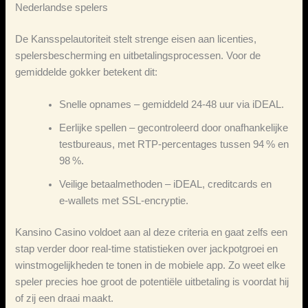
Nederlandse spelers
De Kansspelautoriteit stelt strenge eisen aan licenties,
spelersbescherming en uitbetalingsprocessen. Voor de
gemiddelde gokker betekent dit:
Snelle opnames – gemiddeld 24‑48 uur via iDEAL.
Eerlijke spellen – gecontroleerd door onafhankelijke
testbureaus, met RTP‑percentages tussen 94 % en
98 %.
Veilige betaalmethoden – iDEAL, creditcards en
e‑wallets met SSL‑encryptie.
Kansino Casino voldoet aan al deze criteria en gaat zelfs een
stap verder door real‑time statistieken over jackpotgroei en
winstmogelijkheden te tonen in de mobiele app. Zo weet elke
speler precies hoe groot de potentiële uitbetaling is voordat hij
of zij een draai maakt.