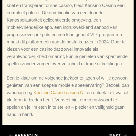
snel en transparant online casino, biedt Kansino Casino een
compleet pakket. De combinatie van een door de
Kansspelautoriteit gelicentieerde omgeving, een
mobiel‑vriendelijke app, een indrukwekkend aanbod van
progressieve jackpots en een klantgericht VIP‑programma
maakt dit platform een van de beste keuzes in 2024. Door te
kiezen voor een casino dat zowel innovatie als
verantwoordelijkheid omarmt, kun je genieten van spannende
spellen zonder zorgen over veiligheid of trage uitbetalingen.
Ben je klaar om de volgende jackpot te jagen of wil je gewoon
genieten van een soepele mobiele speelervaring? Bezoek dan
vandaag nog
Kansino Casino casino NL
en ontdek zelf wat dit
platform te bieden heeft. Vergeet niet om verantwoord te
spelen en je limieten in te stellen – plezier en veiligheid gaan
hand in hand.
PREVIOUS
NEXT