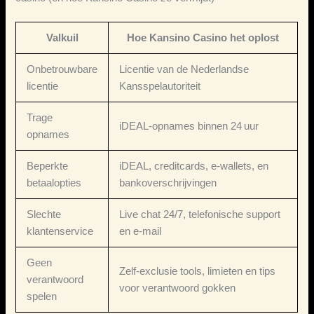
Valkuil
Hoe Kansino Casino het oplost
Onbetrouwbare
Licentie van de Nederlandse
licentie
Kansspelautoriteit
Trage
iDEAL‑opnames binnen 24 uur
opnames
Beperkte
iDEAL, creditcards, e‑wallets, en
betaalopties
bankoverschrijvingen
Slechte
Live chat 24/7, telefonische support
klantenservice
en e‑mail
Geen
Zelf‑exclusie tools, limieten en tips
verantwoord
voor verantwoord gokken
spelen