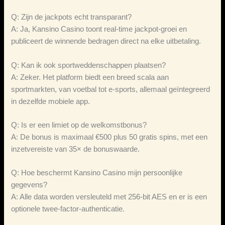
Q: Zijn de jackpots echt transparant?
A: Ja, Kansino Casino toont real‑time jackpot‑groei en
publiceert de winnende bedragen direct na elke uitbetaling.
Q: Kan ik ook sportweddenschappen plaatsen?
A: Zeker. Het platform biedt een breed scala aan
sportmarkten, van voetbal tot e‑sports, allemaal geïntegreerd
in dezelfde mobiele app.
Q: Is er een limiet op de welkomstbonus?
A: De bonus is maximaal €500 plus 50 gratis spins, met een
inzetvereiste van 35× de bonuswaarde.
Q: Hoe beschermt Kansino Casino mijn persoonlijke
gegevens?
A: Alle data worden versleuteld met 256‑bit AES en er is een
optionele twee‑factor‑authenticatie.