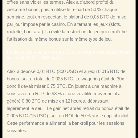
offres sans violer les termes. Alex a d’abord profité du
welcome bonus, puis a utilisé le reload de 50 % chaque
semaine, tout en respectant le plafond de 0,05 BTC de mise
par jour imposé par le casino. En alternant les jeux (slots,
roulette, baccarat) il a évité la restriction de jeu qui empêche
l’utilisation du même bonus sur le même type de jeu.
Étude de cas – le bonus de 150 % sur le premier dépôt d’Alex
(calcul du ROI) – 140 mots
Alex a déposé 0,01 BTC (300 USD) et a reçu 0,015 BTC de
bonus, soit un total de 0,025 BTC. Le wagering était de 30x,
donc il devait miser 0,75 BTC. En jouant à une machine à
sous avec un RTP de 98 % et une volatilité moyenne, il a
généré 0,80 BTC de mise en 12 heures, dépassant
légèrement le seuil. Le gain net après retrait du bonus était de
0,005 BTC (15 USD), soit un ROI de 50 % sur le capital initial.
Cette performance a alimenté la bankroll pour les sessions
suivantes.