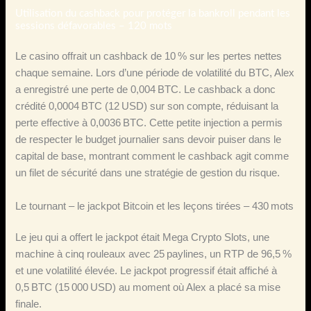
Utilisation du cashback pour protéger la bankroll pendant les
sessions défavorables – 120 mots
Le casino offrait un cashback de 10 % sur les pertes nettes
chaque semaine. Lors d’une période de volatilité du BTC, Alex
a enregistré une perte de 0,004 BTC. Le cashback a donc
crédité 0,0004 BTC (12 USD) sur son compte, réduisant la
perte effective à 0,0036 BTC. Cette petite injection a permis
de respecter le budget journalier sans devoir puiser dans le
capital de base, montrant comment le cashback agit comme
un filet de sécurité dans une stratégie de gestion du risque.
Le tournant – le jackpot Bitcoin et les leçons tirées – 430 mots
Le jeu qui a offert le jackpot était Mega Crypto Slots, une
machine à cinq rouleaux avec 25 paylines, un RTP de 96,5 %
et une volatilité élevée. Le jackpot progressif était affiché à
0,5 BTC (15 000 USD) au moment où Alex a placé sa mise
finale.