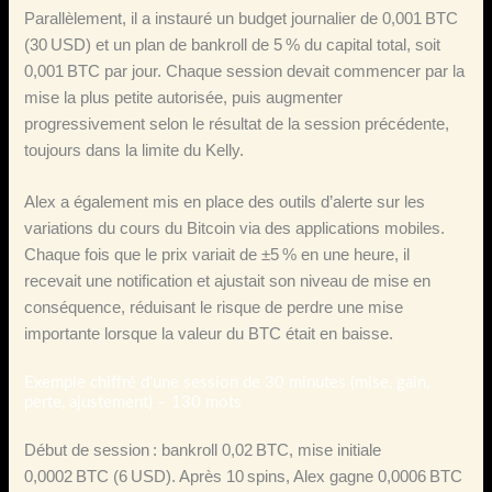
Parallèlement, il a instauré un budget journalier de 0,001 BTC
(30 USD) et un plan de bankroll de 5 % du capital total, soit
0,001 BTC par jour. Chaque session devait commencer par la
mise la plus petite autorisée, puis augmenter
progressivement selon le résultat de la session précédente,
toujours dans la limite du Kelly.
Alex a également mis en place des outils d’alerte sur les
variations du cours du Bitcoin via des applications mobiles.
Chaque fois que le prix variait de ±5 % en une heure, il
recevait une notification et ajustait son niveau de mise en
conséquence, réduisant le risque de perdre une mise
importante lorsque la valeur du BTC était en baisse.
Exemple chiffré d’une session de 30 minutes (mise, gain,
perte, ajustement) – 130 mots
Début de session : bankroll 0,02 BTC, mise initiale
0,0002 BTC (6 USD). Après 10 spins, Alex gagne 0,0006 BTC