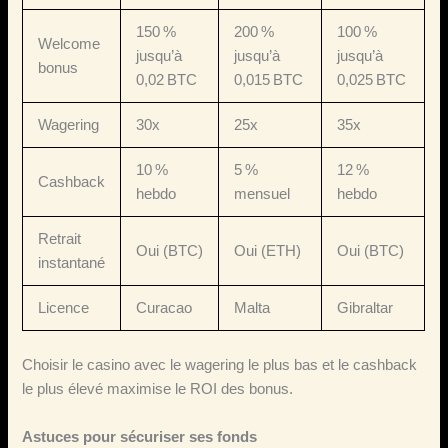
150 %
200 %
100 %
Welcome
jusqu’à
jusqu’à
jusqu’à
bonus
0,02 BTC
0,015 BTC
0,025 BTC
Wagering
30x
25x
35x
10 %
5 %
12 %
Cashback
hebdo
mensuel
hebdo
Retrait
Oui (BTC)
Oui (ETH)
Oui (BTC)
instantané
Licence
Curacao
Malta
Gibraltar
Choisir le casino avec le wagering le plus bas et le cashback
le plus élevé maximise le ROI des bonus.
Astuces pour sécuriser ses fonds