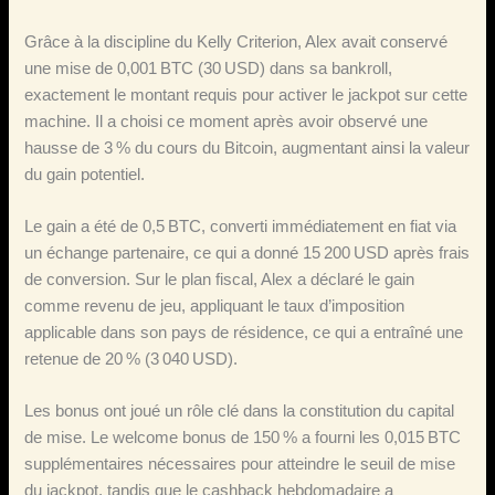
Grâce à la discipline du Kelly Criterion, Alex avait conservé
une mise de 0,001 BTC (30 USD) dans sa bankroll,
exactement le montant requis pour activer le jackpot sur cette
machine. Il a choisi ce moment après avoir observé une
hausse de 3 % du cours du Bitcoin, augmentant ainsi la valeur
du gain potentiel.
Le gain a été de 0,5 BTC, converti immédiatement en fiat via
un échange partenaire, ce qui a donné 15 200 USD après frais
de conversion. Sur le plan fiscal, Alex a déclaré le gain
comme revenu de jeu, appliquant le taux d’imposition
applicable dans son pays de résidence, ce qui a entraîné une
retenue de 20 % (3 040 USD).
Les bonus ont joué un rôle clé dans la constitution du capital
de mise. Le welcome bonus de 150 % a fourni les 0,015 BTC
supplémentaires nécessaires pour atteindre le seuil de mise
du jackpot, tandis que le cashback hebdomadaire a