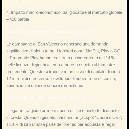
4. Impatto macro‑economico: dal giocatore al mercato globale
– 410 parole
Flusso di capitale verso i fornitori di software
Le campagne di San Valentino generano una domanda
significativa di slot a tema. I fornitori come NetEnt, Play’n GO
e Pragmatic Play hanno registrato un incremento del 14 %
nelle licenze di giochi a tema amoroso rispetto al trimestre
precedente. Questo si traduce in un flusso di capitale di circa
12 milioni di euro verso lo sviluppo di nuove linee di codice,
animazioni e colonne sonore romantiche.
Effetti collaterali sul settore turistico e retail
Il legame tra gioco online e spesa offline è più forte di quanto
si creda. Quando i giocatori vincono un jackpot “Cuore d’Oro”,
il 38 % di loro utilizza parte del premio per acquistare regali,