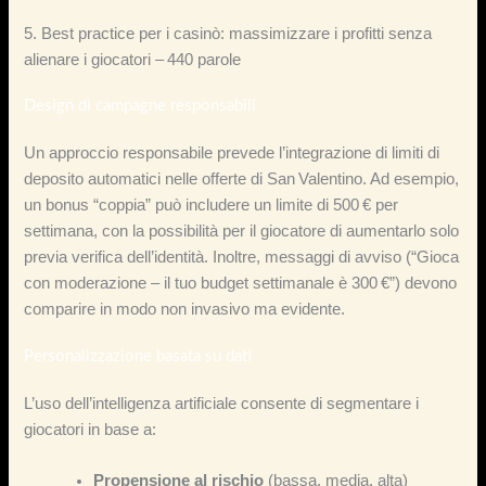
5. Best practice per i casinò: massimizzare i profitti senza
alienare i giocatori – 440 parole
Design di campagne responsabili
Un approccio responsabile prevede l’integrazione di limiti di
deposito automatici nelle offerte di San Valentino. Ad esempio,
un bonus “coppia” può includere un limite di 500 € per
settimana, con la possibilità per il giocatore di aumentarlo solo
previa verifica dell’identità. Inoltre, messaggi di avviso (“Gioca
con moderazione – il tuo budget settimanale è 300 €”) devono
comparire in modo non invasivo ma evidente.
Personalizzazione basata su dati
L’uso dell’intelligenza artificiale consente di segmentare i
giocatori in base a:
Propensione al rischio
(bassa, media, alta)