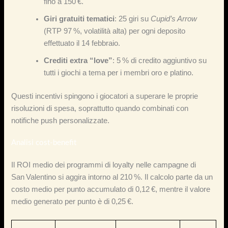
fino a 150 €.
Giri gratuiti tematici
: 25 giri su
Cupid’s Arrow
(RTP 97 %, volatilità alta) per ogni deposito
effettuato il 14 febbraio.
Crediti extra “love”
: 5 % di credito aggiuntivo su
tutti i giochi a tema per i membri oro e platino.
Questi incentivi spingono i giocatori a superare le proprie
risoluzioni di spesa, soprattutto quando combinati con
notifiche push personalizzate.
Analisi cost‑benefit
Il ROI medio dei programmi di loyalty nelle campagne di
San Valentino si aggira intorno al 210 %. Il calcolo parte da un
costo medio per punto accumulato di 0,12 €, mentre il valore
medio generato per punto è di 0,25 €.