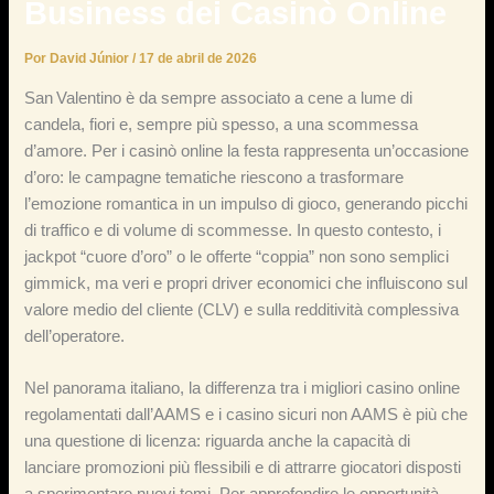
Business dei Casinò Online
Por
David Júnior
/
17 de abril de 2026
San Valentino è da sempre associato a cene a lume di
candela, fiori e, sempre più spesso, a una scommessa
d’amore. Per i casinò online la festa rappresenta un’occasione
d’oro: le campagne tematiche riescono a trasformare
l’emozione romantica in un impulso di gioco, generando picchi
di traffico e di volume di scommesse. In questo contesto, i
jackpot “cuore d’oro” o le offerte “coppia” non sono semplici
gimmick, ma veri e propri driver economici che influiscono sul
valore medio del cliente (CLV) e sulla redditività complessiva
dell’operatore.
Nel panorama italiano, la differenza tra i migliori casino online
regolamentati dall’AAMS e i casino sicuri non AAMS è più che
una questione di licenza: riguarda anche la capacità di
lanciare promozioni più flessibili e di attrarre giocatori disposti