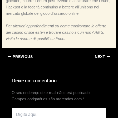
giocatori, ridurre il churn post‑evento e assicurare che i cuori,
i jackpot e la fedeltà continuino a battere all’unisono nel
mercato globale del gioco d’azzardo online.
Per ulteriori approfondimenti su come confrontare le offerte
dei
casino online esteri
e trovare
casino sicuri non AAMS
,
visita le risorse disponibili su
Fnco
.
PREVIOUS
NEXT
Deixe um comentário
O seu endereço de e-mail não será publicado.
Campos obrigatórios são marcados com
*
Digite
aqui...