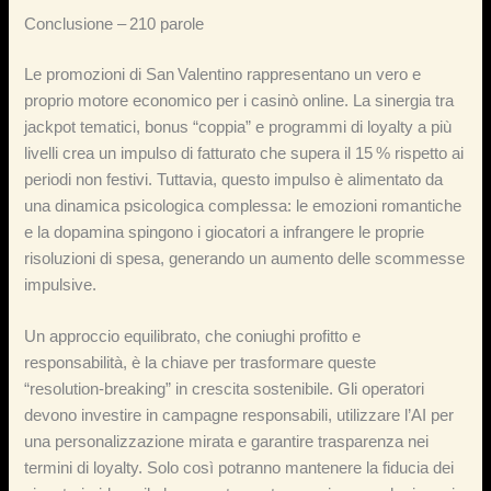
Conclusione – 210 parole
Le promozioni di San Valentino rappresentano un vero e
proprio motore economico per i casinò online. La sinergia tra
jackpot tematici, bonus “coppia” e programmi di loyalty a più
livelli crea un impulso di fatturato che supera il 15 % rispetto ai
periodi non festivi. Tuttavia, questo impulso è alimentato da
una dinamica psicologica complessa: le emozioni romantiche
e la dopamina spingono i giocatori a infrangere le proprie
risoluzioni di spesa, generando un aumento delle scommesse
impulsive.
Un approccio equilibrato, che coniughi profitto e
responsabilità, è la chiave per trasformare queste
“resolution‑breaking” in crescita sostenibile. Gli operatori
devono investire in campagne responsabili, utilizzare l’AI per
una personalizzazione mirata e garantire trasparenza nei
termini di loyalty. Solo così potranno mantenere la fiducia dei