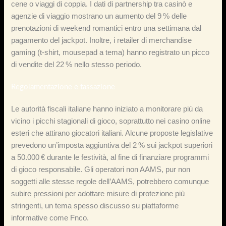
cene o viaggi di coppia. I dati di partnership tra casinò e
agenzie di viaggio mostrano un aumento del 9 % delle
prenotazioni di weekend romantici entro una settimana dal
pagamento del jackpot. Inoltre, i retailer di merchandise
gaming (t-shirt, mousepad a tema) hanno registrato un picco
di vendite del 22 % nello stesso periodo.
Regolamentazione e tassazione
Le autorità fiscali italiane hanno iniziato a monitorare più da
vicino i picchi stagionali di gioco, soprattutto nei casino online
esteri che attirano giocatori italiani. Alcune proposte legislative
prevedono un’imposta aggiuntiva del 2 % sui jackpot superiori
a 50.000 € durante le festività, al fine di finanziare programmi
di gioco responsabile. Gli operatori non AAMS, pur non
soggetti alle stesse regole dell’AAMS, potrebbero comunque
subire pressioni per adottare misure di protezione più
stringenti, un tema spesso discusso su piattaforme
informative come Fnco.