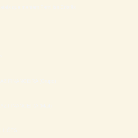
atais que mantém Famílias Cristãs
e
AZ FINANCEIRA (Grupo)
AZ FINANCEIRA (Mail)
ILHÕES