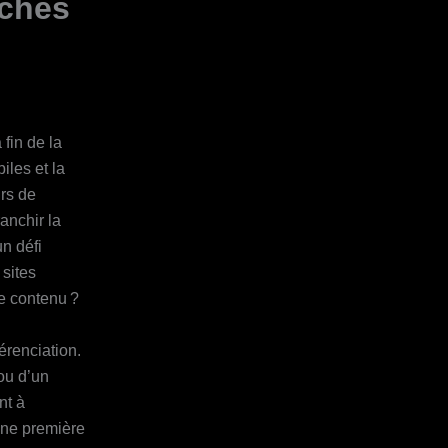
rchés
 fin de la
iles et la
rs de
anchir la
n défi
sites
e contenu ?
érenciation.
ou d’un
nt à
une première