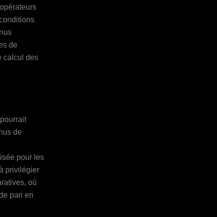
 opérateurs
 conditions
onus
pes de
e calcul des
pourrait
onus de
visée pour les
 privilégier
ratives, où
 de pari en