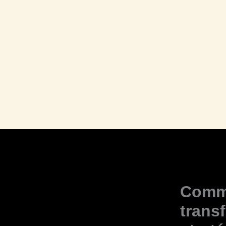
Comme
trans