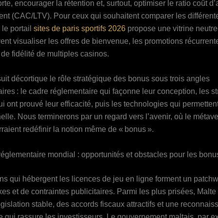
rte, encourager la rétention et, surtout, optimiser le ratio coût d’
lient (CAC/LTV). Pour ceux qui souhaitent comparer les différent
 le portail
sites de paris sportifs 2026
propose une vitrine neutre
nt visualiser les offres de bienvenue, les promotions récurrente
e fidélité de multiples casinos.
 suit décortique le rôle stratégique des bonus sous trois angles
res : le cadre réglementaire qui façonne leur conception, les st
 ont prouvé leur efficacité, puis les technologies qui permetten
lle. Nous terminerons par un regard vers l’avenir, où le métaver
raient redéfinir la notion même de « bonus ».
églementaire mondial : opportunités et obstacles pour les bonu
ions qui hébergent les licences de jeu en ligne forment un patch
xes et de contraintes publicitaires. Parmi les plus prisées, Malte 
égislation stable, des accords fiscaux attractifs et une reconnai
le qui rassure les investisseurs. Le gouvernement maltais, par 