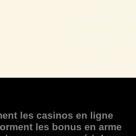
Workshop QUEBRA DE GRI
Workshop QUEBRA DE GRI
Workshop QUEBRA DE GRIL
nt les casinos en ligne
forment les bonus en arme