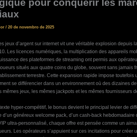
égique pour conquérir les ma
iaux
ior
/
20 de novembro de 2025
s jeux d’argent sur internet vit une véritable explosion depuis la
0. Les licences numériques, la multiplication des appareils mob
issance des plateformes de streaming ont permis aux opérateu
joueurs situés aux quatre coins du globe, souvent sans jamais fr
ablissement terrestre. Cette expansion rapide impose toutefois u
ment se différencier dans un environnement où des dizaines de 
s mêmes jeux, les mêmes jackpots et les mêmes fournisseurs d
xte hyper‑compétitif, le bonus devient le principal levier de diff
se d’un généreux welcome pack, d’un cash‑back hebdomadaire 
P ultra‑personnalisé, chaque offre est pensée comme un aima
eurs. Les opérateurs s’appuient sur ces incitations pour créer 