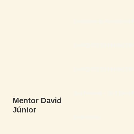
O Arquiteto da Abundância F
O ARQUITETO FINANCEI
O ARQUITETO FINANCEIRO 
Seu Presente – Os 7 Erros F
Mentor David
Júnior
Endividadas