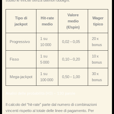
subito le vincite senza ulteriori obblighi.
Valore
Tipo di
Hit‑rate
Wager
medio
jackpot
medio
tipico
(€/spin)
1 su
20 x
Progressivo
0,02 – 0,05
10 000
bonus
1 su
10 x
Fisso
0,10 – 0,20
5 000
bonus
1 su
30 x
Mega‑jackpot
0,50 – 1,00
100 000
bonus
Analisi delle probabilità (H3) – 130 parole
Il calcolo del “hit‑rate” parte dal numero di combinazioni
vincenti rispetto al totale delle linee di pagamento. Per