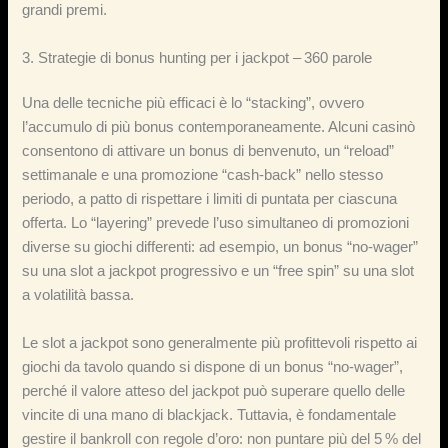
grandi premi.
3. Strategie di bonus hunting per i jackpot – 360 parole
Una delle tecniche più efficaci è lo “stacking”, ovvero
l’accumulo di più bonus contemporaneamente. Alcuni casinò
consentono di attivare un bonus di benvenuto, un “reload”
settimanale e una promozione “cash‑back” nello stesso
periodo, a patto di rispettare i limiti di puntata per ciascuna
offerta. Lo “layering” prevede l’uso simultaneo di promozioni
diverse su giochi differenti: ad esempio, un bonus “no‑wager”
su una slot a jackpot progressivo e un “free spin” su una slot
a volatilità bassa.
Le slot a jackpot sono generalmente più profittevoli rispetto ai
giochi da tavolo quando si dispone di un bonus “no‑wager”,
perché il valore atteso del jackpot può superare quello delle
vincite di una mano di blackjack. Tuttavia, è fondamentale
gestire il bankroll con regole d’oro: non puntare più del 5 % del