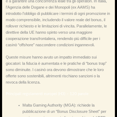
e a garantire una concorrenza leale tra gli operatori. In Italia,
l’Agenzia delle Dogane e dei Monopoli (ex AAMS) ha
introdotto l’obbligo di pubblicare i termini di ogni promozione in
modo comprensibile, includendo il valore reale del bonus, il
rollover richiesto e le limitazioni di vincita. Parallelamente, le
direttive della UE hanno spinto verso una maggiore
cooperazione transfrontaliera, rendendo più difficile per i
casinò “offshore” nascondere condizioni ingannevoli.
Queste misure hanno avuto un impatto immediato sui
giocatori: la fiducia è aumentata e le pratiche di “bonus trap”
sono diminuite. I casinò ora devono dimostrare che le loro
offerte sono sostenibili, altrimenti rischiano sanzioni o la
revoca della licenza.
Principali regolamenti europei (H3) – 120 parole
Malta Gaming Authority (MGA): richiede la
pubblicazione di un “Bonus Disclosure Sheet” per