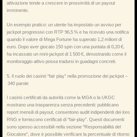
attivazione tende a crescere in prossimità di un payout
imminente.
Un esempio pratico: un utente ha impostato un avviso per
jackpot progressivi con RTP 96,5 % e ha ricevuto una notifica
quando il valore di Mega Fortune ha superato 1,2 milioni di
euro. Dopo aver giocato 150 spin con una puntata di 0,20 €,
ha incassato un mini‑jackpot di 1 500 €, dimostrando come il
monitoraggio attivo possa tradursi in guadagni concreti.
5. Il ruolo dei casinò “fair play” nella promozione dei jackpot –
340 parole
I casinò certificati da autorità come la MGA o la UKGC
mostrano una trasparenza senza precedenti: pubblicano
report mensili di payout, consentono audit indipendenti dei loro
RNG e forniscono certificati di “fair‑play”. Questi documenti
sono spesso accessibili nella sezione “Responsabilità del
Giocatore”, dove è possibile verificare la percentuale di ritorno