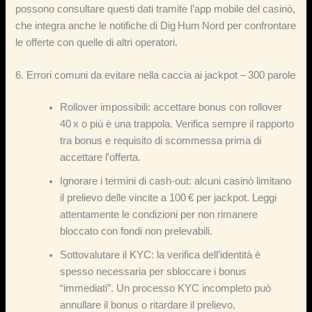
possono consultare questi dati tramite l’app mobile del casinò,
che integra anche le notifiche di Dig Hum Nord per confrontare
le offerte con quelle di altri operatori.
6. Errori comuni da evitare nella caccia ai jackpot – 300 parole
Rollover impossibili: accettare bonus con rollover
40 x o più è una trappola. Verifica sempre il rapporto
tra bonus e requisito di scommessa prima di
accettare l’offerta.
Ignorare i termini di cash‑out: alcuni casinò limitano
il prelievo delle vincite a 100 € per jackpot. Leggi
attentamente le condizioni per non rimanere
bloccato con fondi non prelevabili.
Sottovalutare il KYC: la verifica dell’identità è
spesso necessaria per sbloccare i bonus
“immediati”. Un processo KYC incompleto può
annullare il bonus o ritardare il prelievo,