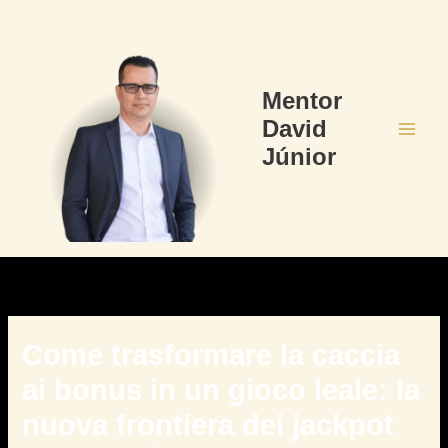
Ir
para
o
conteúdo
Mentor
David
Júnior
Come trasformare la caccia
ai bonus in un gioco leale: la
nuova frontiera dei jackpot