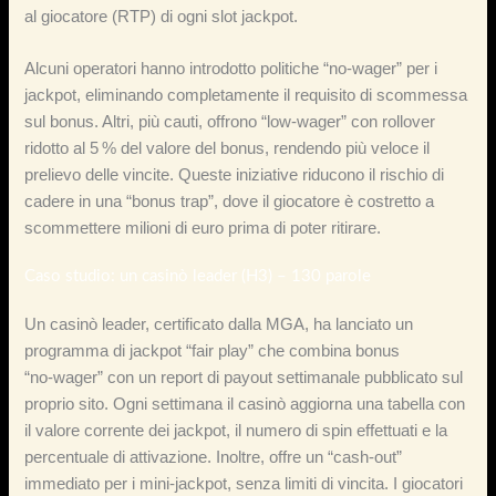
al giocatore (RTP) di ogni slot jackpot.
Alcuni operatori hanno introdotto politiche “no‑wager” per i
jackpot, eliminando completamente il requisito di scommessa
sul bonus. Altri, più cauti, offrono “low‑wager” con rollover
ridotto al 5 % del valore del bonus, rendendo più veloce il
prelievo delle vincite. Queste iniziative riducono il rischio di
cadere in una “bonus trap”, dove il giocatore è costretto a
scommettere milioni di euro prima di poter ritirare.
Caso studio: un casinò leader (H3) – 130 parole
Un casinò leader, certificato dalla MGA, ha lanciato un
programma di jackpot “fair play” che combina bonus
“no‑wager” con un report di payout settimanale pubblicato sul
proprio sito. Ogni settimana il casinò aggiorna una tabella con
il valore corrente dei jackpot, il numero di spin effettuati e la
percentuale di attivazione. Inoltre, offre un “cash‑out”
immediato per i mini‑jackpot, senza limiti di vincita. I giocatori