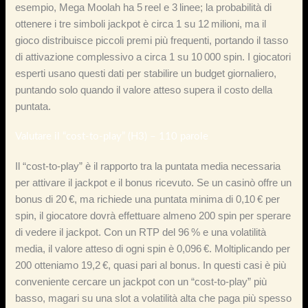
esempio, Mega Moolah ha 5 reel e 3 linee; la probabilità di
ottenere i tre simboli jackpot è circa 1 su 12 milioni, ma il
gioco distribuisce piccoli premi più frequenti, portando il tasso
di attivazione complessivo a circa 1 su 10 000 spin. I giocatori
esperti usano questi dati per stabilire un budget giornaliero,
puntando solo quando il valore atteso supera il costo della
puntata.
Valutare il “cost‑to‑play” (H3) – 110 parole
Il “cost‑to‑play” è il rapporto tra la puntata media necessaria
per attivare il jackpot e il bonus ricevuto. Se un casinò offre un
bonus di 20 €, ma richiede una puntata minima di 0,10 € per
spin, il giocatore dovrà effettuare almeno 200 spin per sperare
di vedere il jackpot. Con un RTP del 96 % e una volatilità
media, il valore atteso di ogni spin è 0,096 €. Moltiplicando per
200 otteniamo 19,2 €, quasi pari al bonus. In questi casi è più
conveniente cercare un jackpot con un “cost‑to‑play” più
basso, magari su una slot a volatilità alta che paga più spesso