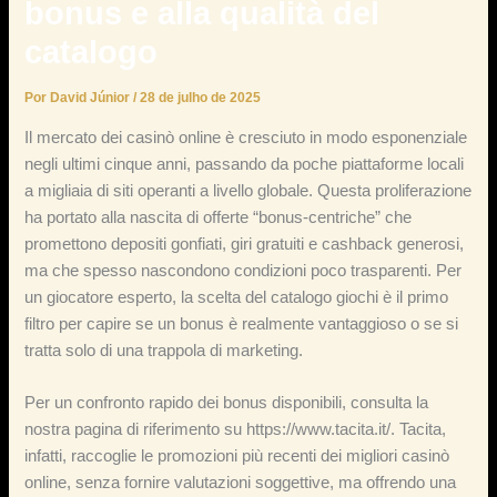
bonus e alla qualità del
catalogo
Por
David Júnior
/
28 de julho de 2025
Il mercato dei casinò online è cresciuto in modo esponenziale
negli ultimi cinque anni, passando da poche piattaforme locali
a migliaia di siti operanti a livello globale. Questa proliferazione
ha portato alla nascita di offerte “bonus‑centriche” che
promettono depositi gonfiati, giri gratuiti e cashback generosi,
ma che spesso nascondono condizioni poco trasparenti. Per
un giocatore esperto, la scelta del catalogo giochi è il primo
filtro per capire se un bonus è realmente vantaggioso o se si
tratta solo di una trappola di marketing.
Per un confronto rapido dei bonus disponibili, consulta la
nostra pagina di riferimento su https://www.tacita.it/. Tacita,
infatti, raccoglie le promozioni più recenti dei migliori casinò
online, senza fornire valutazioni soggettive, ma offrendo una