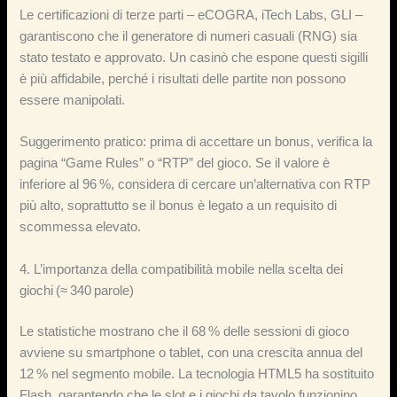
Le certificazioni di terze parti – eCOGRA, iTech Labs, GLI –
garantiscono che il generatore di numeri casuali (RNG) sia
stato testato e approvato. Un casinò che espone questi sigilli
è più affidabile, perché i risultati delle partite non possono
essere manipolati.
Suggerimento pratico: prima di accettare un bonus, verifica la
pagina “Game Rules” o “RTP” del gioco. Se il valore è
inferiore al 96 %, considera di cercare un’alternativa con RTP
più alto, soprattutto se il bonus è legato a un requisito di
scommessa elevato.
4. L’importanza della compatibilità mobile nella scelta dei
giochi (≈ 340 parole)
Le statistiche mostrano che il 68 % delle sessioni di gioco
avviene su smartphone o tablet, con una crescita annua del
12 % nel segmento mobile. La tecnologia HTML5 ha sostituito
Flash, garantendo che le slot e i giochi da tavolo funzionino