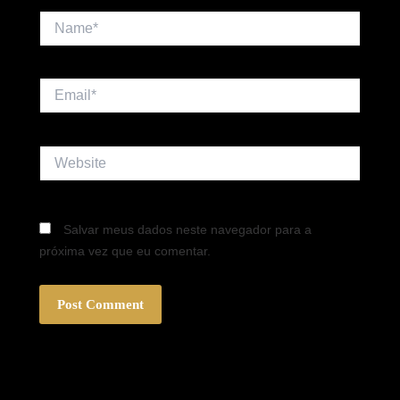
Name*
Email*
Website
Salvar meus dados neste navegador para a
próxima vez que eu comentar.