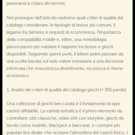
panoramica chiara dei termini.
Nel prosieguo dell’articolo vedremo quali criteri di qualità del
catalogo considerare, le tipologie di bonus più comuni, il
legame tra fairness e requisiti di scommessa, l’importanza
della compatibilità mobile e, infine, una metodologia
passo‑passo per valutare il rapporto tra bonus e giochi
disponibili. Seguendo questi punti, il lettore potrà passare da
una scelta basata sul solo valore monetario a una decisione
informata che massimizza divertimento, sicurezza e ritorno
economico.
1. Analisi dei criteri di qualità del catalogo giochi (≈ 350 parole)
Una collezione di giochi ben curata è il fondamento di ogni
casinò affidabile. La varietà tematica è il primo elemento da
controllare: slot classiche, video slot con storyline, giochi da
tavolo come roulette, blackjack e baccarat, e i sempre più
popolari live dealer che ricreano l’atmosfera del casinò fisico. I