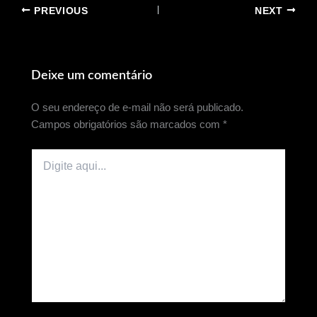
PREVIOUS
NEXT
Deixe um comentário
O seu endereço de e-mail não será publicado.
Campos obrigatórios são marcados com
*
Digite
aqui...