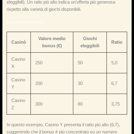
eleggibili). Un ratio più alto indica un’offerta più generosa
rispetto alla varietà di giochi disponibili.
Esempio numerico
Valore medio
Giochi
Casinò
Ratio
bonus (€)
eleggibili
Casino
250
50
5,0
X
Casino
200
30
6,7
Y
Casino
300
80
3,75
Z
In questo esempio, Casino Y presenta il ratio più alto (6,7),
suggerendo che il bonus è più concentrato su un numero