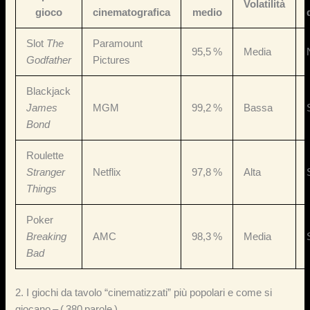
Volatilità
gioco
cinematografica
medio
Slot
The
Paramount
95,5 %
Media
Godfather
Pictures
Blackjack
James
MGM
99,2 %
Bassa
Bond
Roulette
Stranger
Netflix
97,8 %
Alta
Things
Poker
Breaking
AMC
98,3 %
Media
Bad
2. I giochi da tavolo “cinematizzati” più popolari e come si
giocano – ( 380 parole )