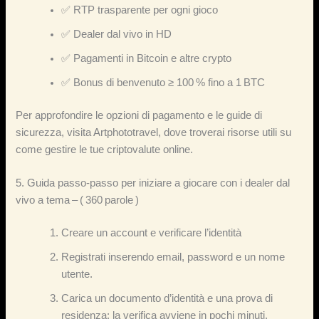
✅ RTP trasparente per ogni gioco
✅ Dealer dal vivo in HD
✅ Pagamenti in Bitcoin e altre crypto
✅ Bonus di benvenuto ≥ 100 % fino a 1 BTC
Per approfondire le opzioni di pagamento e le guide di
sicurezza, visita Artphototravel, dove troverai risorse utili su
come gestire le tue criptovalute online.
5. Guida passo‑passo per iniziare a giocare con i dealer dal
vivo a tema – ( 360 parole )
Creare un account e verificare l’identità
Registrati inserendo email, password e un nome
utente.
Carica un documento d’identità e una prova di
residenza; la verifica avviene in pochi minuti.