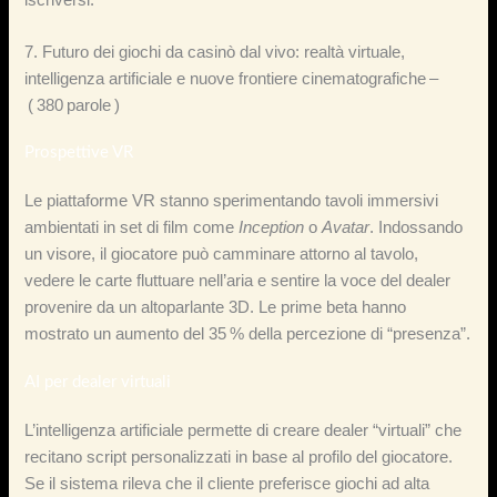
7. Futuro dei giochi da casinò dal vivo: realtà virtuale,
intelligenza artificiale e nuove frontiere cinematografiche –
( 380 parole )
Prospettive VR
Le piattaforme VR stanno sperimentando tavoli immersivi
ambientati in set di film come
Inception
o
Avatar
. Indossando
un visore, il giocatore può camminare attorno al tavolo,
vedere le carte fluttuare nell’aria e sentire la voce del dealer
provenire da un altoparlante 3D. Le prime beta hanno
mostrato un aumento del 35 % della percezione di “presenza”.
AI per dealer virtuali
L’intelligenza artificiale permette di creare dealer “virtuali” che
recitano script personalizzati in base al profilo del giocatore.
Se il sistema rileva che il cliente preferisce giochi ad alta