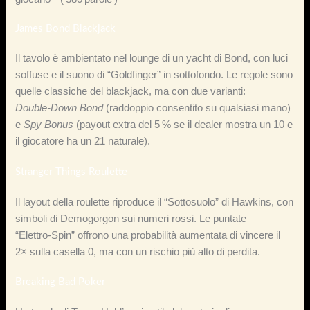
James Bond Blackjack
Il tavolo è ambientato nel lounge di un yacht di Bond, con luci
soffuse e il suono di “Goldfinger” in sottofondo. Le regole sono
quelle classiche del blackjack, ma con due varianti:
Double‑Down Bond
(raddoppio consentito su qualsiasi mano)
e
Spy Bonus
(payout extra del 5 % se il dealer mostra un 10 e
il giocatore ha un 21 naturale).
Stranger Things Roulette
Il layout della roulette riproduce il “Sottosuolo” di Hawkins, con
simboli di Demogorgon sui numeri rossi. Le puntate
“Elettro‑Spin” offrono una probabilità aumentata di vincere il
2× sulla casella 0, ma con un rischio più alto di perdita.
Breaking Bad Poker