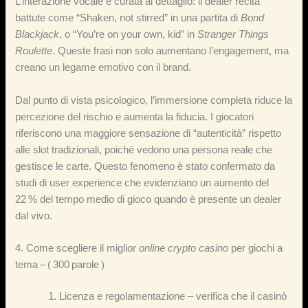
L’interazione vocale è curata al dettaglio: il dealer recita
battute come “Shaken, not stirred” in una partita di
Bond
Blackjack
, o “You’re on your own, kid” in
Stranger Things
Roulette
. Queste frasi non solo aumentano l’engagement, ma
creano un legame emotivo con il brand.
Dal punto di vista psicologico, l’immersione completa riduce la
percezione del rischio e aumenta la fiducia. I giocatori
riferiscono una maggiore sensazione di “autenticità” rispetto
alle slot tradizionali, poiché vedono una persona reale che
gestisce le carte. Questo fenomeno è stato confermato da
studi di user experience che evidenziano un aumento del
22 % del tempo medio di gioco quando è presente un dealer
dal vivo.
4. Come scegliere il miglior
online crypto casino
per giochi a
tema – ( 300 parole )
Licenza e regolamentazione – verifica che il casinò