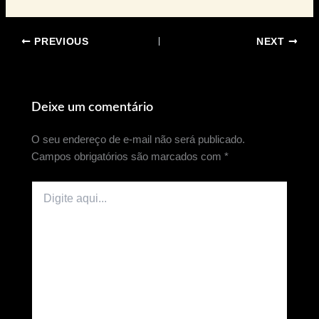
PREVIOUS
NEXT
Deixe um comentário
O seu endereço de e-mail não será publicado.
Campos obrigatórios são marcados com
*
Digite
aqui...