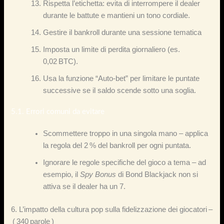
Rispetta l’etichetta: evita di interrompere il dealer
durante le battute e mantieni un tono cordiale.
Gestire il bankroll durante una sessione tematica
Imposta un limite di perdita giornaliero (es.
0,02 BTC).
Usa la funzione “Auto‑bet” per limitare le puntate
successive se il saldo scende sotto una soglia.
5.1. Errori comuni da evitare
Scommettere troppo in una singola mano – applica
la regola del 2 % del bankroll per ogni puntata.
Ignorare le regole specifiche del gioco a tema – ad
esempio, il
Spy Bonus
di Bond Blackjack non si
attiva se il dealer ha un 7.
6. L’impatto della cultura pop sulla fidelizzazione dei giocatori –
( 340 parole )