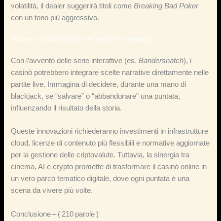
volatilità, il dealer suggerirà titoli come
Breaking Bad Poker
con un tono più aggressivo.
Nuove collaborazioni con serie in streaming
Con l’avvento delle serie interattive (es.
Bandersnatch
), i
casinò potrebbero integrare scelte narrative direttamente nelle
partite live. Immagina di decidere, durante una mano di
blackjack, se “salvare” o “abbandonare” una puntata,
influenzando il risultato della storia.
Queste innovazioni richiederanno investimenti in infrastrutture
cloud, licenze di contenuto più flessibili e normative aggiornate
per la gestione delle criptovalute. Tuttavia, la sinergia tra
cinema, AI e crypto promette di trasformare il casinò online in
un vero parco tematico digitale, dove ogni puntata è una
scena da vivere più volte.
Conclusione – ( 210 parole )