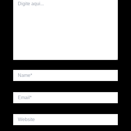
aqui...
Name*
Email*
Website