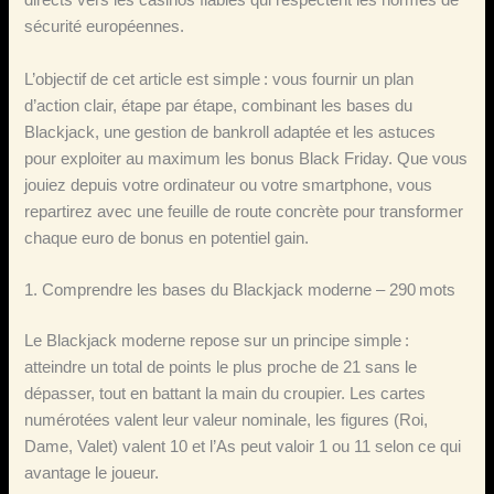
directs vers les casinos fiables qui respectent les normes de
sécurité européennes.
L’objectif de cet article est simple : vous fournir un plan
d’action clair, étape par étape, combinant les bases du
Blackjack, une gestion de bankroll adaptée et les astuces
pour exploiter au maximum les bonus Black Friday. Que vous
jouiez depuis votre ordinateur ou votre smartphone, vous
repartirez avec une feuille de route concrète pour transformer
chaque euro de bonus en potentiel gain.
1. Comprendre les bases du Blackjack moderne – 290 mots
Le Blackjack moderne repose sur un principe simple :
atteindre un total de points le plus proche de 21 sans le
dépasser, tout en battant la main du croupier. Les cartes
numérotées valent leur valeur nominale, les figures (Roi,
Dame, Valet) valent 10 et l’As peut valoir 1 ou 11 selon ce qui
avantage le joueur.