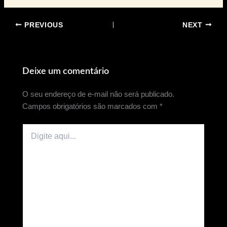
PREVIOUS
NEXT
Deixe um comentário
O seu endereço de e-mail não será publicado.
Campos obrigatórios são marcados com
*
Digite
aqui...