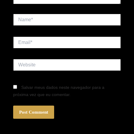
Name*
Email*
Website
Salvar meus dados neste navegador para a
próxima vez que eu comentar.