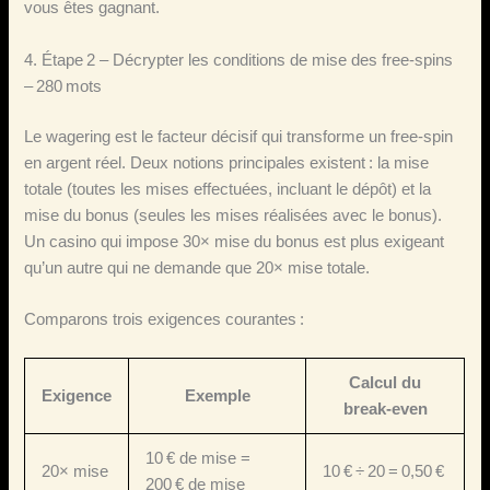
vous êtes gagnant.
4. Étape 2 – Décrypter les conditions de mise des free‑spins
– 280 mots
Le wagering est le facteur décisif qui transforme un free‑spin
en argent réel. Deux notions principales existent : la mise
totale (toutes les mises effectuées, incluant le dépôt) et la
mise du bonus (seules les mises réalisées avec le bonus).
Un casino qui impose 30× mise du bonus est plus exigeant
qu’un autre qui ne demande que 20× mise totale.
Comparons trois exigences courantes :
Calcul du
Exigence
Exemple
break‑even
10 € de mise =
20× mise
10 € ÷ 20 = 0,50 €
200 € de mise