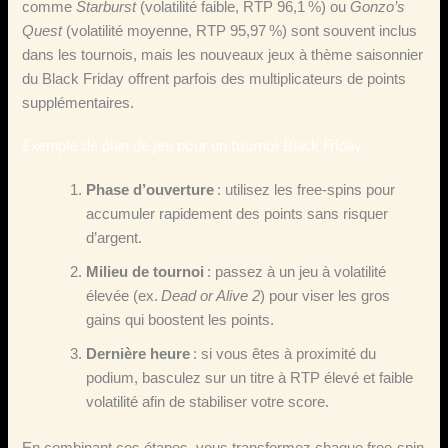
comme
Starburst
(volatilité faible, RTP 96,1 %) ou
Gonzo’s
Quest
(volatilité moyenne, RTP 95,97 %) sont souvent inclus
dans les tournois, mais les nouveaux jeux à thème saisonnier
du Black Friday offrent parfois des multiplicateurs de points
supplémentaires.
Exemple de plan de jeu pour un tournoi Black Friday
Phase d’ouverture
: utilisez les free‑spins pour
accumuler rapidement des points sans risquer
d’argent.
Milieu de tournoi
: passez à un jeu à volatilité
élevée (ex.
Dead or Alive 2
) pour viser les gros
gains qui boostent les points.
Dernière heure
: si vous êtes à proximité du
podium, basculez sur un titre à RTP élevé et faible
volatilité afin de stabiliser votre score.