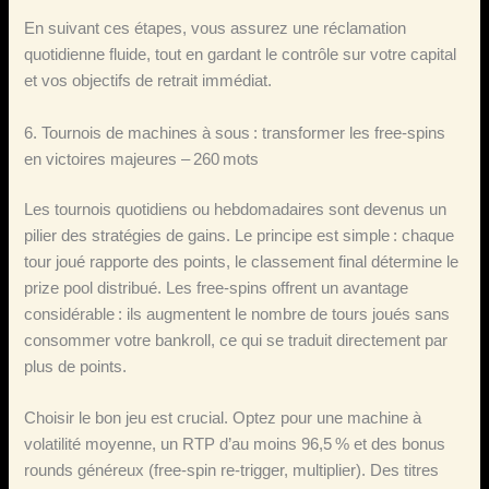
En suivant ces étapes, vous assurez une réclamation
quotidienne fluide, tout en gardant le contrôle sur votre capital
et vos objectifs de retrait immédiat.
6. Tournois de machines à sous : transformer les free‑spins
en victoires majeures – 260 mots
Les tournois quotidiens ou hebdomadaires sont devenus un
pilier des stratégies de gains. Le principe est simple : chaque
tour joué rapporte des points, le classement final détermine le
prize pool distribué. Les free‑spins offrent un avantage
considérable : ils augmentent le nombre de tours joués sans
consommer votre bankroll, ce qui se traduit directement par
plus de points.
Choisir le bon jeu est crucial. Optez pour une machine à
volatilité moyenne, un RTP d’au moins 96,5 % et des bonus
rounds généreux (free‑spin re‑trigger, multiplier). Des titres