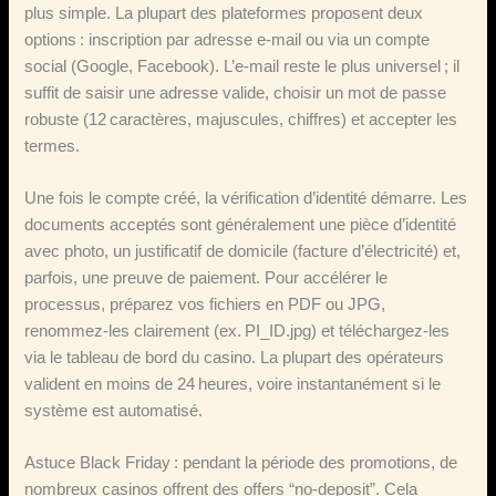
plus simple. La plupart des plateformes proposent deux
options : inscription par adresse e‑mail ou via un compte
social (Google, Facebook). L’e‑mail reste le plus universel ; il
suffit de saisir une adresse valide, choisir un mot de passe
robuste (12 caractères, majuscules, chiffres) et accepter les
termes.
Une fois le compte créé, la vérification d’identité démarre. Les
documents acceptés sont généralement une pièce d’identité
avec photo, un justificatif de domicile (facture d’électricité) et,
parfois, une preuve de paiement. Pour accélérer le
processus, préparez vos fichiers en PDF ou JPG,
renommez‑les clairement (ex. PI_ID.jpg) et téléchargez‑les
via le tableau de bord du casino. La plupart des opérateurs
valident en moins de 24 heures, voire instantanément si le
système est automatisé.
Astuce Black Friday : pendant la période des promotions, de
nombreux casinos offrent des offers “no‑deposit”. Cela