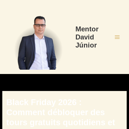
Ir
para
o
conteúdo
Mentor
David
Júnior
Black Friday 2026 :
Comment débloquer des
tours gratuits quotidiens et