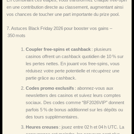
En combinant ces étapes, vous transformez chaque free‑spin
en une contribution directe au classement, augmentant ainsi
vos chances de toucher une part importante du prize pool.
7. Astuces Black Friday 2026 pour booster vos gains –
350 mots
Coupler free‑spins et cashback
: plusieurs
casinos offrent un cashback quotidien de 10 % sur
les pertes nettes. En jouant vos free‑spins, vous
réduisez votre perte potentielle et récupérez une
partie grâce au cashback.
Codes promo exclusifs
: abonnez‑vous aux
newsletters des casinos et suivez leurs comptes
sociaux. Des codes comme “BF2026VIP” donnent
parfois 5 % de bonus additionnel sur les dépôts ou
des tours supplémentaires.
Heures creuses
: jouez entre 02 h et 04 h UTC. La