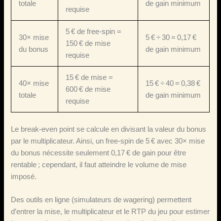
totale
de gain minimum
requise
5 € de free‑spin =
30× mise
5 € ÷ 30 = 0,17 €
150 € de mise
du bonus
de gain minimum
requise
15 € de mise =
40× mise
15 € ÷ 40 = 0,38 €
600 € de mise
totale
de gain minimum
requise
Le break‑even point se calcule en divisant la valeur du bonus
par le multiplicateur. Ainsi, un free‑spin de 5 € avec 30× mise
du bonus nécessite seulement 0,17 € de gain pour être
rentable ; cependant, il faut atteindre le volume de mise
imposé.
Des outils en ligne (simulateurs de wagering) permettent
d’entrer la mise, le multiplicateur et le RTP du jeu pour estimer