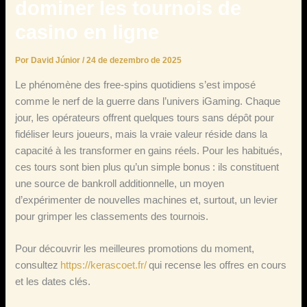
dominer les tournois de
casino en ligne
Por
David Júnior
/
24 de dezembro de 2025
Le phénomène des free‑spins quotidiens s’est imposé
comme le nerf de la guerre dans l’univers iGaming. Chaque
jour, les opérateurs offrent quelques tours sans dépôt pour
fidéliser leurs joueurs, mais la vraie valeur réside dans la
capacité à les transformer en gains réels. Pour les habitués,
ces tours sont bien plus qu’un simple bonus : ils constituent
une source de bankroll additionnelle, un moyen
d’expérimenter de nouvelles machines et, surtout, un levier
pour grimper les classements des tournois.
Pour découvrir les meilleures promotions du moment,
consultez
https://kerascoet.fr/
qui recense les offres en cours
et les dates clés.