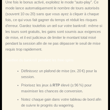
Une fois le bonus activé, exploitez le mode “auto‑play”. Ce
mode lance automatiquement le nombre de tours autorisés
(souvent 10 ou 20) sans que vous ayez à cliquer à chaque
fois, ce qui vous fait gagner du temps et réduit les risques
d’erreur. Gardez toutefois un œil sur votre bankroll : même si
les tours sont gratuits, les gains sont soumis aux exigences
de mise, et il est judicieux de limiter le montant total misé
pendant la session afin de ne pas dépasser le seuil de mise
requis trop rapidement.
Gestion du bankroll pendant les free‑spins
Définissez un plafond de mise (ex. 20 €) pour la
session.
Priorisez les jeux à
RTP
élevé (≥ 96 %) pour
maximiser les chances de conversion.
Notez chaque gain dans votre tableau de bord afin
de suivre le progrès du wagering.