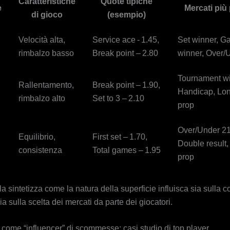
Caratteristiche
Quote tipiche
e
Mercati più
di gioco
(esempio)
Velocità alta,
Service ace - 1.45,
Set winner, 
rimbalzo basso
Break point – 2.80
winner, Over/
Tournament wi
Rallentamento,
Break point – 1.90,
Handicap, Lon
rimbalzo alto
Set to 3 – 2.10
prop
Over/Under 21
Equilibrio,
First set – 1.70,
Double result
consistenza
Total games – 1.95
prop
a sintetizza come la natura della superficie influisca sia sulla
ia sulla scelta dei mercati da parte dei giocatori.
i come “influencer” di scommesse: casi studio di top player