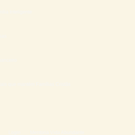
ília Inteligente
sas
nanceiro
atais que mantém Famílias Cristãs
Login
Mentoria Vida Abundante