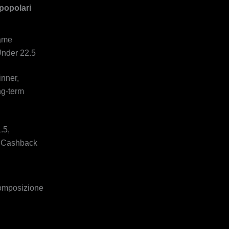
 popolari
Game
Under 22.5
nner,
g‑term
.5,
, Cashback
 composizione