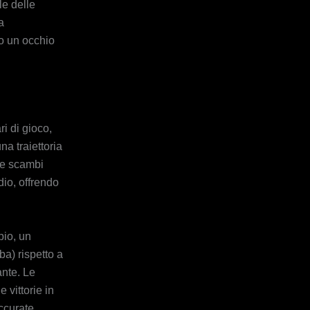
le delle
a
do un occhio
i di gioco,
na traiettoria
sce scambi
dio, offrendo
pio, un
a) rispetto a
ante. Le
e vittorie in
ccurate.