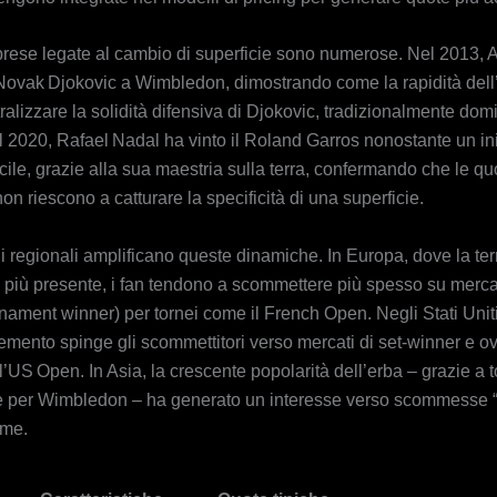
rprese legate al cambio di superficie sono numerose. Nel 2013,
 Novak Djokovic a Wimbledon, dimostrando come la rapidità dell
alizzare la solidità difensiva di Djokovic, tradizionalmente dom
 2020, Rafael Nadal ha vinto il Roland Garros nonostante un ini
icile, grazie alla sua maestria sulla terra, confermando che le qu
on riescono a catturare la specificità di una superficie.
i regionali amplificano queste dinamiche. In Europa, dove la ter
 più presente, i fan tendono a scommettere più spesso su merca
nament winner) per tornei come il French Open. Negli Stati Uniti
cemento spinge gli scommettitori verso mercati di set‑winner e o
’US Open. In Asia, la crescente popolarità dell’erba – grazie a t
 per Wimbledon – ha generato un interesse verso scommesse “
ame.