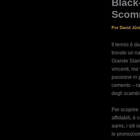
Black
Scom
Por
David Jún
Il tennis è d
trovato un na
Grande Slam a
vincenti, ma
passione in p
cemento – rap
degli scambi 
Per scoprire 
affidabili, è
aams, i siti 
le promozion