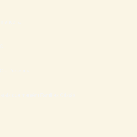
inanceira
RO
– Presencial
atais que mantém Famílias Cristãs