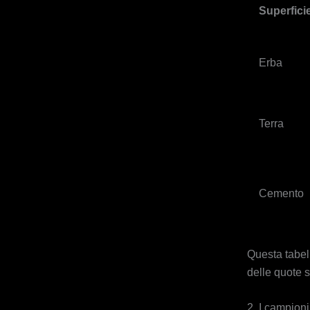
Superfici
Erba
Terra
Cemento
Questa tabell
delle quote s
2. I campion