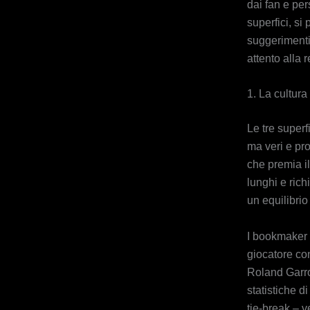
dai fan e per
superfici, si
suggerimenti
attento alla 
1. La cultura
Le tre superf
ma veri e pro
che premia il
lunghi e rich
un equilibrio
I bookmaker 
giocatore co
Roland Garros
statistiche di
tie‑break – v