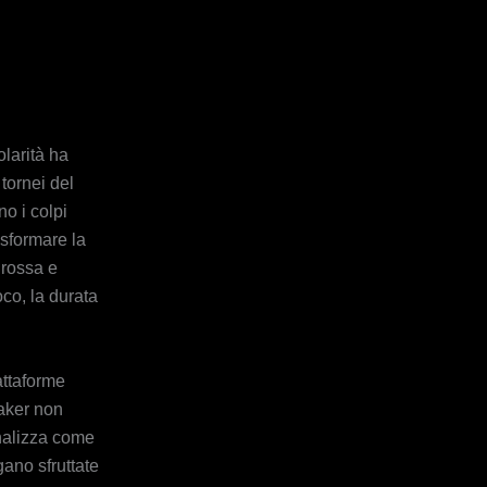
olarità ha
tornei del
no i colpi
asformare la
a rossa e
oco, la durata
attaforme
maker non
analizza come
ano sfruttate