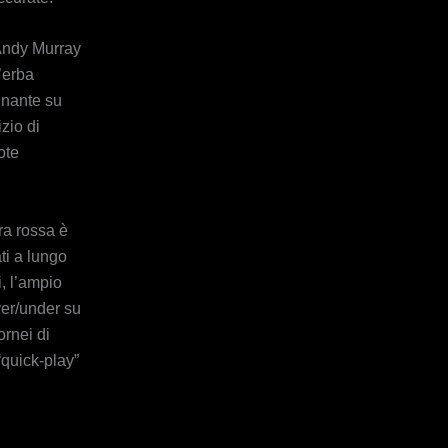
 Andy Murray
’erba
inante su
zio di
ote
ra rossa è
ti a lungo
, l’ampio
ver/under su
ornei di
quick‑play”