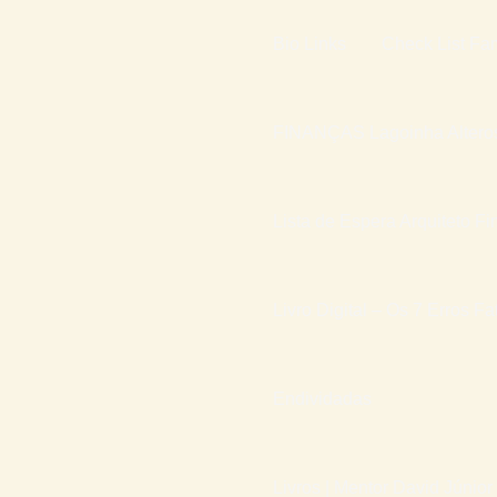
Bio Links
Check List Fam
FINANÇAS Lagoinha Altero
Lista de Espera Arquiteto Fi
Livro Digital – Os 7 Erros F
Endividadas
Livros | Mentor David Júnior