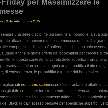
‑Friday per Massimizzare le
messe
ior
/
9 de setembro de 2025
a sempre una delle discipline più seguite al mondo, e la sua pop
turale alleato nell’universo delle scommesse online. Dai grandi 
lle competizioni di livello Challenger, i tifosi non solo osserva
 valutano anche le quote offerte dai bookmaker per cercare di tr
rofitto. In questo contesto, la varietà delle superfici – erba, terr
presenta un fattore cruciale: ogni campo modifica il ritmo di gi
e, di conseguenza, le probabilità attribuite dai bookmaker.
i migliori
siti non aams scommesse
e confrontare le offerte di pi
 consigliabile consultare fonti indipendenti che elencano i book
scommesse sicuri e i siti scommesse affidabili. Questo articolo 
i del Black Friday, spesso pensate per specifiche superfici, veng