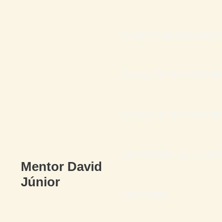
O Arquiteto da Abundância F
O ARQUITETO FINANCEI
O ARQUITETO FINANCEIRO 
Seu Presente – Os 7 Erros F
Mentor David
Júnior
Endividadas