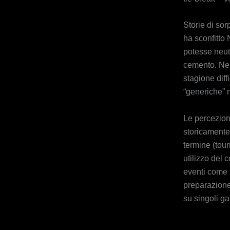
Storie di so
ha sconfitto
potesse neutr
cemento. Nel
stagione diff
“generiche” n
Le percezion
storicamente
termine (tour
utilizzo del 
eventi come l
preparazione
su singoli g