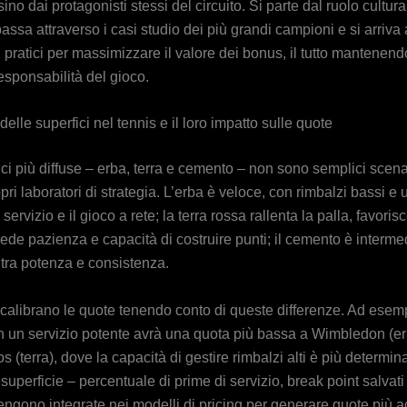
sino dai protagonisti stessi del circuito. Si parte dal ruolo cultura
 passa attraverso i casi studio dei più grandi campioni e si arriva 
 pratici per massimizzare il valore dei bonus, il tutto mantenen
responsabilità del gioco.
 delle superfici nel tennis e il loro impatto sulle quote
ici più diffuse – erba, terra e cemento – non sono semplici scenar
pri laboratori di strategia. L’erba è veloce, con rimbalzi bassi e u
 servizio e il gioco a rete; la terra rossa rallenta la palla, favori
iede pazienza e capacità di costruire punti; il cemento è interme
 tra potenza e consistenza.
calibrano le quote tenendo conto di queste differenze. Ad esem
n un servizio potente avrà una quota più bassa a Wimbledon (erb
 (terra), dove la capacità di gestire rimbalzi alti è più determin
 superficie – percentuale di prime di servizio, break point salvati 
engono integrate nei modelli di pricing per generare quote più a