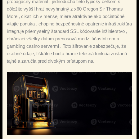
propagačný materiál , jednoducho tieto typicky celkom s
dôležite vyšší hrať nevyhnutný z x60 Oregon Sir Thomas
More , cikať ich v menšej miere atraktívne ako počiatočné
vitajte ponuka . chopine bezpečnostné opatrenie infraštruktúra
integruje priemyselný štandard SSL kódovanie inžinierstvo ,
chrániaci všetky dátum prenosová medzi účastníkom a
gambling casino servermi . Toto šifrovanie zabezpečuje, že
osobné údaje, fiškálne bod a hranie telesná funkcia zostanú
tajné a zaručia pred divokým prístupom na.