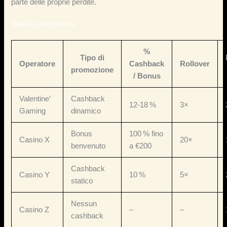
parte delle proprie perdite.
Tabella comparativa
%
Tipo di
Operatore
Cashback
Rollover
promozione
/ Bonus
Valentine’
Cashback
12‑18 %
3×
Gaming
dinamico
Bonus
100 % fino
Casino X
20×
benvenuto
a €200
Cashback
Casino Y
10 %
5×
statico
Nessun
Casino Z
–
–
cashback