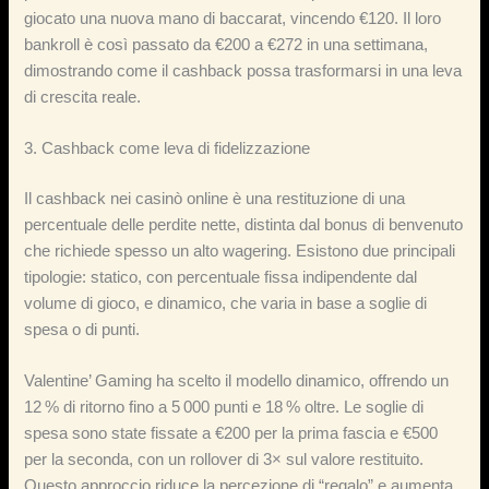
giocato una nuova mano di baccarat, vincendo €120. Il loro
bankroll è così passato da €200 a €272 in una settimana,
dimostrando come il cashback possa trasformarsi in una leva
di crescita reale.
3. Cashback come leva di fidelizzazione
Il cashback nei casinò online è una restituzione di una
percentuale delle perdite nette, distinta dal bonus di benvenuto
che richiede spesso un alto wagering. Esistono due principali
tipologie: statico, con percentuale fissa indipendente dal
volume di gioco, e dinamico, che varia in base a soglie di
spesa o di punti.
Valentine’ Gaming ha scelto il modello dinamico, offrendo un
12 % di ritorno fino a 5 000 punti e 18 % oltre. Le soglie di
spesa sono state fissate a €200 per la prima fascia e €500
per la seconda, con un rollover di 3× sul valore restituito.
Questo approccio riduce la percezione di “regalo” e aumenta