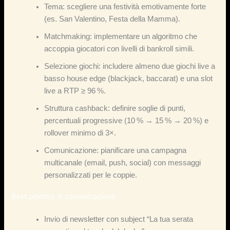
Tema: scegliere una festività emotivamente forte
(es. San Valentino, Festa della Mamma).
Matchmaking: implementare un algoritmo che
accoppia giocatori con livelli di bankroll simili.
Selezione giochi: includere almeno due giochi live a
basso house edge (blackjack, baccarat) e una slot
live a RTP ≥ 96 %.
Struttura cashback: definire soglie di punti,
percentuali progressive (10 % → 15 % → 20 %) e
rollover minimo di 3×.
Comunicazione: pianificare una campagna
multicanale (email, push, social) con messaggi
personalizzati per le coppie.
Best practice di comunicazione
Invio di newsletter con subject “La tua serata