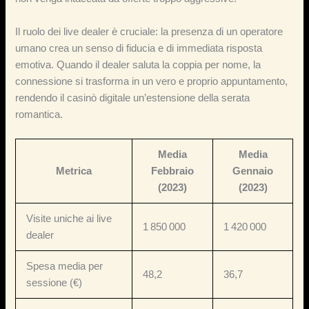
Il ruolo dei live dealer è cruciale: la presenza di un operatore
umano crea un senso di fiducia e di immediata risposta
emotiva. Quando il dealer saluta la coppia per nome, la
connessione si trasforma in un vero e proprio appuntamento,
rendendo il casinò digitale un’estensione della serata
romantica.
Media
Media
Metrica
Febbraio
Gennaio
(2023)
(2023)
Visite uniche ai live
1 850 000
1 420 000
dealer
Spesa media per
48,2
36,7
sessione (€)