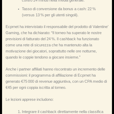
contro 24 minuti nella media generale.
Tasso di conversione da bonus a cash: 22 %
(versus 13 % per gli utenti singoli).
Ecprnet ha intervistato il responsabile del prodotto di Valentine’
Gaming, che ha dichiarato: “Il torneo ha superato le nostre
previsioni di fatturato del 24 %. Il cashback ha funzionato
come una rete di sicurezza che ha mantenuto alta la
motivazione dei giocatori, soprattutto nelle ore notturne,
quando le coppie tendono a giocare insieme.”
Anche i partner affiliati hanno riscontrato un incremento delle
commissioni: il programma di affiliazione di Ecprnet ha
generato €75 000 di revenue aggiuntiva, con un CPA medio di
€45 per ogni coppia iscritta al torneo.
Le lezioni apprese includono:
Integrare il cashback direttamente nella classifica