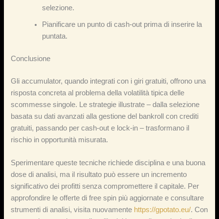
selezione.
Pianificare un punto di cash‑out prima di inserire la
puntata.
Conclusione
Gli accumulator, quando integrati con i giri gratuiti, offrono una
risposta concreta al problema della volatilità tipica delle
scommesse singole. Le strategie illustrate – dalla selezione
basata su dati avanzati alla gestione del bankroll con crediti
gratuiti, passando per cash‑out e lock‑in – trasformano il
rischio in opportunità misurata.
Sperimentare queste tecniche richiede disciplina e una buona
dose di analisi, ma il risultato può essere un incremento
significativo dei profitti senza compromettere il capitale. Per
approfondire le offerte di free spin più aggiornate e consultare
strumenti di analisi, visita nuovamente
https://gpotato.eu/
. Con