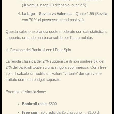
(Juventus in top‑10 difensivo, over 2.5).
La Liga – Sevilla vs Valencia
– Quote 1.95 (Sevilla
con 70 % di possesso, trend positivo).
Questa selezione bilancia quote moderate con dati statistici a
supporto, creando una base solida per l’accumulator.
4. Gestione del Bankroll con i Free Spin
La regola classica del 2 % suggerisce di non puntare più del
2 % del bankroll totale su una singola scommessa. Con i free
spin, il calcolo si modifica: il valore “virtuale” dei spin viene
trattato come un budget separato.
Esempio di simulazione:
Bankroll reale
: €500
Free spin
: 20 crediti da €5 ciascuno → €100 di