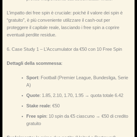
L’impatto dei free spin è cruciale: poiché il valore dei spin è
“gratuito”, è più conveniente utilizzare il cash‑out per
proteggere il capitale reale, lasciando i free spin a coprire
eventuali perdite residue.
6. Case Study 1 – L’Accumulator da €50 con 10 Free Spin
Dettagli della scommessa
:
Sport
: Football (Premier League, Bundesliga, Serie
A)
Quote
: 1.85, 2.10, 1.70, 1.95 → quota totale 6.42
Stake reale
: €50
Free spin
: 10 spin da €5 ciascuno → €50 di credito
gratuito