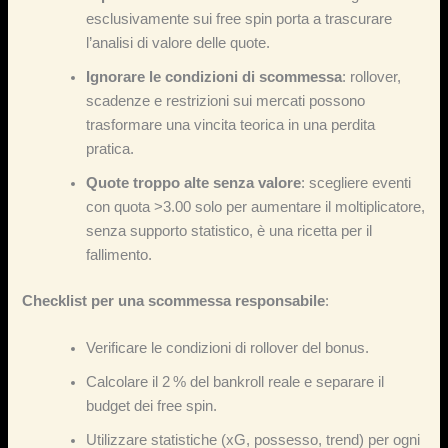
esclusivamente sui free spin porta a trascurare
l’analisi di valore delle quote.
Ignorare le condizioni di scommessa
: rollover,
scadenze e restrizioni sui mercati possono
trasformare una vincita teorica in una perdita
pratica.
Quote troppo alte senza valore
: scegliere eventi
con quota >3.00 solo per aumentare il moltiplicatore,
senza supporto statistico, è una ricetta per il
fallimento.
Checklist per una scommessa responsabile
:
Verificare le condizioni di rollover del bonus.
Calcolare il 2 % del bankroll reale e separare il
budget dei free spin.
Utilizzare statistiche (xG, possesso, trend) per ogni