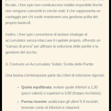
fiscale, i free spin non costituiscono reddito imponibile finché
non vengono convertiti in vincite reali, il che rappresenta un
vantaggio per chi vuole mantenere una gestione pulita del
proprio bankroll.
Inoltre, i free spin consentono di testare strategie di
accumulator senza intaccare il capitale proprio, offrendo un
“campo di prova” per affinare la selezione delle partite e la
gestione del rischio.
3. Costruire un Accumulator Solido: Scelta delle Partite
Una buona combinazione parte da criteri di selezione rigorosi:
Quota equilibrata
: evitare quote inferiori a 1.30
(poco valore) o superiori a 3.00 (troppo rischiose).
Forma recente
: analizzare gli ultimi 5‑6 incontri,
tenendo conto di infortuni e rotazioni.