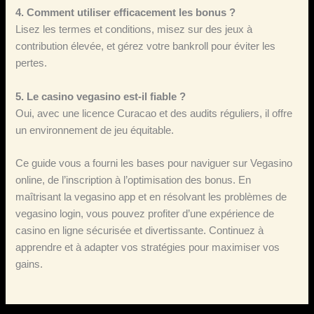
4. Comment utiliser efficacement les bonus ?
Lisez les termes et conditions, misez sur des jeux à
contribution élevée, et gérez votre bankroll pour éviter les
pertes.
5. Le casino vegasino est-il fiable ?
Oui, avec une licence Curacao et des audits réguliers, il offre
un environnement de jeu équitable.
Ce guide vous a fourni les bases pour naviguer sur Vegasino
online, de l’inscription à l’optimisation des bonus. En
maîtrisant la vegasino app et en résolvant les problèmes de
vegasino login, vous pouvez profiter d’une expérience de
casino en ligne sécurisée et divertissante. Continuez à
apprendre et à adapter vos stratégies pour maximiser vos
gains.