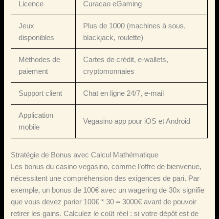
Licence
Curacao eGaming
Jeux
Plus de 1000 (machines à sous,
disponibles
blackjack, roulette)
Méthodes de
Cartes de crédit, e-wallets,
paiement
cryptomonnaies
Support client
Chat en ligne 24/7, e-mail
Application
Vegasino app pour iOS et Android
mobile
Stratégie de Bonus avec Calcul Mathématique
Les bonus du casino vegasino, comme l’offre de bienvenue,
nécessitent une compréhension des exigences de pari. Par
exemple, un bonus de 100€ avec un wagering de 30x signifie
que vous devez parier 100€ * 30 = 3000€ avant de pouvoir
retirer les gains. Calculez le coût réel : si votre dépôt est de