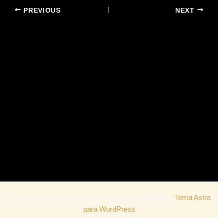
PREVIOUS
NEXT
Copyright © 2026 Mentor David Júnior | Powered by
Tema Astra
para WordPress