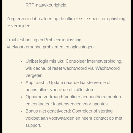
RTP-nauwkeurigheid.
Zorg ervoor dat u alleen op de officiële site speelt om phishing
te vermijden.
Troubleshooting en Probleemoplossing
Veelvoorkomende problemen en oplossingen:
Unibet login mislukt: Controleer internetverbinding,
wis cache, of reset wachtwoord via ‘Wachtwoord
vergeten’.
App crasht: Update naar de laatste versie of
herinstalleer vanuit de officiële store.
Opname vertraagd: Verifieer accountdocumenten
en contacteer klantenservice voor updates.
Bonus niet geactiveerd: Controleer of storting
voldoet aan voorwaarden en neem contact op met
support.