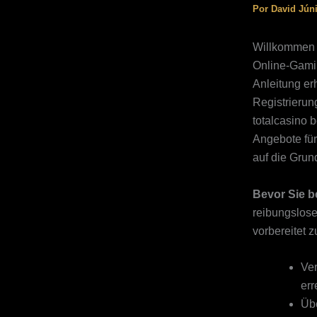
Por
David Jún
Willkommen 
Online-Gamin
Anleitung er
Registrierung
totalcasino b
Angebote für
auf die Grun
Bevor Sie b
reibungsloses
vorbereitet z
Ver
err
Übe