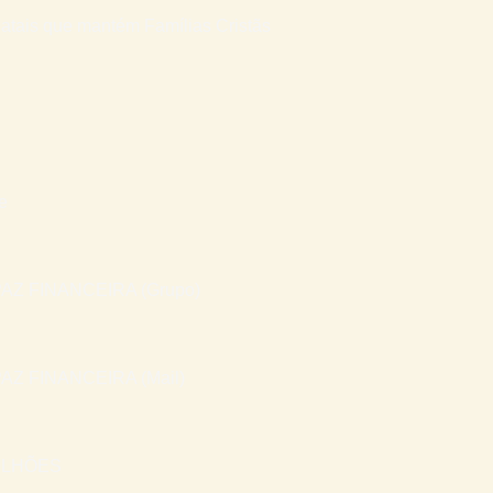
atais que mantém Famílias Cristãs
e
AZ FINANCEIRA (Grupo)
AZ FINANCEIRA (Mail)
ILHÕES