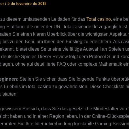
ior
/
5 de fevereiro de 2018
zu diesem umfassenden Leitfaden für das
Total casino
, eine be
g-Plattform, die unter der URL totalcasinode.de zugänglich ist. 
halten Sie einen klaren Überblick über die wichtigsten Aspekte,
 bis zu den Boni, um Ihnen den Einstieg zu erleichtern. Als casi
ekannt, bietet diese Seite eine vielfältige Auswahl an Spielen un
 deutsche Spieler. Dieser Review folgt dem Protocol S und konze
dlagen, ohne auf detaillierte FAQ oder komplexe Mathematik e
eginnen:
Stellen Sie sicher, dass Sie folgende Punkte überprüf
 Erlebnis im total casino zu gewährleisten. Diese Checkliste hil
u starten:
gewissern Sie sich, dass Sie das gesetzliche Mindestalter von
eicht haben und in einer Region leben, in der Online-Glücksspiel 
rprüfen Sie Ihre Internetverbindung für stabile Gaming-Session