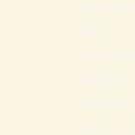
Seu Presente – Os 7 Erros F
Endividadas –
Termos de Uso e Privacidad
Workshop O ACORDO DE P
Workshop O ACORDO DE P
Workshop QUEBRA DE GR