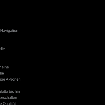
 Navigation
 die
r eine
die
ige Aktionen
ette bis hin
nerschaften
e Qualität