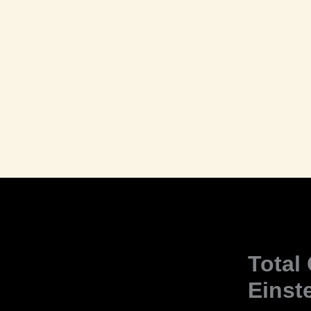
Total
Einst