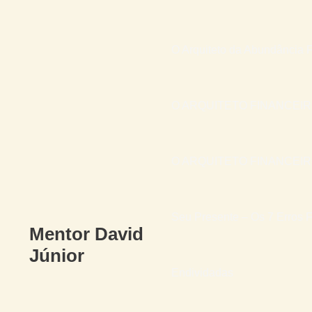
O Arquiteto da Abundância F
O ARQUITETO FINANCEI
O ARQUITETO FINANCEIRO 
Seu Presente – Os 7 Erros F
Mentor David
Júnior
Endividadas