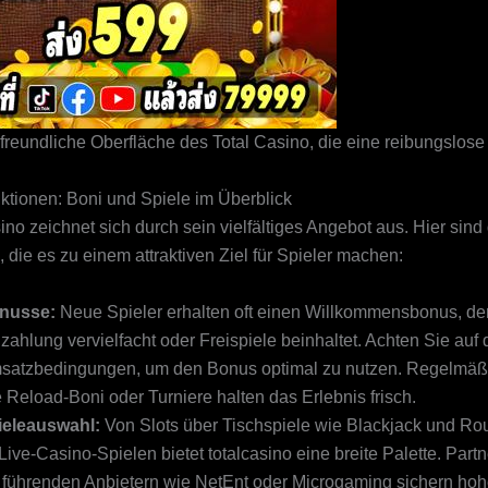
freundliche Oberfläche des Total Casino, die eine reibungslose
ktionen: Boni und Spiele im Überblick
ino zeichnet sich durch sein vielfältiges Angebot aus. Hier sind
 die es zu einem attraktiven Ziel für Spieler machen:
nusse:
Neue Spieler erhalten oft einen Willkommensbonus, de
zahlung vervielfacht oder Freispiele beinhaltet. Achten Sie auf 
satzbedingungen, um den Bonus optimal zu nutzen. Regelmäß
 Reload-Boni oder Turniere halten das Erlebnis frisch.
ieleauswahl:
Von Slots über Tischspiele wie Blackjack und Roul
Live-Casino-Spielen bietet totalcasino eine breite Palette. Part
 führenden Anbietern wie NetEnt oder Microgaming sichern hoh