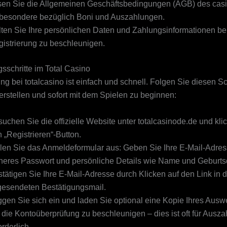
en Sie die Allgemeinen Geschäftsbedingungen (AGB) des casin
sbesondere bezüglich Boni und Auszahlungen.
ten Sie Ihre persönlichen Daten und Zahlungsinformationen ber
istrierung zu beschleunigen.
gsschritte im Total Casino
g bei totalcasino ist einfach und schnell. Folgen Sie diesen Sc
 erstellen und sofort mit dem Spielen zu beginnen:
uchen Sie die offizielle Website unter totalcasinode.de und kli
 „Registrieren“-Button.
len Sie das Anmeldeformular aus: Geben Sie Ihre E-Mail-Adres
heres Passwort und persönliche Details wie Name und Geburts
tätigen Sie Ihre E-Mail-Adresse durch Klicken auf den Link in d
gesendeten Bestätigungsmail.
gen Sie sich ein und laden Sie optional eine Kopie Ihres Ausw
die Kontoüberprüfung zu beschleunigen – dies ist oft für Ausz
orderlich.