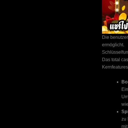
Die benutzer
ermöglicht.
Schlüsselfun
Das total cas
Kernfeatures,
Bo
Ein
Um
wie
Sp
zu 
mit