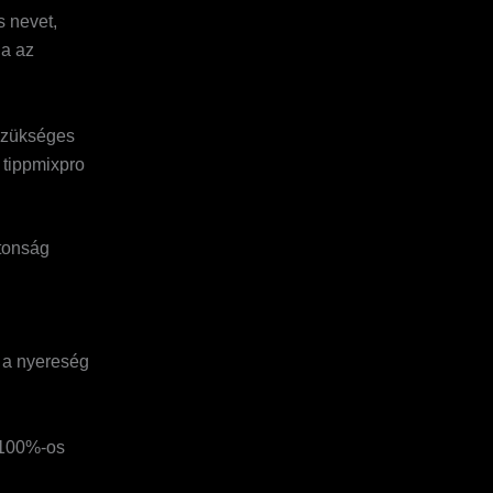
s nevet,
ja az
 szükséges
 tippmixpro
ztonság
 a nyereség
 100%-os