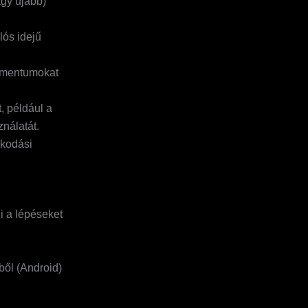
agy újabb)
lós idejű
umentumokat
, például a
nálatát.
zkodási
i a lépéseket
ből (Android)