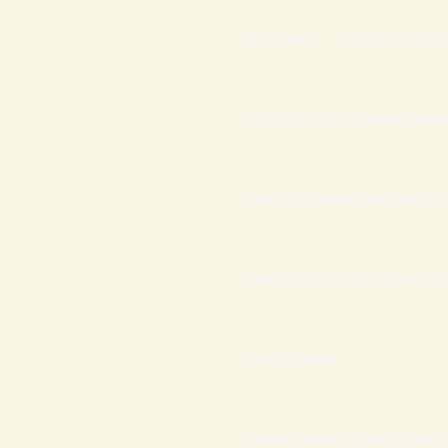
Bio Links
Check List Fam
FINANÇAS Lagoinha Altero
Lista de Espera Arquiteto Fi
Livro Digital – Os 7 Erros F
Endividadas
Livros | Mentor David Júnior