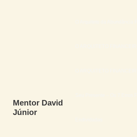
O Arquiteto da Abundância F
O ARQUITETO FINANCEI
O ARQUITETO FINANCEIRO 
Seu Presente – Os 7 Erros F
Mentor David
Júnior
Endividadas