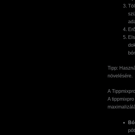
Töl
szü
ada
Erő
Els
dok
bó
Tipp: Használ
növelésére.
A Tippmixpro
A tippmixpro
maximalizálá
Bó
pót