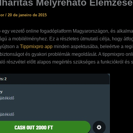
lhárítás Mélyreható Elemzése
ior
/
20 de janeiro de 2015
 egy vezető online fogadóplatform Magyarországon, és alkalm
ágú a mobilélményhez. Ez a részletes útmutató célja, hogy átfo
nyújtson a
Tippmixpro app
minden aspektusába, beleértve a regis
biztonságot és gyakori problémák megoldását. A tippmixpro onl
ló részvétel előtt alapos megértés szükséges a funkciókról és st