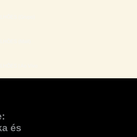
LHÕES (Grupo)
LHÕES (Mail)
HÕES | Ao Vivo
e:
ka és