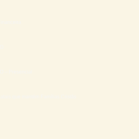
inanceira
RO
– Presencial
atais que mantém Famílias Cristãs