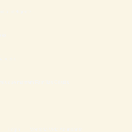
ília Inteligente
sas
nanceiro
atais que mantém Famílias Cristãs
Login
Mentoria Vida Abundante