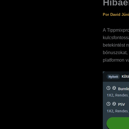
Hibae
Por
David Jún
A Tippmixpro
kulcsfontoss
betekintést 
bónuszokat, 
platformon va