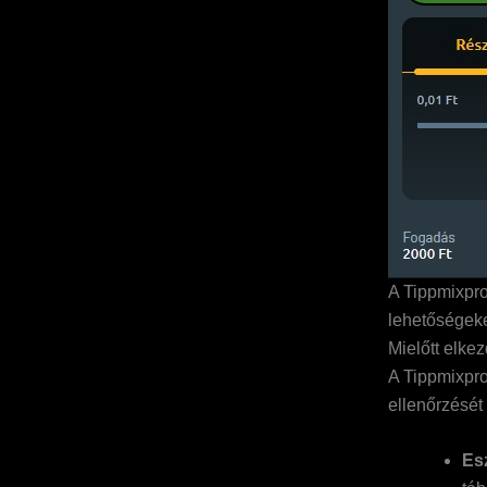
A Tippmixpro 
lehetőségek
Mielőtt elkez
A Tippmixpro
ellenőrzését
Es