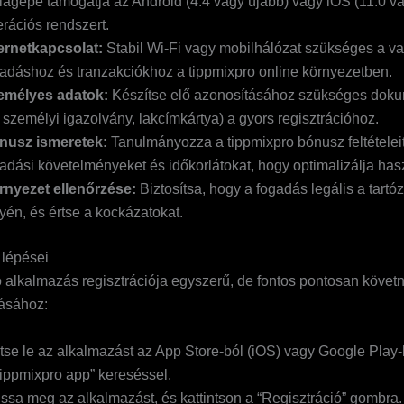
lagépe támogatja az Android (4.4 vagy újabb) vagy iOS (11.0 v
rációs rendszert.
ernetkapcsolat:
Stabil Wi-Fi vagy mobilhálózat szükséges a va
adáshoz és tranzakciókhoz a tippmixpro online környezetben.
emélyes adatok:
Készítse elő azonosításához szükséges dok
. személyi igazolvány, lakcímkártya) a gyors regisztrációhoz.
nusz ismeretek:
Tanulmányozza a tippmixpro bónusz feltételeit
adási követelményeket és időkorlátokat, hogy optimalizálja hasz
rnyezet ellenőrzése:
Biztosítsa, hogy a fogadás legális a tartó
yén, és értse a kockázatokat.
 lépései
 alkalmazás regisztrációja egyszerű, de fontos pontosan követn
lásához:
tse le az alkalmazást az App Store-ból (iOS) vagy Google Play-
tippmixpro app” kereséssel.
ssa meg az alkalmazást, és kattintson a “Regisztráció” gombra.