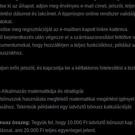
tse ki az űrlapot: adjon meg érvényes e-mail címet, jelszót, telje
letési dátumot és lakcímet. A tippmixpro online rendszer validál
tokat.
sítse meg regisztrációját az e-mailben kapott linkre kattintva.
ő bejelentkezés után végezze el a számlaazonosítást feltöltve
umentumokat, hogy hozzáférjen a teljes funkciókhoz, például a
nuszokhoz.
jon erős jelszót, és kapcsolja be a kétfaktoros hitelesítést a bi
 Alkalmazás matematikája és stratégiái
 bónuszok használata megfelelő matematikai megértést igényel
sához. Tekintsük példaként egy üdvözlő bónusz kalkulációját:
nusz összeg:
Tegyük fel, hogy 10.000 Ft üdvözlő bónuszt kap
lással, ami 20.000 Ft teljes egyenleget jelent.