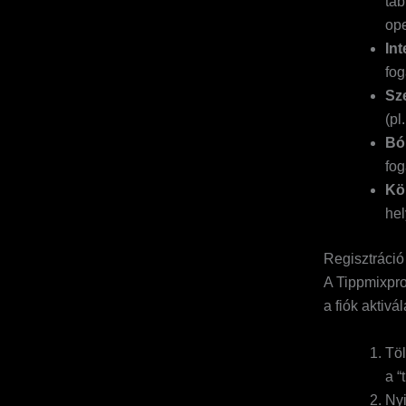
táb
ope
Int
fog
Sz
(pl
Bó
fog
Kö
hel
Regisztráció
A Tippmixpro
a fiók aktivá
Töl
a “
Nyi