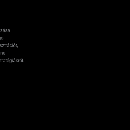
azása
gó
ztrációt,
ine
ratégiákról.