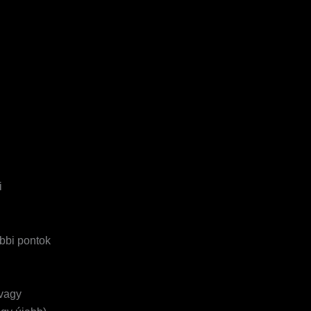
i
bbi pontok
 vagy