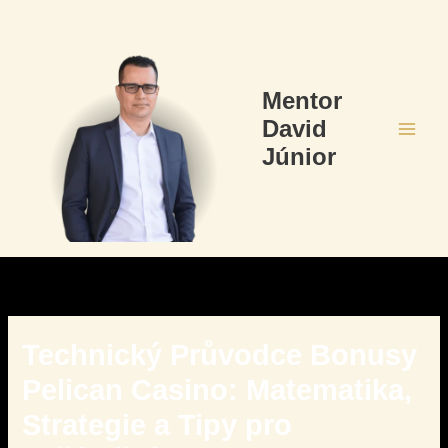
Ir
para
o
conteúdo
Mentor
David
Júnior
Technický Průvodce Bonusy
Pelican Casino: Matematika,
Strategie a Tipy pro