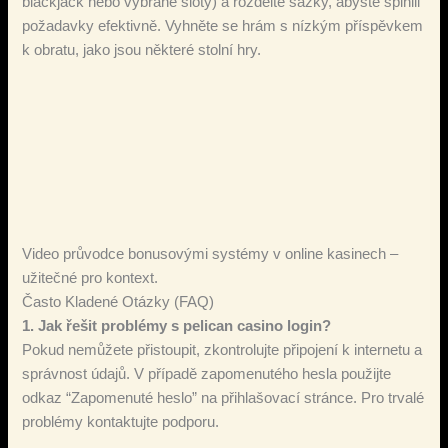
blackjack nebo vybrané sloty) a rozdělte sázky, abyste splnili
požadavky efektivně. Vyhněte se hrám s nízkým příspěvkem
k obratu, jako jsou některé stolní hry.
Video průvodce bonusovými systémy v online kasinech –
užitečné pro kontext.
Často Kladené Otázky (FAQ)
1. Jak řešit problémy s pelican casino login?
Pokud nemůžete přistoupit, zkontrolujte připojení k internetu a
správnost údajů. V případě zapomenutého hesla použijte
odkaz “Zapomenuté heslo” na přihlašovací stránce. Pro trvalé
problémy kontaktujte podporu.