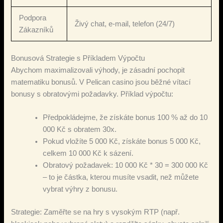
Podpora
Živý chat, e-mail, telefon (24/7)
Zákazníků
Bonusová Strategie s Příkladem Výpočtu
Abychom maximalizovali výhody, je zásadní pochopit
matematiku bonusů. V Pelican casino jsou běžné vítací
bonusy s obratovými požadavky. Příklad výpočtu:
Předpokládejme, že získáte bonus 100 % až do 10
000 Kč s obratem 30x.
Pokud vložíte 5 000 Kč, získáte bonus 5 000 Kč,
celkem 10 000 Kč k sázení.
Obratový požadavek: 10 000 Kč * 30 = 300 000 Kč
– to je částka, kterou musíte vsadit, než můžete
vybrat výhry z bonusu.
Strategie: Zaměřte se na hry s vysokým RTP (např.