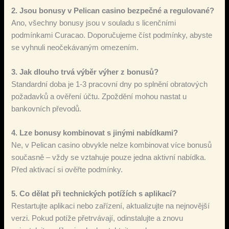
2. Jsou bonusy v Pelican casino bezpečné a regulované?
Ano, všechny bonusy jsou v souladu s licenčními
podmínkami Curacao. Doporučujeme číst podmínky, abyste
se vyhnuli neočekávaným omezením.
3. Jak dlouho trvá výběr výher z bonusů?
Standardní doba je 1-3 pracovní dny po splnění obratových
požadavků a ověření účtu. Zpoždění mohou nastat u
bankovních převodů.
4. Lze bonusy kombinovat s jinými nabídkami?
Ne, v Pelican casino obvykle nelze kombinovat více bonusů
současně – vždy se vztahuje pouze jedna aktivní nabídka.
Před aktivací si ověřte podmínky.
5. Co dělat při technických potížích s aplikací?
Restartujte aplikaci nebo zařízení, aktualizujte na nejnovější
verzi. Pokud potíže přetrvávají, odinstalujte a znovu