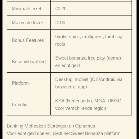
Minimale Inzet
€0.20
Maximale Inzet
€100
Gratis spins, multipliers, tumbling
Bonus Features
reels
Sweet bonanza free play (demo)
Beschikbaarheid
en echt geld
Desktop, mobiel (iOS/Android via
Platform
browser of app)
KSA (Nederlands), MGA, UKGC
Licentie
voor verschillende regio’s
Banking Methoden: Stortingen en Opnames
Voor echt geld spelen, biedt het Sweet Bonanza platform