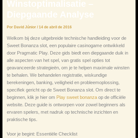
Winstoptimalisatie –
Diepgaande Analyse
Por
David Júnior
/
14 de abril de 2016
Welkom bij deze uitgebreide technische handleiding voor de
Sweet Bonanza slot, een populaire casinogame ontwikkeld
door Pragmatic Play. Deze gids biedt een diepgaande duik in
alle aspecten van het spel, van gratis spel opties tot
geavanceerde strategieën, om je te helpen maximale winsten
te behalen. We behandelen registratie, wiskundige
berekeningen, banking, veiligheid en probleemoplossing,
specifiek gericht op de Sweet Bonanza slot. Om direct te
beginnen, klik je hier om
Play sweet bonanza
op de officiële
website. Deze guide is ontworpen voor zowel beginners als
ervaren spelers, met nadruk op technische inzichten en
praktische tips.
Voor je begint: Essentiële Checklist