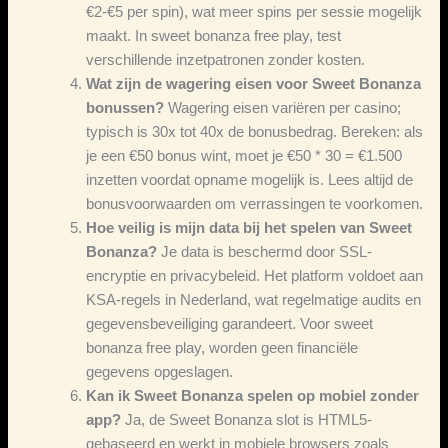
€2-€5 per spin), wat meer spins per sessie mogelijk
maakt. In sweet bonanza free play, test
verschillende inzetpatronen zonder kosten.
Wat zijn de wagering eisen voor Sweet Bonanza
bonussen?
Wagering eisen variëren per casino;
typisch is 30x tot 40x de bonusbedrag. Bereken: als
je een €50 bonus wint, moet je €50 * 30 = €1.500
inzetten voordat opname mogelijk is. Lees altijd de
bonusvoorwaarden om verrassingen te voorkomen.
Hoe veilig is mijn data bij het spelen van Sweet
Bonanza?
Je data is beschermd door SSL-
encryptie en privacybeleid. Het platform voldoet aan
KSA-regels in Nederland, wat regelmatige audits en
gegevensbeveiliging garandeert. Voor sweet
bonanza free play, worden geen financiële
gegevens opgeslagen.
Kan ik Sweet Bonanza spelen op mobiel zonder
app?
Ja, de Sweet Bonanza slot is HTML5-
gebaseerd en werkt in mobiele browsers zoals