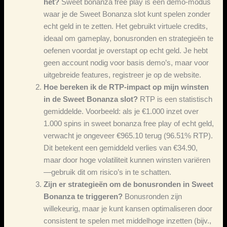
het?
Sweet bonanza free play is een demo-modus
waar je de Sweet Bonanza slot kunt spelen zonder
echt geld in te zetten. Het gebruikt virtuele credits,
ideaal om gameplay, bonusronden en strategieën te
oefenen voordat je overstapt op echt geld. Je hebt
geen account nodig voor basis demo’s, maar voor
uitgebreide features, registreer je op de website.
Hoe bereken ik de RTP-impact op mijn winsten
in de Sweet Bonanza slot?
RTP is een statistisch
gemiddelde. Voorbeeld: als je €1.000 inzet over
1.000 spins in sweet bonanza free play of echt geld,
verwacht je ongeveer €965.10 terug (96.51% RTP).
Dit betekent een gemiddeld verlies van €34.90,
maar door hoge volatiliteit kunnen winsten variëren
—gebruik dit om risico’s in te schatten.
Zijn er strategieën om de bonusronden in Sweet
Bonanza te triggeren?
Bonusronden zijn
willekeurig, maar je kunt kansen optimaliseren door
consistent te spelen met middelhoge inzetten (bijv.,