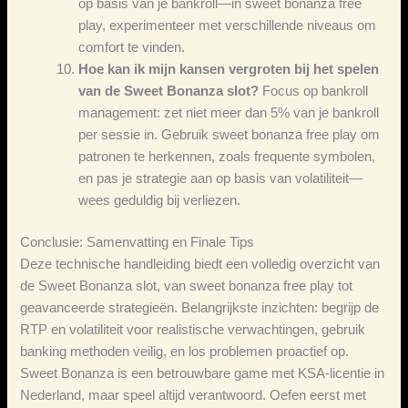
op basis van je bankroll—in sweet bonanza free
play, experimenteer met verschillende niveaus om
comfort te vinden.
Hoe kan ik mijn kansen vergroten bij het spelen
van de Sweet Bonanza slot?
Focus op bankroll
management: zet niet meer dan 5% van je bankroll
per sessie in. Gebruik sweet bonanza free play om
patronen te herkennen, zoals frequente symbolen,
en pas je strategie aan op basis van volatiliteit—
wees geduldig bij verliezen.
Conclusie: Samenvatting en Finale Tips
Deze technische handleiding biedt een volledig overzicht van
de Sweet Bonanza slot, van sweet bonanza free play tot
geavanceerde strategieën. Belangrijkste inzichten: begrijp de
RTP en volatiliteit voor realistische verwachtingen, gebruik
banking methoden veilig, en los problemen proactief op.
Sweet Bonanza is een betrouwbare game met KSA-licentie in
Nederland, maar speel altijd verantwoord. Oefen eerst met