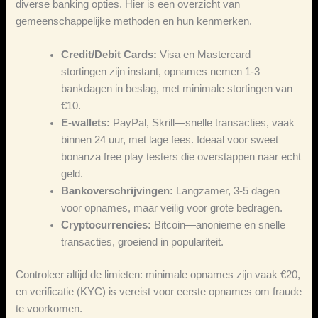
diverse banking opties. Hier is een overzicht van
gemeenschappelijke methoden en hun kenmerken.
Credit/Debit Cards:
Visa en Mastercard—
stortingen zijn instant, opnames nemen 1-3
bankdagen in beslag, met minimale stortingen van
€10.
E-wallets:
PayPal, Skrill—snelle transacties, vaak
binnen 24 uur, met lage fees. Ideaal voor sweet
bonanza free play testers die overstappen naar echt
geld.
Bankoverschrijvingen:
Langzamer, 3-5 dagen
voor opnames, maar veilig voor grote bedragen.
Cryptocurrencies:
Bitcoin—anonieme en snelle
transacties, groeiend in populariteit.
Controleer altijd de limieten: minimale opnames zijn vaak €20,
en verificatie (KYC) is vereist voor eerste opnames om fraude
te voorkomen.