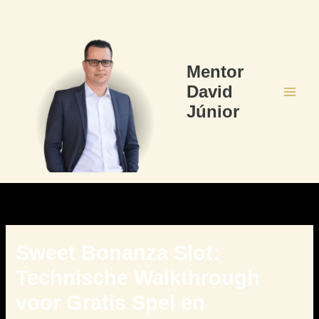
Ir
para
o
conteúdo
Mentor
David
Júnior
Sweet Bonanza Slot:
Technische Walkthrough
voor Gratis Spel en