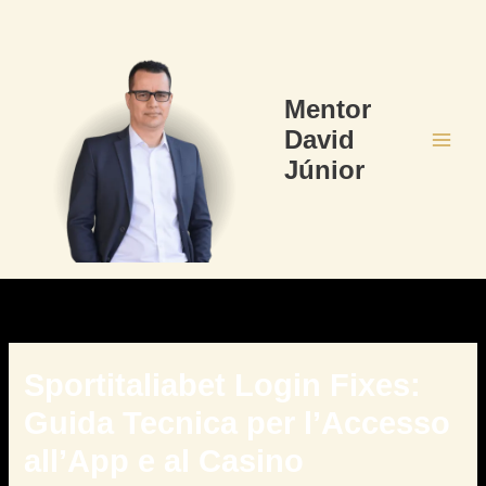
Ir
para
o
conteúdo
Mentor
David
Júnior
Sportitaliabet Login Fixes:
Guida Tecnica per l’Accesso
all’App e al Casino