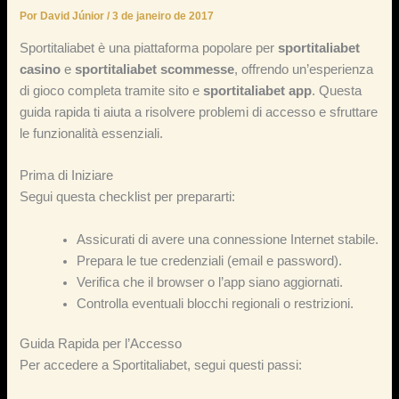
Por
David Júnior
/
3 de janeiro de 2017
Sportitaliabet è una piattaforma popolare per
sportitaliabet
casino
e
sportitaliabet scommesse
, offrendo un’esperienza
di gioco completa tramite sito e
sportitaliabet app
. Questa
guida rapida ti aiuta a risolvere problemi di accesso e sfruttare
le funzionalità essenziali.
Prima di Iniziare
Segui questa checklist per prepararti:
Assicurati di avere una connessione Internet stabile.
Prepara le tue credenziali (email e password).
Verifica che il browser o l’app siano aggiornati.
Controlla eventuali blocchi regionali o restrizioni.
Guida Rapida per l’Accesso
Per accedere a Sportitaliabet, segui questi passi: