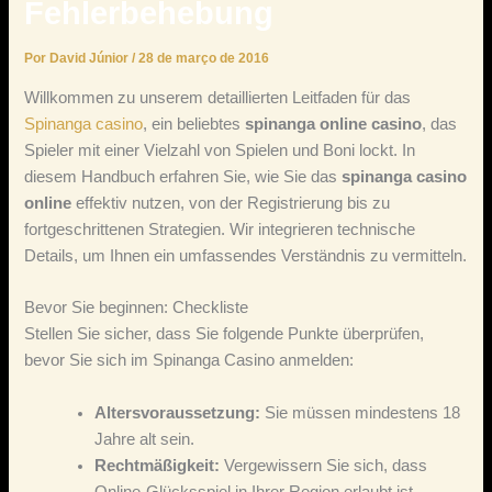
Fehlerbehebung
Por
David Júnior
/
28 de março de 2016
Willkommen zu unserem detaillierten Leitfaden für das
Spinanga casino
, ein beliebtes
spinanga online casino
, das
Spieler mit einer Vielzahl von Spielen und Boni lockt. In
diesem Handbuch erfahren Sie, wie Sie das
spinanga casino
online
effektiv nutzen, von der Registrierung bis zu
fortgeschrittenen Strategien. Wir integrieren technische
Details, um Ihnen ein umfassendes Verständnis zu vermitteln.
Bevor Sie beginnen: Checkliste
Stellen Sie sicher, dass Sie folgende Punkte überprüfen,
bevor Sie sich im Spinanga Casino anmelden:
Altersvoraussetzung:
Sie müssen mindestens 18
Jahre alt sein.
Rechtmäßigkeit:
Vergewissern Sie sich, dass
Online-Glücksspiel in Ihrer Region erlaubt ist.