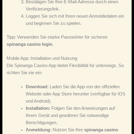
Bestätigen Sie Ihre E-Mail-Adresse durch einen
Verifizierungslink.
Loggen Sie sich mit Ihren neuen Anmeldedaten ein
und beginnen Sie zu spielen.
Tipp: Verwenden Sie starke Passwörter für sicheres
spinanga casino login
.
Mobile App: Installation und Nutzung
Die Spinanga Casino App bietet Flexibilität für unterwegs. So
richten Sie sie ein:
Download:
Laden Sie die App von der offiziellen
Website oder App Store herunter (verfügbar für iOS
und Android).
Installation:
Folgen Sie den Anweisungen auf
Ihrem Gerät und gewähren Sie notwendige
Berechtigungen.
Anmeldung:
Nutzen Sie Ihre
spinanga casino