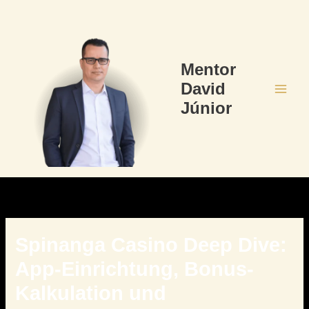
Ir
para
o
conteúdo
Mentor
David
Júnior
Spinanga Casino Deep Dive:
App-Einrichtung, Bonus-
Kalkulation und