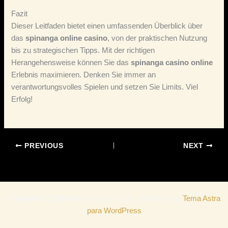
Fazit
Dieser Leitfaden bietet einen umfassenden Überblick über
das
spinanga online casino
, von der praktischen Nutzung
bis zu strategischen Tipps. Mit der richtigen
Herangehensweise können Sie das
spinanga casino online
Erlebnis maximieren. Denken Sie immer an
verantwortungsvolles Spielen und setzen Sie Limits. Viel
Erfolg!
PREVIOUS
NEXT
Copyright © 2026 Mentor David Júnior | Powered by
Tema Astra
para WordPress