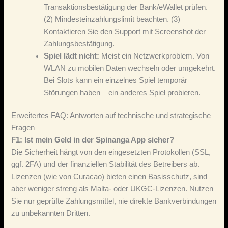
Transaktionsbestätigung der Bank/eWallet prüfen.
(2) Mindesteinzahlungslimit beachten. (3)
Kontaktieren Sie den Support mit Screenshot der
Zahlungsbestätigung.
Spiel lädt nicht:
Meist ein Netzwerkproblem. Von
WLAN zu mobilen Daten wechseln oder umgekehrt.
Bei Slots kann ein einzelnes Spiel temporär
Störungen haben – ein anderes Spiel probieren.
Erweitertes FAQ: Antworten auf technische und strategische
Fragen
F1: Ist mein Geld in der Spinanga App sicher?
Die Sicherheit hängt von den eingesetzten Protokollen (SSL,
ggf. 2FA) und der finanziellen Stabilität des Betreibers ab.
Lizenzen (wie von Curacao) bieten einen Basisschutz, sind
aber weniger streng als Malta- oder UKGC-Lizenzen. Nutzen
Sie nur geprüfte Zahlungsmittel, nie direkte Bankverbindungen
zu unbekannten Dritten.