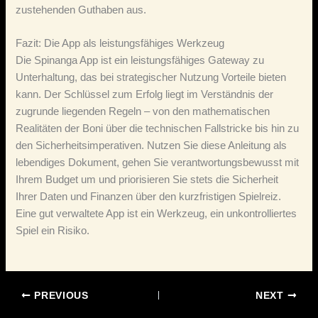
zustehenden Guthaben aus.
Fazit: Die App als leistungsfähiges Werkzeug
Die Spinanga App ist ein leistungsfähiges Gateway zu
Unterhaltung, das bei strategischer Nutzung Vorteile bieten
kann. Der Schlüssel zum Erfolg liegt im Verständnis der
zugrunde liegenden Regeln – von den mathematischen
Realitäten der Boni über die technischen Fallstricke bis hin zu
den Sicherheitsimperativen. Nutzen Sie diese Anleitung als
lebendiges Dokument, gehen Sie verantwortungsbewusst mit
Ihrem Budget um und priorisieren Sie stets die Sicherheit
Ihrer Daten und Finanzen über den kurzfristigen Spielreiz.
Eine gut verwaltete App ist ein Werkzeug, ein unkontrolliertes
Spiel ein Risiko.
PREVIOUS
NEXT