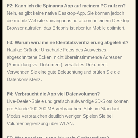
F2: Kann ich die Spinanga App auf meinem PC nutzen?
Nein, es gibt keine native Desktop-App. Sie können jedoch
die mobile Website spinangacasino-at.com in einem Desktop-
Browser aufrufen, das Erlebnis ist aber für Mobile optimiert.
F3: Warum wird meine Identitätsverifizierung abgelehnt?
Häufige Gründe: Unscharfe Fotos des Ausweises,
abgeschnittene Ecken, nicht übereinstimmende Adressen
(Anmeldung vs. Dokument), veraltetes Dokument.
Verwenden Sie eine gute Beleuchtung und prüfen Sie die
Datenkonsistenz.
F4: Verbraucht die App viel Datenvolumen?
Live-Dealer-Spiele und grafisch aufwändige 3D-Slots können
pro Stunde 100-300 MB verbrauchen. Slots im Standard-
Modus verbrauchen deutlich weniger. Spielen Sie bei
Volumenbegrenzung über WLAN.