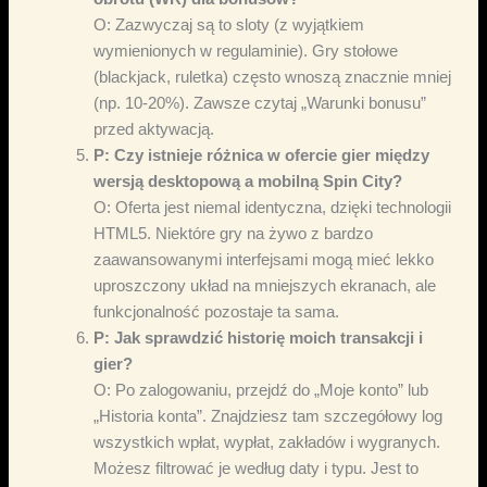
O: Zazwyczaj są to sloty (z wyjątkiem
wymienionych w regulaminie). Gry stołowe
(blackjack, ruletka) często wnoszą znacznie mniej
(np. 10-20%). Zawsze czytaj „Warunki bonusu”
przed aktywacją.
P: Czy istnieje różnica w ofercie gier między
wersją desktopową a mobilną Spin City?
O: Oferta jest niemal identyczna, dzięki technologii
HTML5. Niektóre gry na żywo z bardzo
zaawansowanymi interfejsami mogą mieć lekko
uproszczony układ na mniejszych ekranach, ale
funkcjonalność pozostaje ta sama.
P: Jak sprawdzić historię moich transakcji i
gier?
O: Po zalogowaniu, przejdź do „Moje konto” lub
„Historia konta”. Znajdziesz tam szczegółowy log
wszystkich wpłat, wypłat, zakładów i wygranych.
Możesz filtrować je według daty i typu. Jest to