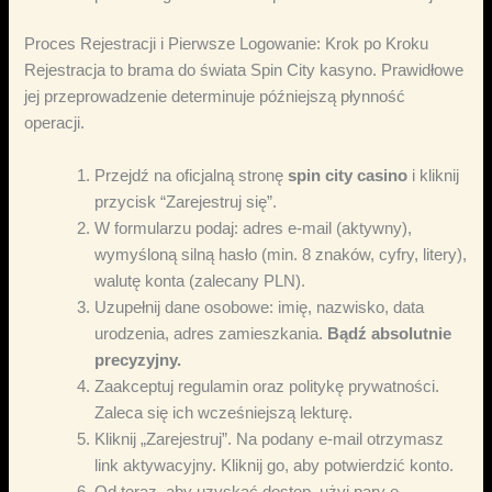
Proces Rejestracji i Pierwsze Logowanie: Krok po Kroku
Rejestracja to brama do świata Spin City kasyno. Prawidłowe
jej przeprowadzenie determinuje późniejszą płynność
operacji.
Przejdź na oficjalną stronę
spin city casino
i kliknij
przycisk “Zarejestruj się”.
W formularzu podaj: adres e-mail (aktywny),
wymyśloną silną hasło (min. 8 znaków, cyfry, litery),
walutę konta (zalecany PLN).
Uzupełnij dane osobowe: imię, nazwisko, data
urodzenia, adres zamieszkania.
Bądź absolutnie
precyzyjny.
Zaakceptuj regulamin oraz politykę prywatności.
Zaleca się ich wcześniejszą lekturę.
Kliknij „Zarejestruj”. Na podany e-mail otrzymasz
link aktywacyjny. Kliknij go, aby potwierdzić konto.
Od teraz, aby uzyskać dostęp, użyj pary e-