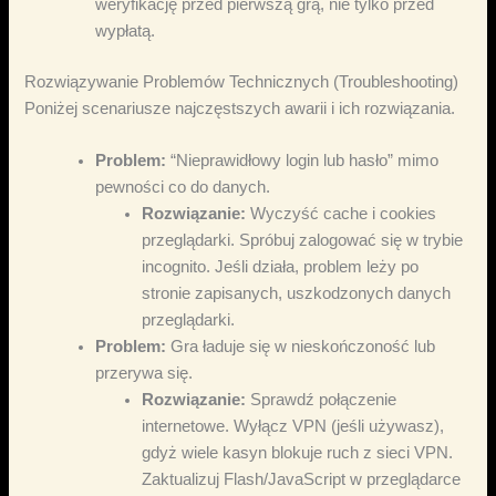
weryfikację przed pierwszą grą, nie tylko przed
wypłatą.
Rozwiązywanie Problemów Technicznych (Troubleshooting)
Poniżej scenariusze najczęstszych awarii i ich rozwiązania.
Problem:
“Nieprawidłowy login lub hasło” mimo
pewności co do danych.
Rozwiązanie:
Wyczyść cache i cookies
przeglądarki. Spróbuj zalogować się w trybie
incognito. Jeśli działa, problem leży po
stronie zapisanych, uszkodzonych danych
przeglądarki.
Problem:
Gra ładuje się w nieskończoność lub
przerywa się.
Rozwiązanie:
Sprawdź połączenie
internetowe. Wyłącz VPN (jeśli używasz),
gdyż wiele kasyn blokuje ruch z sieci VPN.
Zaktualizuj Flash/JavaScript w przeglądarce