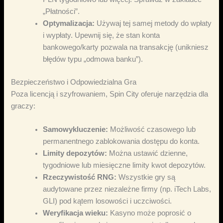
„Płatności”.
Optymalizacja:
Używaj tej samej metody do wpłaty
i wypłaty. Upewnij się, że stan konta
bankowego/karty pozwala na transakcję (unikniesz
błędów typu „odmowa banku”).
Bezpieczeństwo i Odpowiedzialna Gra
Poza licencją i szyfrowaniem, Spin City oferuje narzędzia dla
graczy:
Samowykluczenie:
Możliwość czasowego lub
permanentnego zablokowania dostępu do konta.
Limity depozytów:
Można ustawić dzienne,
tygodniowe lub miesięczne limity kwot depozytów.
Rzeczywistość RNG:
Wszystkie gry są
audytowane przez niezależne firmy (np. iTech Labs,
GLI) pod kątem losowości i uczciwości.
Weryfikacja wieku:
Kasyno może poprosić o