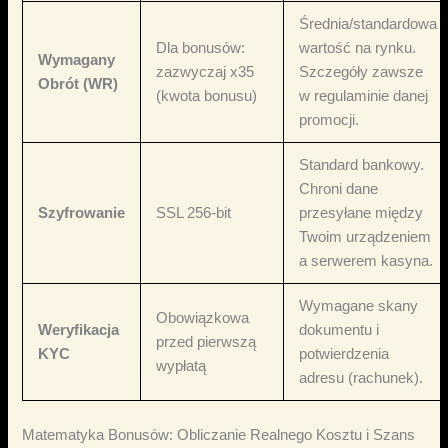
Średnia/standardowa
Dla bonusów:
wartość na rynku.
Wymagany
zazwyczaj x35
Szczegóły zawsze
Obrót (WR)
(kwota bonusu)
w regulaminie danej
promocji.
Standard bankowy.
Chroni dane
Szyfrowanie
SSL 256-bit
przesyłane między
Twoim urządzeniem
a serwerem kasyna.
Wymagane skany
Obowiązkowa
Weryfikacja
dokumentu i
przed pierwszą
KYC
potwierdzenia
wypłatą
adresu (rachunek).
Matematyka Bonusów: Obliczanie Realnego Kosztu i Szans