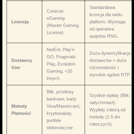
Standardowa
Curacao
licencja dla wielu
eGaming
Licencja
platform. Wymaga
(Master Gaming
od operatora
License)
audytów RNG.
NetEnt, Play’n
Duża dywersyfikacja
GO, Pragmatic
Dostawcy
dostawców = duża
Play, Evolution
Gier
różnorodność i
Gaming, +20
wysokie ogólne RTP.
innych
Blik, przelewy
Szybkie wpłaty (Blik:
bankowe, karty
natychmiast).
Metody
Visa/Mastercard,
Wypłaty zależą od
Płatności
kryptowaluty,
metody (1-5 dni
portfele
roboczych).
elektroniczne