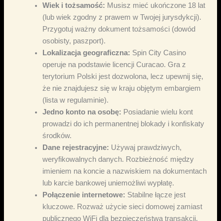
Wiek i tożsamość:
Musisz mieć ukończone 18 lat
(lub wiek zgodny z prawem w Twojej jurysdykcji).
Przygotuj ważny dokument tożsamości (dowód
osobisty, paszport).
Lokalizacja geograficzna:
Spin City Casino
operuje na podstawie licencji Curacao. Gra z
terytorium Polski jest dozwolona, lecz upewnij się,
że nie znajdujesz się w kraju objętym embargiem
(lista w regulaminie).
Jedno konto na osobę:
Posiadanie wielu kont
prowadzi do ich permanentnej blokady i konfiskaty
środków.
Dane rejestracyjne:
Używaj prawdziwych,
weryfikowalnych danych. Rozbieżność między
imieniem na koncie a nazwiskiem na dokumentach
lub karcie bankowej uniemożliwi wypłatę.
Połączenie internetowe:
Stabilne łącze jest
kluczowe. Rozważ użycie sieci domowej zamiast
publicznego WiFi dla bezpieczeństwa transakcji.