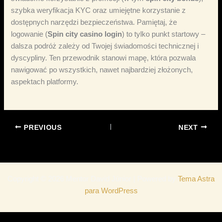
szybka weryfikacja KYC oraz umiejętne korzystanie z
dostępnych narzędzi bezpieczeństwa. Pamiętaj, że
logowanie (
Spin city casino login
) to tylko punkt startowy –
dalsza podróż zależy od Twojej świadomości technicznej i
dyscypliny. Ten przewodnik stanowi mapę, która pozwala
nawigować po wszystkich, nawet najbardziej złożonych,
aspektach platformy.
PREVIOUS
NEXT
Copyright © 2026 Mentor David Júnior | Powered by
Tema Astra
para WordPress