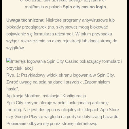
mail/hasło w polach
Spin city casino login
.
Uwaga techniczna:
Niektóre programy antywirusowe lub
blokady przeglądarek (np. skryptowe) mogą blokować
pojawienie się formularza rejestracji. W takim przypadku
wyłącz rozszerzenie na czas rejestracji lub dodaj stronę do
wyjątków.
Rys. 1: Przykładowy widok ekranu logowania w Spin City.
Zwróć uwagę na pola na dane i przycisk „Zapomniałem
hasła”.
Aplikacja Mobilna: Instalacja i Konfiguracja
Spin City kasyno oferuje w pełni funkcjonalną aplikację
mobilną. Nie jest dostępna w oficjalnych sklepach App Store
czy Google Play ze względu na politykę dotyczącą hazardu.
Pobieranie odbywa się przez stronę internetową.