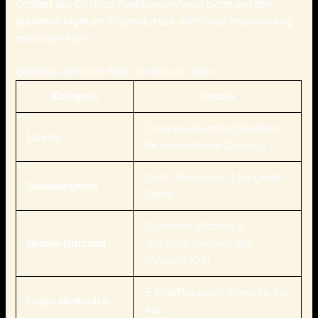
Großteil des Desktop-Funktionsumfangs bietet und den
quickwin login
per Fingerabdruck oder Gesichtserkennung
erleichtern kann.
Quickwin auf einen Blick: Technische Specs
Kategorie
Details
Curacao eGaming (Standard
Lizenz
für internationale Casinos)
Slots, Tischspiele, Live-Dealer
Spieleangebot
Spiele
Optimierte Website &
Mobile Nutzung
dedizierte quickwin app
(Android/ iOS)
E-Mail/Passwort, Biometrie via
Login-Methoden
App