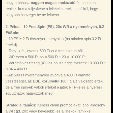
hogy a bónusz
nagyon magas kockázatú
és nehezen
realisztikus a teljesítése a feltételek mellett anélkül, hogy
nagyobb összeget be ne fektess.
2. Példa – 10 Free Spin (FS), 20x WR a nyereményen, 0.2
Ft/Spin:
– 10 FS = 2 Ft össznyereményalap (ha minden spin 0.2 Ft
értékű).
– Tegyük fel, nyersz 500 Ft-ot a free spin-ekből.
– WR ezen a 500 Ft-on = 500 Ft * 20 = 10.000 Ft.
– Várható veszteség (4%-os house edge mellett): 10.000 Ft *
0.04 = 400 Ft.
– Az 500 Ft nyereményből levonva a 400 Ft várható
veszteséget, az
EBÉ körülbelül 100 Ft
. Ez valósabb érték,
de a free spin-ek valódi értékét a játék RTP-je és a nyerési
együtthatók határozzák meg.
Strategiai tanács:
Keress olyan promóciókat, ahol alacsony
a WR (pl. 20x vagy kevesebb) és a játékok, amikkel