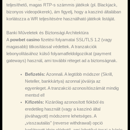
teljesíthető, magas RTP-s számmis játékok (pl. Blackjack,
bizonyos videopókerek), ám figyelj, hogy a kaszinó általában
korlátozza a WR teljesítésére használható játékok listáját.
Banki Műveletek és Biztonsági Architektúra
A
powbet casino
fizetési folyamatai SSL/TLS 1.2 (vagy
magasabb) titkosítással védettek. A tranzakciók
lebonyolításához külső folyamatfeldolgozókat (payment
gateways) használ, ami további réteget ad a biztonságnak.
Befizetés:
Azonnali. A legtöbb módszer (Skrill,
Neteller, bankkártya) azonnal jóváírja az
egyenleget. A tranzakció azonosítószámát mindig
mentsd el!
Kifizetés:
Kizárólag azonosított fiókból és
eredetileg használt (vagy a kaszinó által
jóváhagyott) módszerre lehetséges. A
„visszautalás” (reverse withdrawal) opció