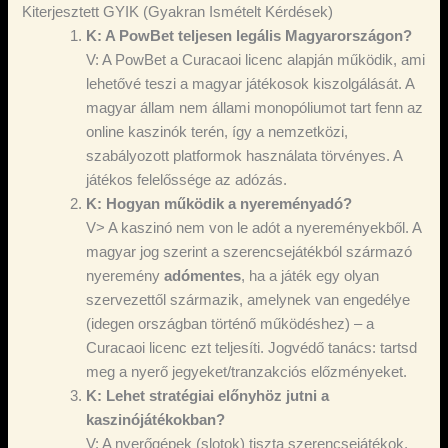
Kiterjesztett GYIK (Gyakran Ismételt Kérdések)
K: A PowBet teljesen legális Magyarországon?
V: A PowBet a Curacaoi licenc alapján működik, ami
lehetővé teszi a magyar játékosok kiszolgálását. A
magyar állam nem állami monopóliumot tart fenn az
online kaszinók terén, így a nemzetközi,
szabályozott platformok használata törvényes. A
játékos felelőssége az adózás.
K: Hogyan működik a nyereményadó?
V> A kaszinó nem von le adót a nyereményekből. A
magyar jog szerint a szerencsejátékból származó
nyeremény
adómentes
, ha a játék egy olyan
szervezettől származik, amelynek van engedélye
(idegen országban történő működéshez) – a
Curacaoi licenc ezt teljesíti. Jogvédő tanács: tartsd
meg a nyerő jegyeket/tranzakciós előzményeket.
K: Lehet stratégiai előnyhöz jutni a
kaszinójátékokban?
V: A nyerőgépek (slotok) tiszta szerencsejátékok,