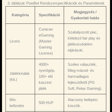
3. táblázat: PowBet Rendszerspecifikációk és Paraméterek
Megjegyzés /
Kategória
Specifikáció
Gyakorlati hatás
Curacao
Szabályozott piac,
eGaming
kötelező fair play és
Licenc
(Master
játékosvédelmi
Gaming
eljárások.
License)
4000+
Széles választék,
nyerőgép,
főleg másod- és
Játékkínálat
100+ élő
harmadlagos
(kb.)
kaszinó
fejlesztőktől (PG
játék
Soft, Relax Gaming).
Min.
Alacsony belépési
500 HUF
befizetés
küszöb.