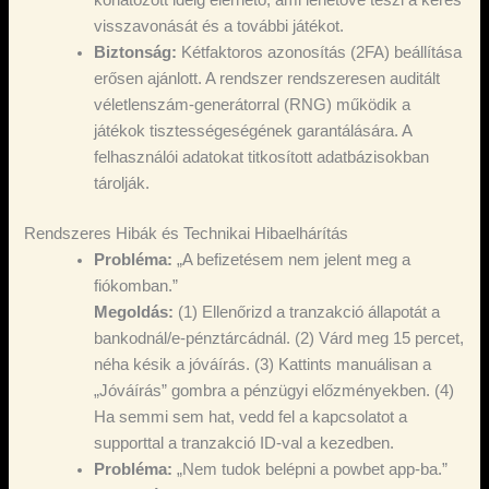
korlátozott ideig elérhető, ami lehetővé teszi a kérés
visszavonását és a további játékot.
Biztonság:
Kétfaktoros azonosítás (2FA) beállítása
erősen ajánlott. A rendszer rendszeresen auditált
véletlenszám-generátorral (RNG) működik a
játékok tisztességeségének garantálására. A
felhasználói adatokat titkosított adatbázisokban
tárolják.
Rendszeres Hibák és Technikai Hibaelhárítás
Probléma:
„A befizetésem nem jelent meg a
fiókomban.”
Megoldás:
(1) Ellenőrizd a tranzakció állapotát a
bankodnál/e-pénztárcádnál. (2) Várd meg 15 percet,
néha késik a jóváírás. (3) Kattints manuálisan a
„Jóváírás” gombra a pénzügyi előzményekben. (4)
Ha semmi sem hat, vedd fel a kapcsolatot a
supporttal a tranzakció ID-val a kezedben.
Probléma:
„Nem tudok belépni a powbet app-ba.”