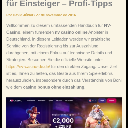
für Einsteiger – Profi-Tipps
Por
David Júnior
/
27 de novembro de 2016
Willkommen zu diesem umfassenden Handbuch für
NV-
Casino
, einem führenden
nv casino online
Anbieter in
Deutschland. In diesem Leitfaden werden wir praktische
Schritte von der Registrierung bis zur Auszahlung
durchgehen, mit einem Fokus auf technische Details und
Strategien. Besuchen Sie die offizielle Website unter
https://nv-casino-de.de/
für den direkten Zugang. Unser Ziel
ist es, Ihnen zu helfen, das Beste aus Ihrem Spielerlebnis
herauszuholen, insbesondere durch das Verständnis von Boni
wie dem
casino bonus ohne einzahlung
.