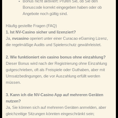
Bonus nicht aktiviert: Prüfen Sie, ob Sie den
Bonuscode korrekt eingegeben haben oder ob
Angebote noch gültig sind.
Häufig gestellte Fragen (FAQ)
1. Ist NV-Casino sicher und lizenziert?
Ja,
nvcasino
operiert unter einer Curacao eGaming Lizenz,
die regelmäßige Audits und Spielerschutz gewährleistet.
2. Wie funktioniert ein casino bonus ohne einzahlung?
Dieser Bonus wird nach der Registrierung ohne Einzahlung
gutgeschrieben, oft als Freispiele oder Guthaben, aber mit
Umsatzbedingungen, die vor Auszahlung erfüllt werden
müssen.
3. Kann ich die NV-Casino App auf mehreren Geräten
nutzen?
Ja, Sie können sich auf mehreren Geräten anmelden, aber
gleichzeitige Sitzungen könnten eingeschränkt sein;