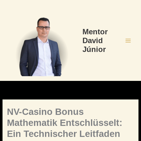
Ir
para
o
conteúdo
Mentor
David
Júnior
NV-Casino Bonus
Mathematik Entschlüsselt:
Ein Technischer Leitfaden