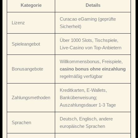
Kategorie
Details
Curacao eGaming (geprüfte
Lizenz
Sicherheit)
Über 1000 Slots, Tischspiele,
Spieleangebot
Live-Casino von Top-Anbietern
Willkommensbonus, Freispiele,
Bonusangebote
casino bonus ohne einzahlung
regelmäßig verfügbar
Kreditkarten, E-Wallets,
Zahlungsmethoden
Banküberweisung;
Auszahlungsdauer 1-3 Tage
Deutsch, Englisch, andere
Sprachen
europäische Sprachen