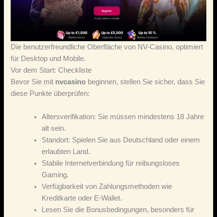
Die benutzerfreundliche Oberfläche von NV-Casino, optimiert
für Desktop und Mobile.
Vor dem Start: Checkliste
Bevor Sie mit
nvcasino
beginnen, stellen Sie sicher, dass Sie
diese Punkte überprüfen:
Altersverifikation: Sie müssen mindestens 18 Jahre
alt sein.
Standort: Spielen Sie aus Deutschland oder einem
erlaubten Land.
Stabile Internetverbindung für reibungsloses
Gaming.
Verfügbarkeit von Zahlungsmethoden wie
Kreditkarte oder E-Wallet.
Lesen Sie die Bonusbedingungen, besonders für