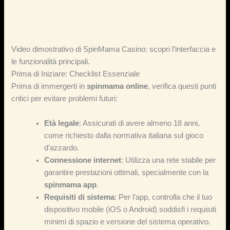
Video dimostrativo di SpinMama Casino: scopri l’interfaccia e
le funzionalità principali.
Prima di Iniziare: Checklist Essenziale
Prima di immergerti in
spinmama online
, verifica questi punti
critici per evitare problemi futuri:
Età legale
: Assicurati di avere almeno 18 anni,
come richiesto dalla normativa italiana sul gioco
d’azzardo.
Connessione internet
: Utilizza una rete stabile per
garantire prestazioni ottimali, specialmente con la
spinmama app
.
Requisiti di sistema
: Per l’app, controlla che il tuo
dispositivo mobile (iOS o Android) soddisfi i requisiti
minimi di spazio e versione del sistema operativo.