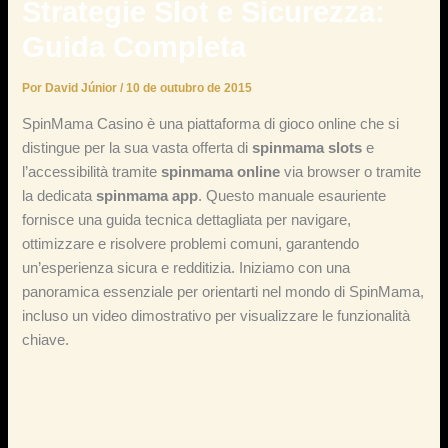
Strategie Slot e Sicurezza:
Guida Completa
Por
David Júnior
/
10 de outubro de 2015
SpinMama Casino è una piattaforma di gioco online che si
distingue per la sua vasta offerta di
spinmama slots
e
l’accessibilità tramite
spinmama online
via browser o tramite
la dedicata
spinmama app
. Questo manuale esauriente
fornisce una guida tecnica dettagliata per navigare,
ottimizzare e risolvere problemi comuni, garantendo
un’esperienza sicura e redditizia. Iniziamo con una
panoramica essenziale per orientarti nel mondo di SpinMama,
incluso un video dimostrativo per visualizzare le funzionalità
chiave.