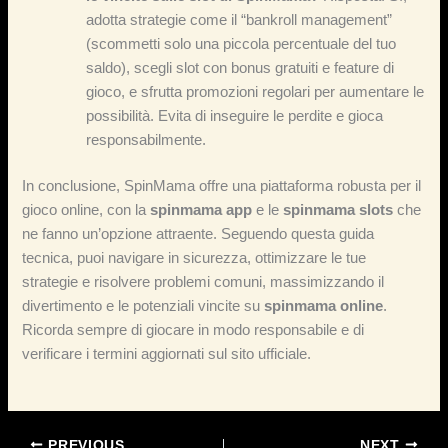
adotta strategie come il “bankroll management”
(scommetti solo una piccola percentuale del tuo
saldo), scegli slot con bonus gratuiti e feature di
gioco, e sfrutta promozioni regolari per aumentare le
possibilità. Evita di inseguire le perdite e gioca
responsabilmente.
In conclusione, SpinMama offre una piattaforma robusta per il
gioco online, con la
spinmama app
e le
spinmama slots
che
ne fanno un’opzione attraente. Seguendo questa guida
tecnica, puoi navigare in sicurezza, ottimizzare le tue
strategie e risolvere problemi comuni, massimizzando il
divertimento e le potenziali vincite su
spinmama online
.
Ricorda sempre di giocare in modo responsabile e di
verificare i termini aggiornati sul sito ufficiale.
PREVIOUS
NEXT