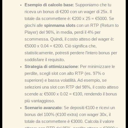
Esempio di calcolo base
: Supponiamo che tu
riceva un bonus di €200 con un wager di 25x. Il
totale da scommettere è: €200 x 25 = €5000. Se
giochi alle
spinmama slots
con un RTP (Return to
Player) del 96%, in media, perdi il 4% per
scommessa. Quindi, il costo atteso del wager è:
€5000 x 0.04 = €200. Ciò significa che,
statisticamente, potresti perdere l’intero bonus per
soddisfare il requisito.
Strategia di ottimizzazione
: Per minimizzare le
perdite, scegli slot con alto RTP (es. 97% o
superiore) e bassa volatilità. Ad esempio, se
selezioni una slot con RTP del 98%, il costo atteso
scende a: €5000 x 0.02 = €100, rendendo il bonus
più vantaggioso.
Scenario avanzato
: Se depositi €100 e ricevi un
bonus del 100% (€100 extra) con wager 30x, il
totale da scommettere è €3000. Calcola il valore