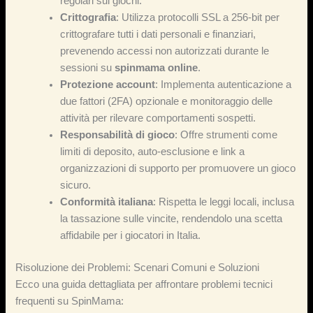
regolari sui giochi.
Crittografia
: Utilizza protocolli SSL a 256-bit per
crittografare tutti i dati personali e finanziari,
prevenendo accessi non autorizzati durante le
sessioni su
spinmama online
.
Protezione account
: Implementa autenticazione a
due fattori (2FA) opzionale e monitoraggio delle
attività per rilevare comportamenti sospetti.
Responsabilità di gioco
: Offre strumenti come
limiti di deposito, auto-esclusione e link a
organizzazioni di supporto per promuovere un gioco
sicuro.
Conformità italiana
: Rispetta le leggi locali, inclusa
la tassazione sulle vincite, rendendolo una scetta
affidabile per i giocatori in Italia.
Risoluzione dei Problemi: Scenari Comuni e Soluzioni
Ecco una guida dettagliata per affrontare problemi tecnici
frequenti su SpinMama: