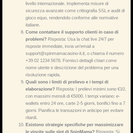
livello internazionale. Implementa misure di
sicurezza avanzate come crittografia SSL e audit di
gioco equo, rendendolo conforme alle normative
italiane.
Come contattare il supporto clienti in caso di
problemi?
Risposta: Usa la chat live 24/7 per
risposte immediate, invia un’email a
support@spinmamacasino-it.it, o chiama il numero
+39 02 1234 5678. Fornisci dettagli chiari come
nome utente e descrizione del problema per una
risoluzione rapida.
Quali sono i limiti di prelievo e i tempi di
elaborazione?
Risposta: I prelievi minimi sono €10,
con massimi mensili di €5000. I tempi variano: e-
wallets entro 24 ore, carte 2-5 giorni, bonifici fino a 7
giorni. Pianifica le transazioni in anticipo per evitare
ritardi.
Esistono strategie specifiche per massimizzare
le vincite sulle slot di SpinMama?
Risposta: Sì,