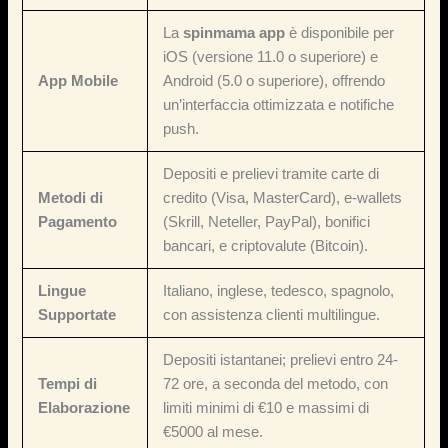
La
spinmama app
è disponibile per
iOS (versione 11.0 o superiore) e
App Mobile
Android (5.0 o superiore), offrendo
un’interfaccia ottimizzata e notifiche
push.
Depositi e prelievi tramite carte di
Metodi di
credito (Visa, MasterCard), e-wallets
Pagamento
(Skrill, Neteller, PayPal), bonifici
bancari, e criptovalute (Bitcoin).
Lingue
Italiano, inglese, tedesco, spagnolo,
Supportate
con assistenza clienti multilingue.
Depositi istantanei; prelievi entro 24-
Tempi di
72 ore, a seconda del metodo, con
Elaborazione
limiti minimi di €10 e massimi di
€5000 al mese.