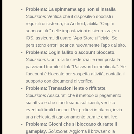
Problema: La
spinmama app
non si installa
.
Soluzione
: Verifica che il dispositivo soddisfi i
requisiti di sistema; su Android, abilita “Origini
sconosciute” nelle impostazioni di sicurezza; su
iOS, assicurati di usare l’App Store ufficiale. Se
persistono errori, scarica nuovamente l’app dal sito.
Problema: Login fallito o account bloccato
.
Soluzione
: Controlla le credenziali e reimposta la
password tramite il link “Password dimenticata”. Se
l’account è bloccato per sospetta attività, contatta il
supporto con documenti di verifica.
Problema: Transazioni lente o rifiutate
.
Soluzione
: Assicurati che il metodo di pagamento
sia attivo e che i fondi siano sufficienti; verifica
eventuali limiti bancari. Per prelievi in ritardo, invia
una richiesta di aggiornamento tramite chat live.
Problema: Giochi che si bloccano durante il
gameplay
.
Soluzione
: Aggiorna il browser o la