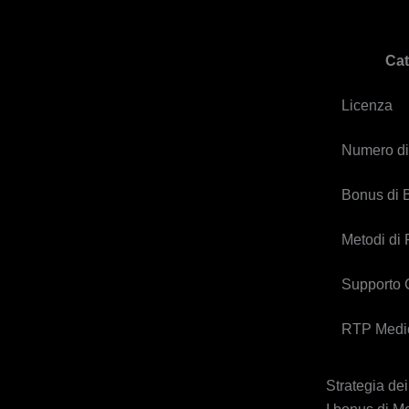
Cat
Licenza
Numero di
Bonus di 
Metodi di
Supporto C
RTP Medi
Strategia de