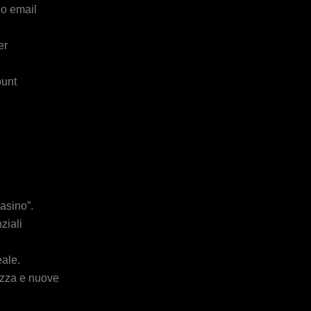
zo email
er
ount
asino”.
ziali
eale.
rezza e nuove