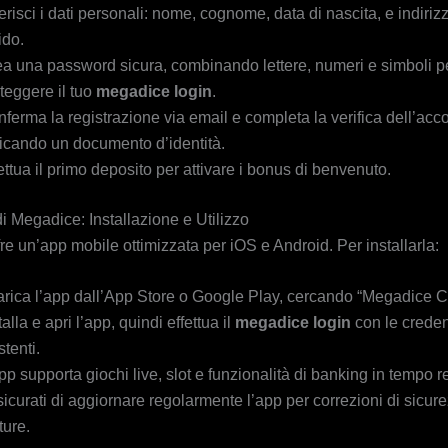
erisci i dati personali: nome, cognome, data di nascita, e indiriz
ido.
a una password sicura, combinando lettere, numeri e simboli p
teggere il tuo
megadice login
.
ferma la registrazione via email e completa la verifica dell’acc
icando un documento d’identità.
ettua il primo deposito per attivare i bonus di benvenuto.
i Megadice: Installazione e Utilizzo
e un’app mobile ottimizzata per iOS e Android. Per installarla:
rica l’app dall’App Store o Google Play, cercando “Megadice C
talla e apri l’app, quindi effettua il
megadice login
con le creden
stenti.
pp supporta giochi live, slot e funzionalità di banking in tempo r
icurati di aggiornare regolarmente l’app per correzioni di sicu
ture.