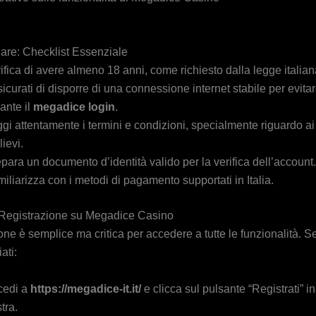
iare: Checklist Essenziale
ifica di avere almeno 18 anni, come richiesto dalla legge italian
icurati di disporre di una connessione internet stabile per evitar
ante il
megadice login
.
gi attentamente i termini e condizioni, specialmente riguardo ai
lievi.
para un documento d’identità valido per la verifica dell’account.
iliarizza con i metodi di pagamento supportati in Italia.
 Registrazione su Megadice Casino
one è semplice ma critica per accedere a tutte le funzionalità. S
ati:
cedi a
https://megadice-it.it/
e clicca sul pulsante “Registrati” in
tra.