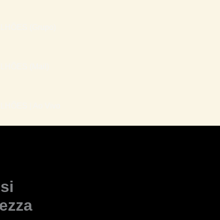
LHÕES (Grupo)
LHÕES (Mail)
HÕES | Ao Vivo
si
rezza