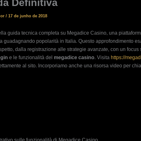
da Definitiva
ior
/
17 de junho de 2018
lla guida tecnica completa su Megadice Casino, una piattaform
ta guadagnando popolarità in Italia. Questo approfondimento es
petto, dalla registrazione alle strategie avanzate, con un focus
ogin
e le funzionalità del
megadice casino
. Visita
https://megadic
ettamente al sito. Incorporiamo anche una risorsa video per chia
rativo sulle funzionalità di Megadice Casino