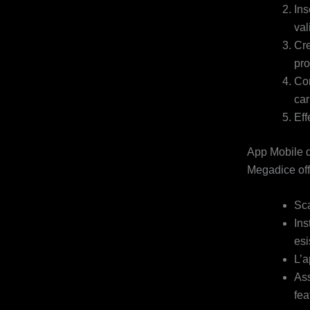
Ins
val
Cre
pro
Con
car
Eff
App Mobile d
Megadice offr
Sca
Ins
esi
L’a
Ass
fea