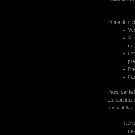
.
Prima di Iniz
Ver
Ass
dur
Leg
pre
Pre
Fam
Passi per la
La registrazi
passi dettagli
Ac
des