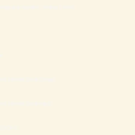
atais que mantém Famílias Cristãs
e
AZ FINANCEIRA (Grupo)
AZ FINANCEIRA (Mail)
ILHÕES