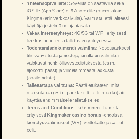
Yhteensopiva laite:
Sovellus on saatavilla sekä
iOS:lle (App Store) että Androidille (suora lataus
Kingmakerin verkkosivulta). Varmista, että laitteesi
käyttöjärjestelmä on ajantasalla.
Vakaa internetyhteys:
4G/5G tai WiFi, erityisesti
live-kasinopelien ja talletusten yhteydessä.
Todentamisdokumentit valmiina:
Nopeuttaaksesi
tilin vahvistusta ja nostoja, sinulla on valmiiksi
valokuvat henkilöllisyystodistuksesta (esim.
ajokortti, passi) ja viimeisimmästä laskusta
(osoitetodiste).
Talletustapa valittuna:
Päätä etukäteen, mitä
maksutapaa (esim. pankkikortti, e-lompakko) aiot
käyttää ensimmäiselle talletuksellesi.
Terms and Conditions -lukeminen:
Tunnista,
erityisesti
Kingmaker casino bonus
-ehdoissa,
kierrätysvaatimukset (WR), voittokatto ja sallitut
pelit.