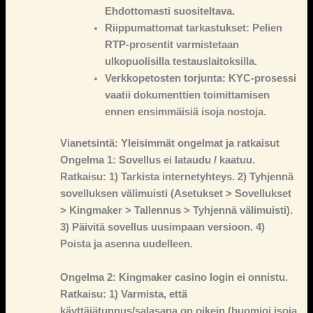
Ehdottomasti suositeltava.
Riippumattomat tarkastukset:
Pelien
RTP-prosentit varmistetaan
ulkopuolisilla testauslaitoksilla.
Verkkopetosten torjunta:
KYC-prosessi
vaatii dokumenttien toimittamisen
ennen ensimmäisiä isoja nostoja.
Vianetsintä: Yleisimmät ongelmat ja ratkaisut
Ongelma 1: Sovellus ei lataudu / kaatuu.
Ratkaisu:
1) Tarkista internetyhteys. 2) Tyhjennä
sovelluksen välimuisti (Asetukset > Sovellukset
> Kingmaker > Tallennus > Tyhjennä välimuisti).
3) Päivitä sovellus uusimpaan versioon. 4)
Poista ja asenna uudelleen.
Ongelma 2: Kingmaker casino login ei onnistu.
Ratkaisu:
1) Varmista, että
käyttäjätunnus/salasana on oikein (huomioi isoja