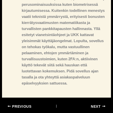
perusominaisuuksissa kuten biometrisessä
kirjautumisessa. Kuitenkin todellinen menestys
vaatii teknistä ymmärrystä, erityisesti bonusten
kierrätysvaatimusten matematiikasta ja
turvallisten pankkitapausten hallinnasta. Yllä
esitetyt vianetsintäohjeet ja UKK kattavat
yleisimmät käyttäjäongelmat. Lopulta, sovellus
on tehokas työkalu, mutta vastuullinen
pelaaminen, ehtojen ymmärtäminen ja
turvallisuustoimien, kuten 2FA:n, aktiivinen
käyttö tekevät siitä sekä hauskan että
luotettavan kokemuksen. Pidä sovellus ajan
tasalla ja ota yhteyttä asiakaspalveluun
epäselvyyksien sattuessa.
PREVIOUS
NEXT