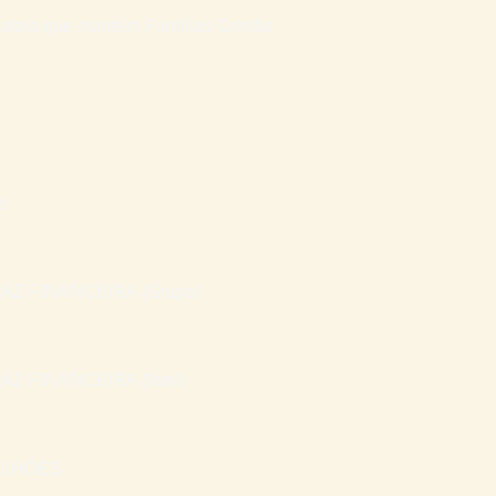
atais que mantém Famílias Cristãs
e
AZ FINANCEIRA (Grupo)
AZ FINANCEIRA (Mail)
ILHÕES