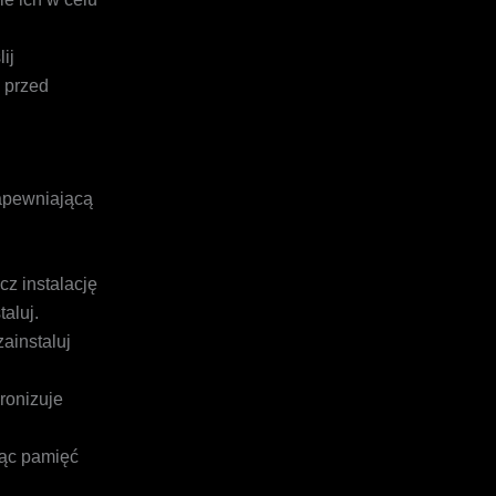
ij
 przed
zapewniającą
cz instalację
aluj.
zainstaluj
ronizuje
ząc pamięć