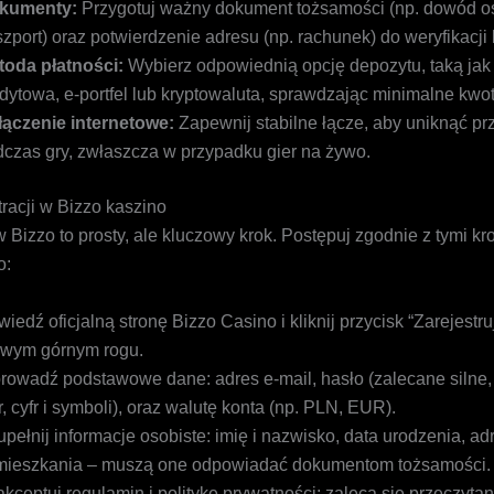
kumenty:
Przygotuj ważny dokument tożsamości (np. dowód os
zport) oraz potwierdzenie adresu (np. rachunek) do weryfikacji 
toda płatności:
Wybierz odpowiednią opcję depozytu, taką jak 
dytowa, e-portfel lub kryptowaluta, sprawdzając minimalne kwot
łączenie internetowe:
Zapewnij stabilne łącze, aby uniknąć pr
czas gry, zwłaszcza w przypadku gier na żywo.
tracji w Bizzo kaszino
w Bizzo to prosty, ale kluczowy krok. Postępuj zgodnie z tymi kr
o:
iedź oficjalną stronę Bizzo Casino i kliknij przycisk “Zarejestru
awym górnym rogu.
owadź podstawowe dane: adres e-mail, hasło (zalecane silne,
er, cyfr i symboli), oraz walutę konta (np. PLN, EUR).
pełnij informacje osobiste: imię i nazwisko, data urodzenia, ad
mieszkania – muszą one odpowiadać dokumentom tożsamości.
kceptuj regulamin i politykę prywatności; zaleca się przeczytan