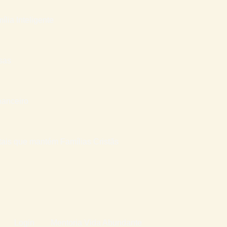
ília Inteligente
sas
nanceiro
atais que mantém Famílias Cristãs
Login
Mentoria Vida Abundante