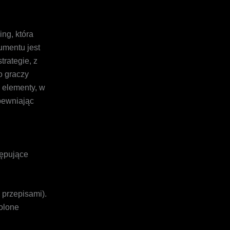
ing, która
mentu jest
trategie, z
o graczy
 elementy, w
pewniając
tępujące
 przepisami).
olone