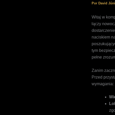
Por
David Jún
Witaj w kom
łączy nowoc
dostarczenie
naciskiem na
poszukujący
tym bezpiec
pełne zrozum
Zanim zaczni
Przed przyst
wymagania:
Wi
Lok
zgo