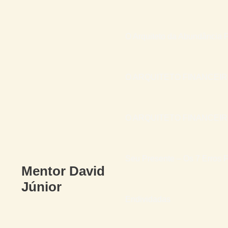
O Arquiteto da Abundância F
O ARQUITETO FINANCEI
O ARQUITETO FINANCEIRO 
Seu Presente – Os 7 Erros F
Mentor David
Júnior
Endividadas