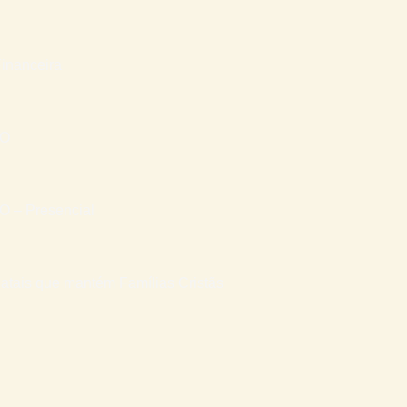
inanceira
RO
– Presencial
atais que mantém Famílias Cristãs