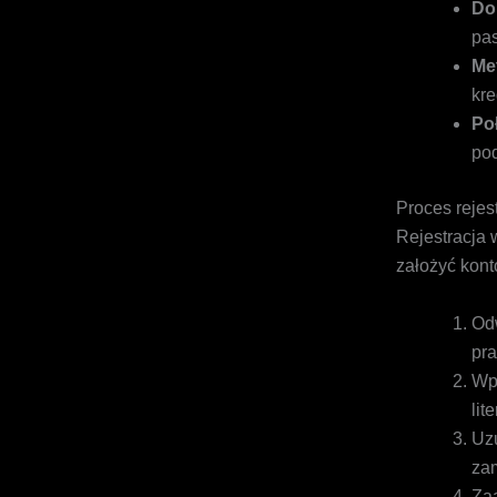
Do
pas
Me
kre
Po
pod
Proces rejes
Rejestracja 
założyć kont
Odw
pr
Wpr
lit
Uzu
za
Zaa