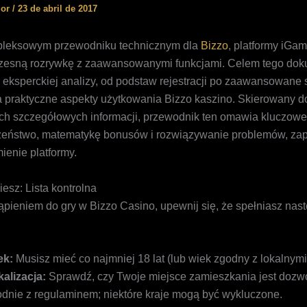
ior
/
23 de abril de 2017
pleksowym przewodniku technicznym dla
Bizzo
, platformy iGam
zesną rozrywkę z zaawansowanymi funkcjami. Celem tego doku
 eksperckiej analizy, od podstaw rejestracji po zaawansowane s
 praktyczne aspekty użytkowania Bizzo kaszino. Skierowany d
ch szczegółowych informacji, przewodnik ten omawia kluczowe
zeństwo, matematykę bonusów i rozwiązywanie problemów, za
ienie platformy.
esz: Lista kontrolna
ąpieniem do gry w Bizzo Casino, upewnij się, że spełniasz nas
ek:
Musisz mieć co najmniej 18 lat (lub wiek zgodny z lokalnymi
alizacja:
Sprawdź, czy Twoje miejsce zamieszkania jest dozw
dnie z regulaminem; niektóre kraje mogą być wykluczone.