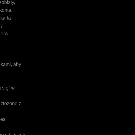
obisty,
konta.
karta
y.
zerw
okami, aby
j się” w
 złożone z
res
ie ich w celu