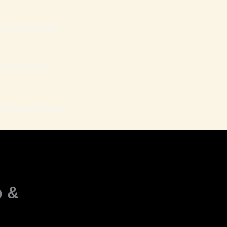
LHÕES (Grupo)
LHÕES (Mail)
HÕES | Ao Vivo
p &