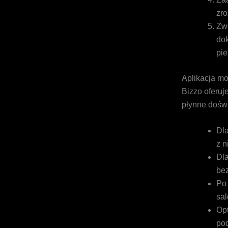
zr
Zwe
dok
pie
Aplikacja mob
Bizzo oferuj
płynne doświ
Dla
z n
Dla
be
Po 
sal
Opt
pod