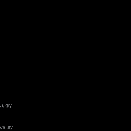
), gry
owaluty