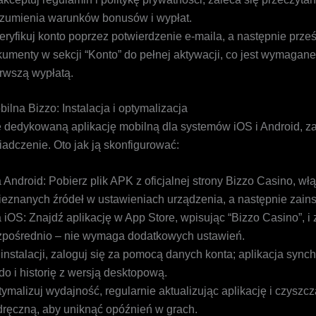
ozumienia warunków bonusów i wypłat.
ryfikuj konto poprzez potwierdzenie e-maila, a następnie prześl
umenty w sekcji “Konto” do pełnej aktywacji, co jest wymagane
rwszą wypłatą.
ilna Bizzo: Instalacja i optymalizacja
e dedykowaną aplikację mobilną dla systemów iOS i Android, 
adczenie. Oto jak ją skonfigurować:
 Android: Pobierz plik APK z oficjalnej strony Bizzo Casino, włą
ieznanych źródeł w ustawieniach urządzenia, a następnie zainst
 iOS: Znajdź aplikację w App Store, wpisując “Bizzo Casino”, i 
zpośrednio – nie wymaga dodatkowych ustawień.
instalacji, zaloguj się za pomocą danych konta; aplikacja synch
do i historię z wersją desktopową.
ymalizuj wydajność, regularnie aktualizując aplikację i czyszc
ręczną, aby uniknąć opóźnień w grach.