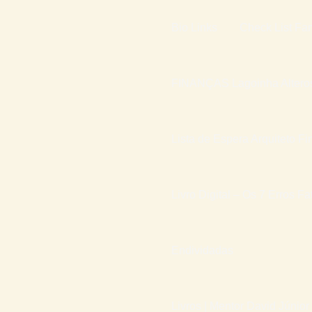
Bio Links
Check List Fam
FINANÇAS Lagoinha Altero
Lista de Espera Arquiteto Fi
Livro Digital – Os 7 Erros F
Endividadas
Livros | Mentor David Júnior