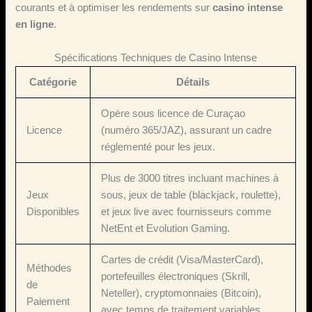
courants et à optimiser les rendements sur
casino intense
en ligne
.
Spécifications Techniques de Casino Intense
Catégorie
Détails
Opère sous licence de Curaçao
Licence
(numéro 365/JAZ), assurant un cadre
réglementé pour les jeux.
Plus de 3000 titres incluant machines à
Jeux
sous, jeux de table (blackjack, roulette),
Disponibles
et jeux live avec fournisseurs comme
NetEnt et Evolution Gaming.
Cartes de crédit (Visa/MasterCard),
Méthodes
portefeuilles électroniques (Skrill,
de
Neteller), cryptomonnaies (Bitcoin),
Paiement
avec temps de traitement variables.