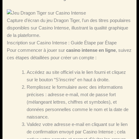
Capture d’écran du jeu Dragon Tiger, l’un des titres populaires
disponibles sur Casino Intense, illustrant la qualité graphique
de la plateforme.
Inscription sur Casino Intense : Guide Étape par Étape
Pour commencer à jouer sur
casino intense en ligne
, suivez
ces étapes détaillées pour créer un compte :
Accédez au site officiel via le lien fourni et cliquez
sur le bouton “S’inscrire” en haut à droite.
Remplissez le formulaire avec des informations
précises : adresse e-mail, mot de passe fort
(mélangeant lettres, chiffres et symboles), et
données personnelles comme le nom et la date de
naissance.
Validez votre adresse e-mail en cliquant sur le lien
de confirmation envoyé par Casino Intense ; cela