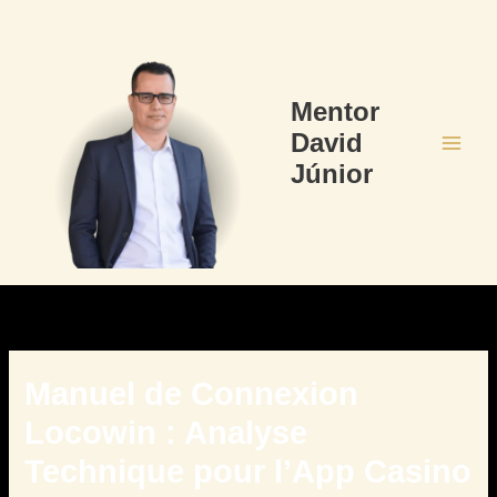
Ir
para
o
conteúdo
Mentor
David
Júnior
Manuel de Connexion
Locowin : Analyse
Technique pour l’App Casino