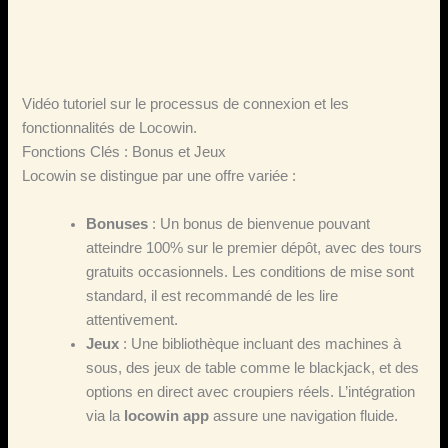
Vidéo tutoriel sur le processus de connexion et les
fonctionnalités de Locowin.
Fonctions Clés : Bonus et Jeux
Locowin se distingue par une offre variée :
Bonuses
: Un bonus de bienvenue pouvant
atteindre 100% sur le premier dépôt, avec des tours
gratuits occasionnels. Les conditions de mise sont
standard, il est recommandé de les lire
attentivement.
Jeux
: Une bibliothèque incluant des machines à
sous, des jeux de table comme le blackjack, et des
options en direct avec croupiers réels. L’intégration
via la
locowin app
assure une navigation fluide.