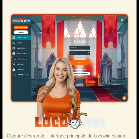
Capture d’écran de l’interface principale de Locowin casino,