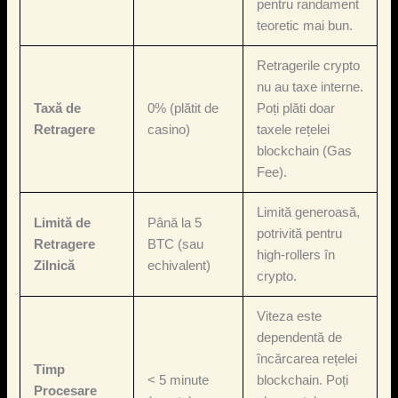
pentru randament
teoretic mai bun.
Retragerile crypto
nu au taxe interne.
Taxă de
0% (plătit de
Poți plăti doar
Retragere
casino)
taxele rețelei
blockchain (Gas
Fee).
Limită generoasă,
Limită de
Până la 5
potrivită pentru
Retragere
BTC (sau
high-rollers în
Zilnică
echivalent)
crypto.
Viteza este
dependentă de
încărcarea rețelei
Timp
< 5 minute
blockchain. Poți
Procesare