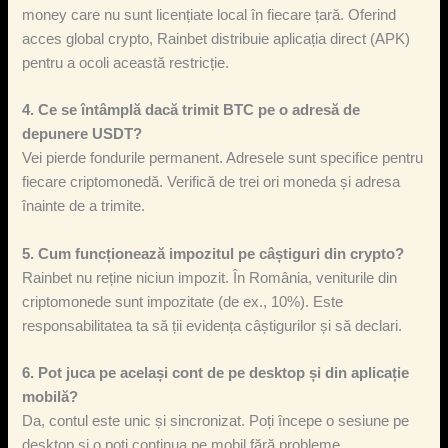
money care nu sunt licențiate local în fiecare țară. Oferind
acces global crypto, Rainbet distribuie aplicația direct (APK)
pentru a ocoli această restricție.
4. Ce se întâmplă dacă trimit BTC pe o adresă de
depunere USDT?
Vei pierde fondurile permanent. Adresele sunt specifice pentru
fiecare criptomonedă. Verifică de trei ori moneda și adresa
înainte de a trimite.
5. Cum funcționează impozitul pe câștiguri din crypto?
Rainbet nu reține niciun impozit. În România, veniturile din
criptomonede sunt impozitate (de ex., 10%). Este
responsabilitatea ta să ții evidența câștigurilor și să declari.
6. Pot juca pe același cont de pe desktop și din aplicație
mobilă?
Da, contul este unic și sincronizat. Poți începe o sesiune pe
desktop și o poți continua pe mobil fără probleme.