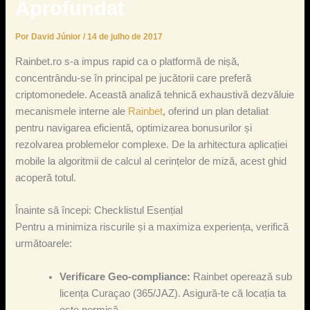
Aprofundat
Por
David Júnior
/
14 de julho de 2017
Rainbet.ro s-a impus rapid ca o platformă de nișă,
concentrându-se în principal pe jucătorii care preferă
criptomonedele. Această analiză tehnică exhaustivă dezvăluie
mecanismele interne ale
Rainbet
, oferind un plan detaliat
pentru navigarea eficientă, optimizarea bonusurilor și
rezolvarea problemelor complexe. De la arhitectura aplicației
mobile la algoritmii de calcul al cerințelor de miză, acest ghid
acoperă totul.
Înainte să începi: Checklistul Esențial
Pentru a minimiza riscurile și a maximiza experiența, verifică
următoarele:
Verificare Geo-compliance:
Rainbet operează sub
licența Curaçao (365/JAZ). Asigură-te că locația ta
este permisă.