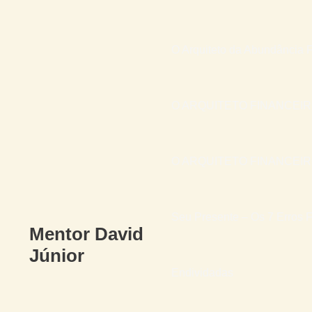
O Arquiteto da Abundância F
O ARQUITETO FINANCEI
O ARQUITETO FINANCEIRO 
Seu Presente – Os 7 Erros F
Mentor David
Júnior
Endividadas