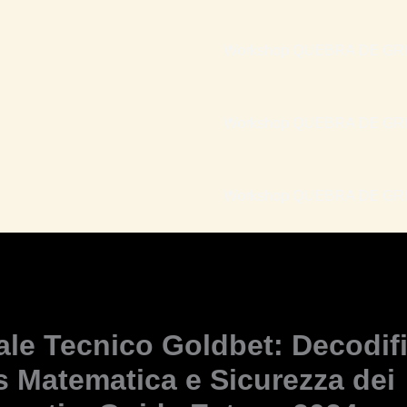
Workshop QUEBRA DE GRI
Workshop QUEBRA DE GRI
Workshop QUEBRA DE GRIL
le Tecnico Goldbet: Decodif
 Matematica e Sicurezza dei