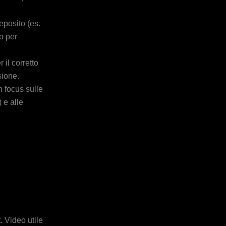
eposito (es.
do per
 il corretto
sione.
 focus sulle
) e alle
. Video utile