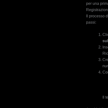
per una prima
Registrazione
Il processo d
passi:
Cli
su
Ins
Ric
Cre
num
Com
Il 