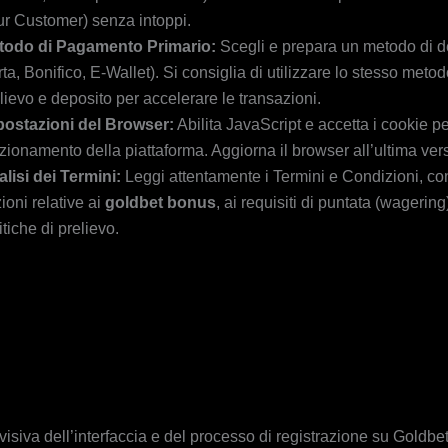
r Customer) senza intoppi.
todo di Pagamento Primario:
Scegli e prepara un metodo di d
ta, Bonifico, E-Wallet). Si consiglia di utilizzare lo stesso meto
lievo e deposito per accelerare le transazioni.
postazioni del Browser:
Abilita JavaScript e accetta i cookie per
zionamento della piattaforma. Aggiorna il browser all’ultima ver
lisi dei Termini:
Leggi attentamente i Termini e Condizioni, con
ioni relative ai
goldbet bonus
, ai requisiti di puntata (wagering
itiche di prelievo.
siva dell’interfaccia e del processo di registrazione su Goldbet