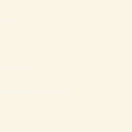
inanceira
RO
– Presencial
atais que mantém Famílias Cristãs