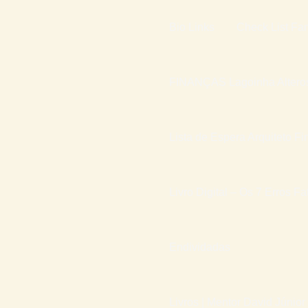
Bio Links
Check List Fam
FINANÇAS Lagoinha Altero
Lista de Espera Arquiteto Fi
Livro Digital – Os 7 Erros F
Endividadas
Livros | Mentor David Júnior