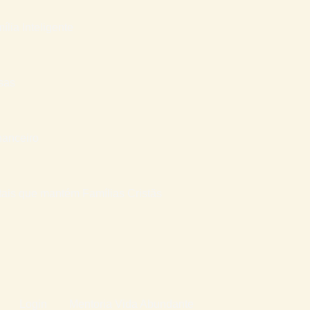
ília Inteligente
sas
nanceiro
atais que mantém Famílias Cristãs
Login
Mentoria Vida Abundante