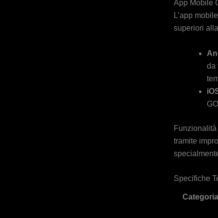
App Mobile G
L’app mobile,
superiori all
An
da 
tem
iO
GO
Funzionalità 
tramite impro
specialmente
Specifiche T
Categori