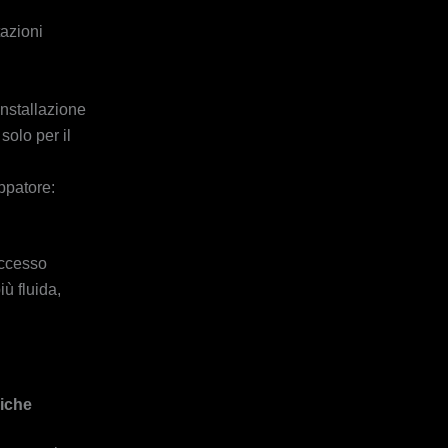
tazioni
installazione
solo per il
uppatore:
accesso
ù fluida,
iche