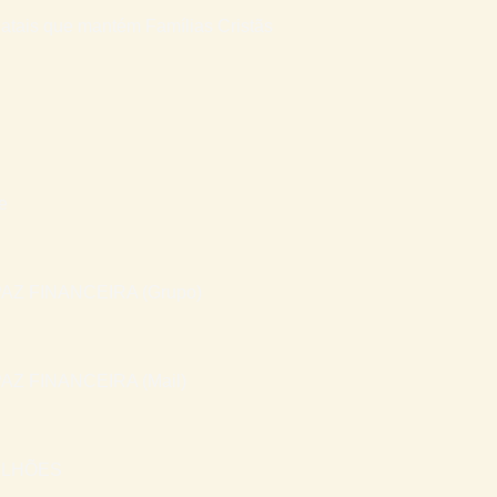
atais que mantém Famílias Cristãs
e
AZ FINANCEIRA (Grupo)
AZ FINANCEIRA (Mail)
ILHÕES