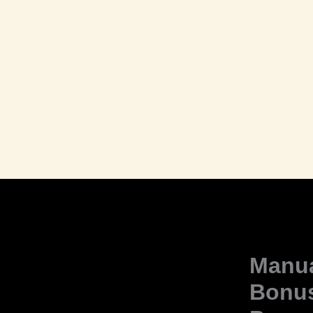
Manua
Bonus