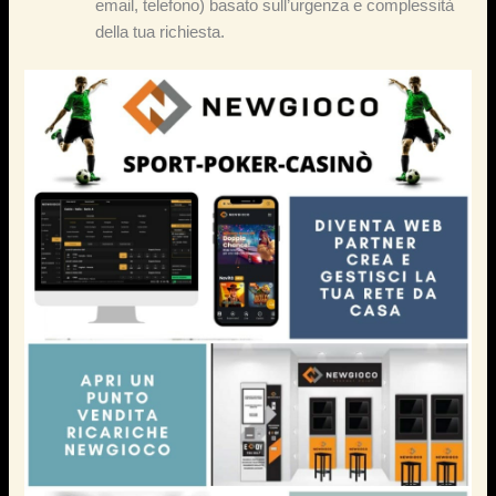
email, telefono) basato sull’urgenza e complessità
della tua richiesta.