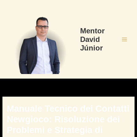
Ir
para
o
conteúdo
Mentor
David
Júnior
Manuale Tecnico dei Contatti
Newgioco: Risoluzione dei
Problemi e Strategia di