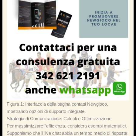
Figura 1: Interfaccia della pagina contatti Newgioco,
mostrando opzioni di supporto integrate.
Strategia di Comunicazione: Calcoli e Ottimizzazione
Per massimizzare l’efficienza, considera esempi matematici.
Supponiamo che il live chat abbia un tempo medio di risposta