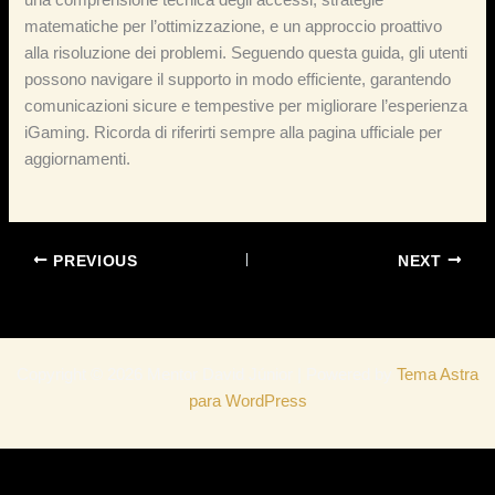
una comprensione tecnica degli accessi, strategie
matematiche per l’ottimizzazione, e un approccio proattivo
alla risoluzione dei problemi. Seguendo questa guida, gli utenti
possono navigare il supporto in modo efficiente, garantendo
comunicazioni sicure e tempestive per migliorare l’esperienza
iGaming. Ricorda di riferirti sempre alla pagina ufficiale per
aggiornamenti.
PREVIOUS
NEXT
Copyright © 2026 Mentor David Júnior | Powered by
Tema Astra
para WordPress