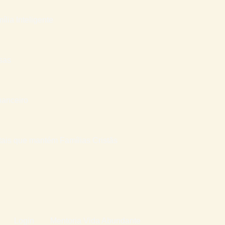
ília Inteligente
sas
nanceiro
atais que mantém Famílias Cristãs
Login
Mentoria Vida Abundante