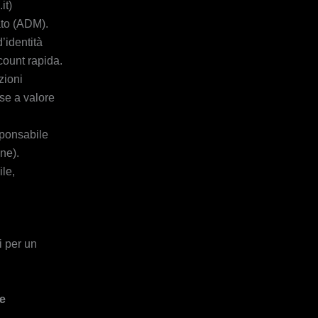
it)
ato (ADM).
’identità
ccount rapida.
zioni
se a valore
sponsabile
ne).
le,
i per un
e