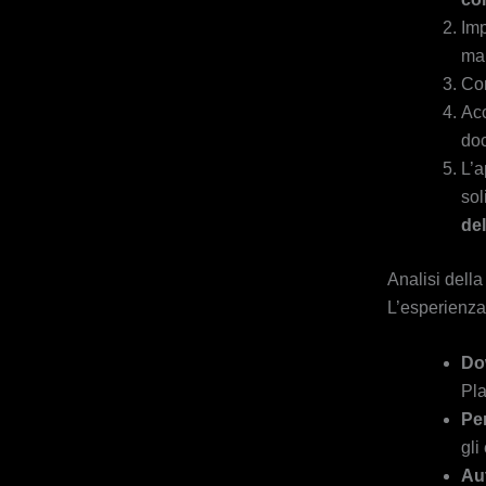
Imp
mai
Com
Acc
doc
L’a
sol
del
Analisi dell
L’esperienza 
Do
Pla
Pe
gli
Au