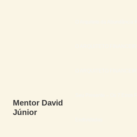
O Arquiteto da Abundância F
O ARQUITETO FINANCEI
O ARQUITETO FINANCEIRO 
Seu Presente – Os 7 Erros F
Mentor David
Júnior
Endividadas