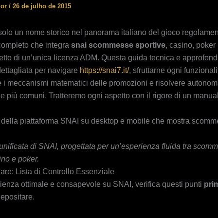
ior
/
26 de julho de 2015
olo un nome storico nel panorama italiano del gioco regolamen
completo che integra
snai scommesse sportive
, casino, poker
l tetto di un’unica licenza ADM. Questa guida tecnica e approfond
ttagliata per navigare
https://snai7.it/
, sfruttarne ogni funzionali
i meccanismi matematici delle promozioni e risolvere autono
e più comuni. Tratteremo ogni aspetto con il rigore di un manual
 unificata di SNAI, progettata per un’esperienza fluida tra scom
ino e poker.
iare: Lista di Controllo Essenziale
ienza ottimale e consapevole su SNAI, verifica questi punti
pri
depositare.