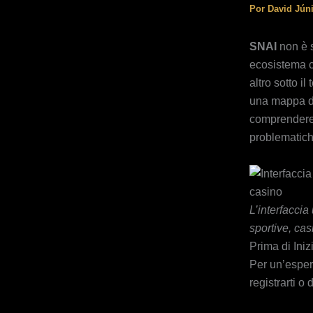
Por
David Jún
SNAI
non è s
ecosistema 
altro sotto i
una mappa de
comprendere 
problematich
L’interfaccia
sportive, cas
Prima di Iniz
Per un’esper
registrarti o 