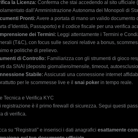
ifica la Licenza:
Conferma che stai accedendo al sito ufficiale (.
olamentato dall’Amministrazione Autonoma dei Monopoli di St
cumenti Pronti:
Avere a portata di mano un valido documento d
rta d’Identità, Passaporto) e il codice fiscale per una verifica a
mprensione dei Termini:
Leggi attentamente i Termini e Condi
erali (T&C), con focus sulle sezioni relative a bonus, scommes
imo e politiche di prelievo.
umenti di Controllo:
Familiarizza con gli strumenti di gioco re
erti da SNAI (deposito giornaliero/mensile, timeout, autoesclusio
nnessione Stabile:
Assicurati una connessione internet affidabi
rattutto per le scommesse live e il
snai poker
in tempo reale.
e Tecnica e Verifica KYC
i registrazione è il primo firewall di sicurezza. Segui questi pass
a di verifica.
cca su “Registrati” e inserisci i dati anagrafici
esattamente com
mpaiono sul tuo documento ufficiale
.