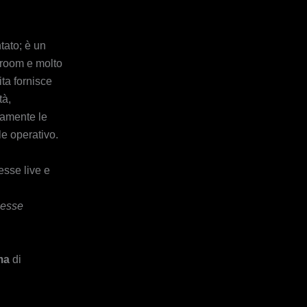
tato; è un
 room e molto
ita fornisce
tà,
mamente le
e operativo.
messe
ma
di