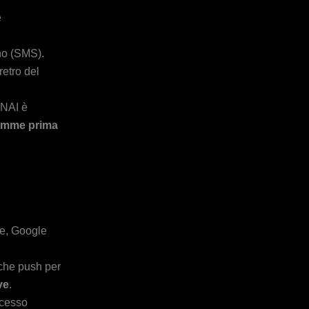
e
ono (SMS).
retro del
SNAI è
somme prima
re, Google
iche push per
ve
.
ccesso