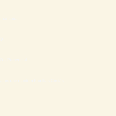
inanceira
RO
– Presencial
atais que mantém Famílias Cristãs