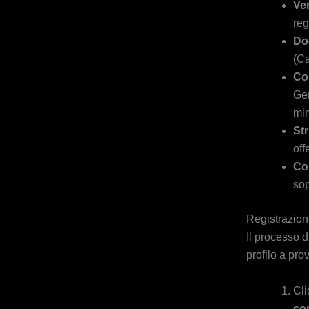
Ver
reg
Do
(Ca
Co
Gen
min
Str
off
Co
sop
Registrazion
Il processo d
profilo a prov
Cli
co