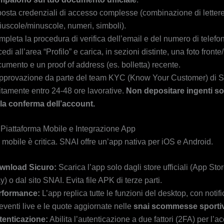
osta credenziali di accesso complesse (combinazione di letter
uscole/minuscole, numeri, simboli).
pleta la procedura di verifica dell’email e del numero di telef
edi all’area “Profilo” e carica, in sezioni distinte, una foto fronte/
umento e un proof of address (es. bolletta) recente.
pprovazione da parte del team KYC (Know Your Customer) di 
itamente entro 24-48 ore lavorative.
Non depositare ingenti 
la conferma dell’account.
a Piattaforma Mobile e Integrazione App
mobile è critica. SNAI offre un’app nativa per iOS e Android.
wnload Sicuro:
Scarica l’app solo dagli store ufficiali (App Sto
y) o dal sito SNAI. Evita file APK di terze parti.
rformance:
L’app replica tutte le funzioni del desktop, con notif
 eventi live e le quote aggiornate nelle
snai scommesse sporti
tenticazione:
Abilita l’autenticazione a due fattori (2FA) per l’a