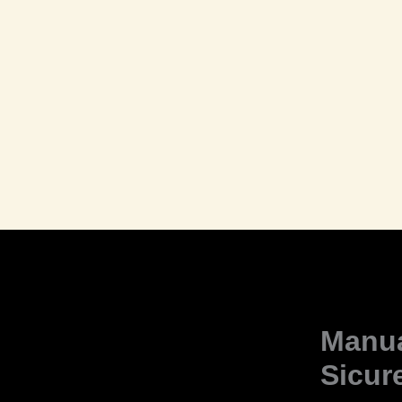
Manua
Sicur