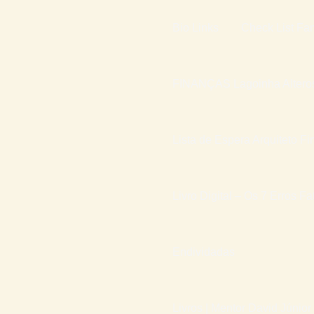
Bio Links
Check List Fam
FINANÇAS Lagoinha Altero
Lista de Espera Arquiteto Fi
Livro Digital – Os 7 Erros F
Endividadas
Livros | Mentor David Júnior