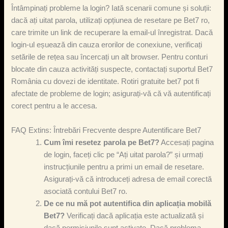
Întâmpinați probleme la login? Iată scenarii comune și soluții:
dacă ați uitat parola, utilizați opțiunea de resetare pe Bet7 ro,
care trimite un link de recuperare la email-ul înregistrat. Dacă
login-ul eșuează din cauza erorilor de conexiune, verificați
setările de rețea sau încercați un alt browser. Pentru conturi
blocate din cauza activități suspecte, contactați suportul Bet7
România cu dovezi de identitate. Rotiri gratuite bet7 pot fi
afectate de probleme de login; asigurați-vă că vă autentificați
corect pentru a le accesa.
FAQ Extins: Întrebări Frecvente despre Autentificare Bet7
Cum îmi resetez parola pe Bet7?
Accesați pagina
de login, faceți clic pe “Ați uitat parola?” și urmați
instrucțiunile pentru a primi un email de resetare.
Asigurați-vă că introduceți adresa de email corectă
asociată contului Bet7 ro.
De ce nu mă pot autentifica din aplicația mobilă
Bet7?
Verificați dacă aplicația este actualizată și
dacă permisiunile sunt activate. Dacă problema