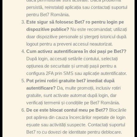
persistă, reinstalați aplicația sau contactați suportul
pentru Bet7 România.
Este sigur să folosesc Bet7 ro pentru login pe
dispozitive publice?
Nu este recomandat; utilizați
doar dispozitive personale și ștergeți istoricul după
logout pentru a preveni accesul neautorizat.
Cum activez autentificarea în doi pași pe Bet7?
După login, accesați setările contului, selectați
opțiunea de securitate și urmați pașii pentru a
configura 2FA prin SMS sau aplicație autentificator.
Pot primi rotiri gratuite bet7 imediat după
autentificare?
Da, multe promoții, inclusiv rotiri
gratuite, sunt activate automat după login, dar
verificați termenii și condițiile pe Bet7 România.
De ce este blocat contul meu pe Bet7?
Blocările
pot apărea din cauza încercărilor repetate de login
eșuate sau activități suspecte. Contactați suportul
Bet7 ro cu dovezi de identitate pentru deblocare.