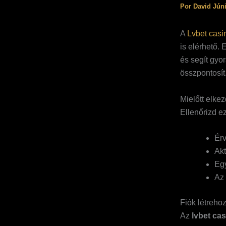
Por
David Jún
A
Lvbet casi
is elérhető. 
és segít gyor
összpontosít
Mielőtt elke
Ellenőrizd e
Érv
Akt
Eg
Az 
Fiók létreho
Az
lvbet ca