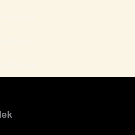
LHÕES (Grupo)
LHÕES (Mail)
HÕES | Ao Vivo
lek