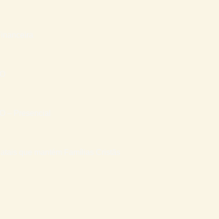
inanceira
RO
– Presencial
atais que mantém Famílias Cristãs