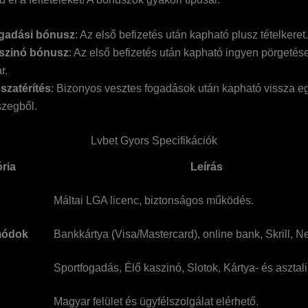
gadási bónusz
: Az első befizetés után kapható plusz tételkeret.
szinó bónusz
: Az első befizetés után kapható ingyen pörgeté
r.
szatérítés
: Bizonyos vesztes fogadások után kapható vissza eg
szegből.
Lvbet Gyors Specifikációk
ria
Leírás
Máltai LGA licenc, biztonságos működés.
módok
Bankkártya (Visa/Mastercard), online bank, Skrill, Net
Sportfogadás, Élő kaszinó, Slotok, Kártya- és asztali
Magyar felület és ügyfélszolgálat elérhető.