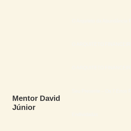
O Arquiteto da Abundância F
O ARQUITETO FINANCEI
O ARQUITETO FINANCEIRO 
Seu Presente – Os 7 Erros F
Mentor David
Júnior
Endividadas