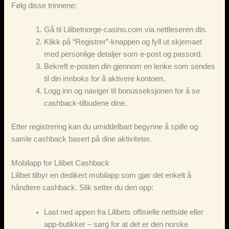
Følg disse trinnene:
Gå til Lilibetnorge-casino.com via nettleseren din.
Klikk på “Registrer”-knappen og fyll ut skjemaet
med personlige detaljer som e-post og passord.
Bekreft e-posten din gjennom en lenke som sendes
til din innboks for å aktivere kontoen.
Logg inn og naviger til bonusseksjonen for å se
cashback-tilbudene dine.
Etter registrering kan du umiddelbart begynne å spille og
samle cashback basert på dine aktiviteter.
Mobilapp for Lilibet Cashback
Lilibet tilbyr en dedikert mobilapp som gjør det enkelt å
håndtere cashback. Slik setter du den opp:
Last ned appen fra Lilibets offisielle nettside eller
app-butikker – sørg for at det er den norske