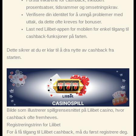
prosentsatser, tidsrammer og omsetningskrav.
Verifisere din identitet for å unngå problemer med
uttak, da dette ofte kreves for bonuser.
Last ned Lilibet-appen for mobilen for enkel tilgang til
cashback-funksjoner på farten.
Dette sikrer at du er klar til å dra nytte av cashback fra
starten.
Bilde som illustrerer spillgrensesnittet på Lilibet casino, hvor
cashback ofte fremheves.
Registreringstrinn for Lilibet
For å få tilgang til Lilibet cashback, må du først registrere deg.