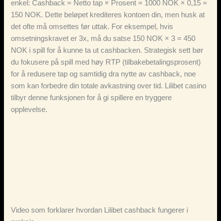
enkel: Cashback = Netto tap × Prosent = 1000 NOK × 0,15 =
150 NOK. Dette beløpet krediteres kontoen din, men husk at
det ofte må omsettes før uttak. For eksempel, hvis
omsetningskravet er 3x, må du satse 150 NOK × 3 = 450
NOK i spill for å kunne ta ut cashbacken. Strategisk sett bør
du fokusere på spill med høy RTP (tilbakebetalingsprosent)
for å redusere tap og samtidig dra nytte av cashback, noe
som kan forbedre din totale avkastning over tid. Lilibet casino
tilbyr denne funksjonen for å gi spillere en tryggere
opplevelse.
Video som forklarer hvordan Lilibet cashback fungerer i