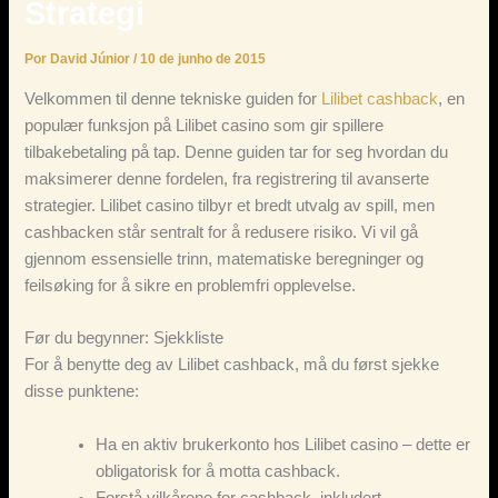
Strategi
Por
David Júnior
/
10 de junho de 2015
Velkommen til denne tekniske guiden for
Lilibet cashback
, en
populær funksjon på Lilibet casino som gir spillere
tilbakebetaling på tap. Denne guiden tar for seg hvordan du
maksimerer denne fordelen, fra registrering til avanserte
strategier. Lilibet casino tilbyr et bredt utvalg av spill, men
cashbacken står sentralt for å redusere risiko. Vi vil gå
gjennom essensielle trinn, matematiske beregninger og
feilsøking for å sikre en problemfri opplevelse.
Før du begynner: Sjekkliste
For å benytte deg av Lilibet cashback, må du først sjekke
disse punktene:
Ha en aktiv brukerkonto hos Lilibet casino – dette er
obligatorisk for å motta cashback.
Forstå vilkårene for cashback, inkludert