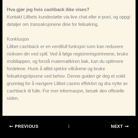
Hva gjør jeg hvis cashback ikke vises?
Kontakt Lilibets kundestøtte via live chat eller e-post, og oppgi
detaljer om transaksjonene dine for feilsøking.
Konklusjon
Lilibet cashback er en verdifull funksjon som kan redusere
risikoen din ved spill. Ved å følge registreringstrinnene, bruke
mobilappen, og forstå matematikken bak, kan du optimere
fordelene. Husk å alltid sjekke vilkårene og bruke
feilsøkingstipsene ved behov. Denne guiden gir deg et solid
grunnlag for å navigere Lilibet casino effektivt og dra nytte av
cashback til fulle. For mer informasjon, besøk den offisielle
siden.
PREVIOUS
NEXT