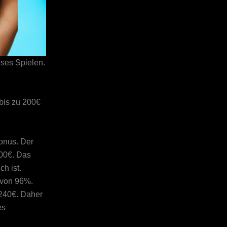
oses Spielen.
bis zu 200€
onus. Der
000€. Das
h ist.
 von 96%.
 240€. Daher
es