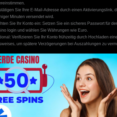
ereinstimmen.
tätigen Sie Ihre E-Mail-Adresse durch einen Aktivierungslink, d
iger Minuten versendet wird.
hten Sie Ihr Konto ein: Setzen Sie ein sicheres Passwort für de
ino login und wählen Sie Währungen wie Euro.
ional: Verifizieren Sie Ihr Konto frühzeitig durch Hochladen ein
sweises, um spätere Verzögerungen bei Auszahlungen zu verm