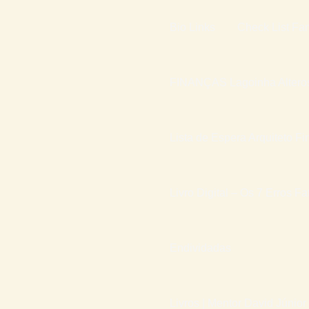
Bio Links
Check List Fam
FINANÇAS Lagoinha Altero
Lista de Espera Arquiteto Fi
Livro Digital – Os 7 Erros F
Endividadas
Livros | Mentor David Júnior