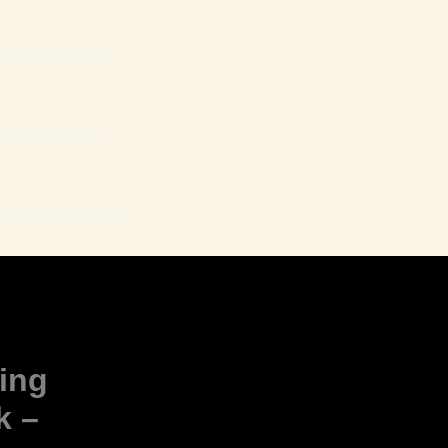
LHÕES (Grupo)
LHÕES (Mail)
HÕES | Ao Vivo
ing
k –