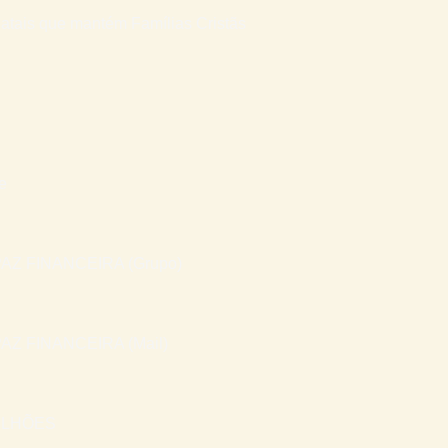
atais que mantém Famílias Cristãs
e
AZ FINANCEIRA (Grupo)
AZ FINANCEIRA (Mail)
ILHÕES