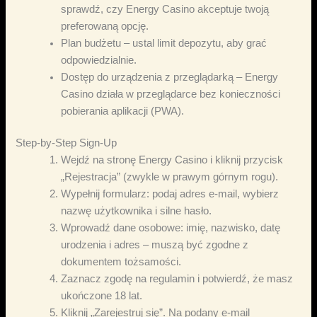
sprawdź, czy Energy Casino akceptuje twoją
preferowaną opcję.
Plan budżetu – ustal limit depozytu, aby grać
odpowiedzialnie.
Dostęp do urządzenia z przeglądarką – Energy
Casino działa w przeglądarce bez konieczności
pobierania aplikacji (PWA).
Step-by-Step Sign-Up
Wejdź na stronę Energy Casino i kliknij przycisk
„Rejestracja” (zwykle w prawym górnym rogu).
Wypełnij formularz: podaj adres e-mail, wybierz
nazwę użytkownika i silne hasło.
Wprowadź dane osobowe: imię, nazwisko, datę
urodzenia i adres – muszą być zgodne z
dokumentem tożsamości.
Zaznacz zgodę na regulamin i potwierdź, że masz
ukończone 18 lat.
Kliknij „Zarejestruj się”. Na podany e-mail