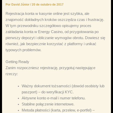
Por
David Júnior
/
20 de outubro de 2017
Rejestracja konta w kasynie online jest szybka, ale
znajomość dokładnych kroków oszczędza czas i frustrację.
W tym przewodniku szczegółowo opisujemy proces
zakładania konta w Energy Casino, od przygotowania po
pierwszy depozyt i obliczanie wymogów obrotu. Dowiesz się
również, jak bezpiecznie korzystać z platformy i unikać
typowych problemów.
Getting Ready
Zanim rozpoczniesz rejestrację, przygotuj następujące
rzeczy:
Ważny dokument tożsamości (dowód osobisty lub
paszport) – do weryfikacji KYC.
Aktywne konto e-mail i numer telefonu.
Stabilne połączenie internetowe.
Metoda płatności (karta, przelew, e-portfel) –