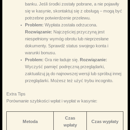
banku. Jeśli środki zostały pobrane, a nie pojawiły
się w kasynie, skontaktuj się z obsługą – mogą być
potrzebne potwierdzenie przelewu.
Problem:
Wypłata została odrzucona.
Rozwiązanie:
Najczęściej przyczyną jest
niespełniony wymóg obrotu lub nieprzesłane
dokumenty. Sprawdź status swojego konta i
warunki bonusu.
Problem:
Gra nie ładuje się.
Rozwiązanie:
Wyczyść pamięć podręczną przeglądarki,
zaktualizuj ją do najnowszej wersji lub spróbuj innej
przeglądarki. Możesz też użyć trybu incognito.
Extra Tips
Porównanie szybkości wpłat i wypłat w kasynie:
Czas
Metoda
Czas wypłaty
wpłaty