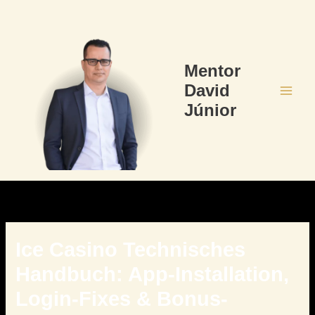
Ir
para
o
conteúdo
Mentor
David
Júnior
Ice Casino Technisches
Handbuch: App-Installation,
Login-Fixes & Bonus-