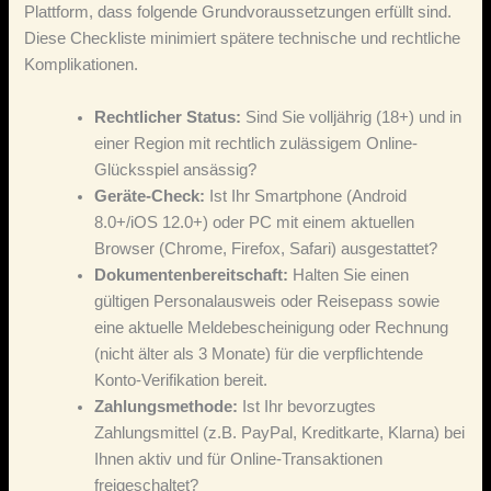
Plattform, dass folgende Grundvoraussetzungen erfüllt sind.
Diese Checkliste minimiert spätere technische und rechtliche
Komplikationen.
Rechtlicher Status:
Sind Sie volljährig (18+) und in
einer Region mit rechtlich zulässigem Online-
Glücksspiel ansässig?
Geräte-Check:
Ist Ihr Smartphone (Android
8.0+/iOS 12.0+) oder PC mit einem aktuellen
Browser (Chrome, Firefox, Safari) ausgestattet?
Dokumentenbereitschaft:
Halten Sie einen
gültigen Personalausweis oder Reisepass sowie
eine aktuelle Meldebescheinigung oder Rechnung
(nicht älter als 3 Monate) für die verpflichtende
Konto-Verifikation bereit.
Zahlungsmethode:
Ist Ihr bevorzugtes
Zahlungsmittel (z.B. PayPal, Kreditkarte, Klarna) bei
Ihnen aktiv und für Online-Transaktionen
freigeschaltet?