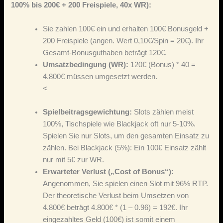
100% bis 200€ + 200 Freispiele, 40x WR):
Sie zahlen 100€ ein und erhalten 100€ Bonusgeld +
200 Freispiele (angen. Wert 0,10€/Spin = 20€). Ihr
Gesamt-Bonusguthaben beträgt 120€.
Umsatzbedingung (WR):
120€ (Bonus) * 40 =
4.800€ müssen umgesetzt werden.
<
Spielbeitragsgewichtung:
Slots zählen meist
100%, Tischspiele wie Blackjack oft nur 5-10%.
Spielen Sie nur Slots, um den gesamten Einsatz zu
zählen. Bei Blackjack (5%): Ein 100€ Einsatz zählt
nur mit 5€ zur WR.
Erwarteter Verlust („Cost of Bonus“):
Angenommen, Sie spielen einen Slot mit 96% RTP.
Der theoretische Verlust beim Umsetzen von
4.800€ beträgt 4.800€ * (1 – 0.96) = 192€. Ihr
eingezahltes Geld (100€) ist somit einem