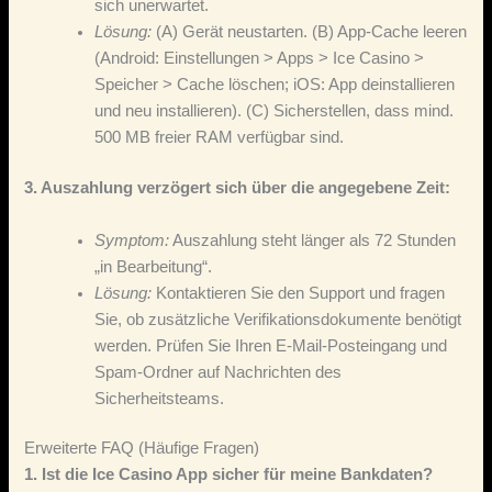
sich unerwartet.
Lösung:
(A) Gerät neustarten. (B) App-Cache leeren
(Android: Einstellungen > Apps > Ice Casino >
Speicher > Cache löschen; iOS: App deinstallieren
und neu installieren). (C) Sicherstellen, dass mind.
500 MB freier RAM verfügbar sind.
3. Auszahlung verzögert sich über die angegebene Zeit:
Symptom:
Auszahlung steht länger als 72 Stunden
„in Bearbeitung“.
Lösung:
Kontaktieren Sie den Support und fragen
Sie, ob zusätzliche Verifikationsdokumente benötigt
werden. Prüfen Sie Ihren E-Mail-Posteingang und
Spam-Ordner auf Nachrichten des
Sicherheitsteams.
Erweiterte FAQ (Häufige Fragen)
1. Ist die Ice Casino App sicher für meine Bankdaten?