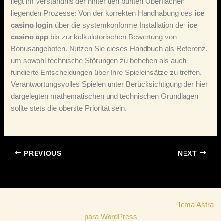
liegt im Verständnis der hinter den bunten Oberflächen
liegenden Prozesse: Von der korrekten Handhabung des
ice
casino login
über die systemkonforme Installation der
ice
casino app
bis zur kalkulatorischen Bewertung von
Bonusangeboten. Nutzen Sie dieses Handbuch als Referenz,
um sowohl technische Störungen zu beheben als auch
fundierte Entscheidungen über Ihre Spieleinsätze zu treffen.
Verantwortungsvolles Spielen unter Berücksichtigung der hier
dargelegten mathematischen und technischen Grundlagen
sollte stets die oberste Priorität sein.
PREVIOUS
NEXT
Copyright © 2026 Mentor David Júnior | Powered by
Tema Astra
para WordPress