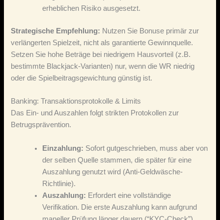
erheblichen Risiko ausgesetzt.
Strategische Empfehlung:
Nutzen Sie Bonuse primär zur
verlängerten Spielzeit, nicht als garantierte Gewinnquelle.
Setzen Sie hohe Beträge bei niedrigem Hausvorteil (z.B.
bestimmte Blackjack-Varianten) nur, wenn die WR niedrig
oder die Spielbeitragsgewichtung günstig ist.
Banking: Transaktionsprotokolle & Limits
Das Ein- und Auszahlen folgt strikten Protokollen zur
Betrugsprävention.
Einzahlung:
Sofort gutgeschrieben, muss aber von
der selben Quelle stammen, die später für eine
Auszahlung genutzt wird (Anti-Geldwäsche-
Richtlinie).
Auszahlung:
Erfordert eine vollständige
Verifikation. Die erste Auszahlung kann aufgrund
maneller Prüfung länger dauern (“KYC-Check”).