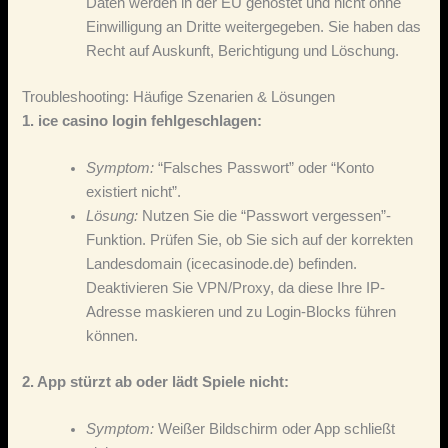
Daten werden in der EU gehostet und nicht ohne
Einwilligung an Dritte weitergegeben. Sie haben das
Recht auf Auskunft, Berichtigung und Löschung.
Troubleshooting: Häufige Szenarien & Lösungen
1.
ice casino login
fehlgeschlagen:
Symptom:
“Falsches Passwort” oder “Konto
existiert nicht”.
Lösung:
Nutzen Sie die “Passwort vergessen”-
Funktion. Prüfen Sie, ob Sie sich auf der korrekten
Landesdomain (icecasinode.de) befinden.
Deaktivieren Sie VPN/Proxy, da diese Ihre IP-
Adresse maskieren und zu Login-Blocks führen
können.
2. App stürzt ab oder lädt Spiele nicht:
Symptom:
Weißer Bildschirm oder App schließt