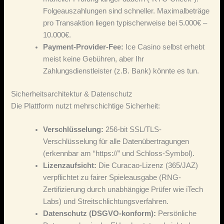
Folgeauszahlungen sind schneller. Maximalbeträge
pro Transaktion liegen typischerweise bei 5.000€ –
10.000€.
Payment-Provider-Fee:
Ice Casino selbst erhebt
meist keine Gebühren, aber Ihr
Zahlungsdienstleister (z.B. Bank) könnte es tun.
Sicherheitsarchitektur & Datenschutz
Die Plattform nutzt mehrschichtige Sicherheit:
Verschlüsselung:
256-bit SSL/TLS-
Verschlüsselung für alle Datenübertragungen
(erkennbar am “https://” und Schloss-Symbol).
Lizenzaufsicht:
Die Curacao-Lizenz (365/JAZ)
verpflichtet zu fairer Spieleausgabe (RNG-
Zertifizierung durch unabhängige Prüfer wie iTech
Labs) und Streitschlichtungsverfahren.
Datenschutz (DSGVO-konform):
Persönliche