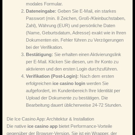
modales Formular.
Dateneingabe:
Geben Sie E-Mail, ein starkes
Passwort (min. 8 Zeichen, Groß-/Kleinbuchstaben,
Zahl), Währung (EUR) und persönliche Daten
(Name, Geburtsdatum, Adresse) exakt wie in Ihren
Dokumenten ein. Fehler führen zu Verzögerungen
bei der Verifikation.
Bestätigung:
Sie erhalten einen Aktivierungslink
per E-Mail. Klicken Sie diesen, um Ihr Konto zu
aktivieren und den ersten Login durchzuführen.
Verifikation (Post-Login):
Nach dem ersten
erfolgreichen
ice casino login
werden Sie
aufgefordert, im Kundenbereich Ihre Identität per
Upload der Dokumente zu bestätigen. Die
Bearbeitung dauert üblicherweise 24-72 Stunden.
Die Ice Casino App: Architektur & Installation
Die native
ice casino app
bietet Performance-Vorteile
gegenüber der Browser-Version. Sie ist ein Wrapper, der