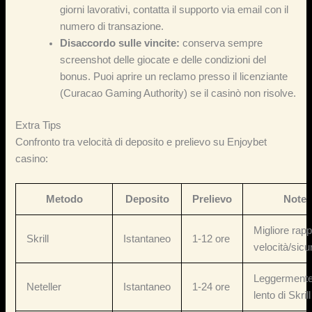
giorni lavorativi, contatta il supporto via email con il
numero di transazione.
Disaccordo sulle vincite:
conserva sempre
screenshot delle giocate e delle condizioni del
bonus. Puoi aprire un reclamo presso il licenziante
(Curacao Gaming Authority) se il casinò non risolve.
Extra Tips
Confronto tra velocità di deposito e prelievo su Enjoybet
casino:
Metodo
Deposito
Prelievo
Note
Migliore rapp
Skrill
Istantaneo
1-12 ore
velocità/sic
Leggermente
Neteller
Istantaneo
1-24 ore
lento di Skrill