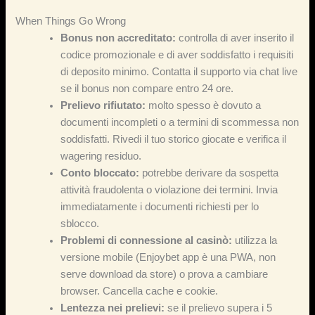
When Things Go Wrong
Bonus non accreditato:
controlla di aver inserito il
codice promozionale e di aver soddisfatto i requisiti
di deposito minimo. Contatta il supporto via chat live
se il bonus non compare entro 24 ore.
Prelievo rifiutato:
molto spesso è dovuto a
documenti incompleti o a termini di scommessa non
soddisfatti. Rivedi il tuo storico giocate e verifica il
wagering residuo.
Conto bloccato:
potrebbe derivare da sospetta
attività fraudolenta o violazione dei termini. Invia
immediatamente i documenti richiesti per lo
sblocco.
Problemi di connessione al casinò:
utilizza la
versione mobile (Enjoybet app è una PWA, non
serve download da store) o prova a cambiare
browser. Cancella cache e cookie.
Lentezza nei prelievi:
se il prelievo supera i 5