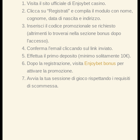
Visita il sito ufficiale di Enjoybet casino.
Clicca su “Registrati” e compila il modulo con nome,
cognome, data di nascita e indirizzo.
Inserisci il codice promozionale se richiesto
(altrimenti lo troverai nella sezione bonus dopo
l’accesso).
Conferma l’email cliccando sul link inviato.
Effettua il primo deposito (minimo solitamente 10€).
Dopo la registrazione, visita
Enjoybet bonus
per
attivare la promozione.
Avvia la tua sessione di gioco rispettando i requisiti
di scommessa.