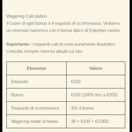
Wagering Calculation
Il cuore di ogni bonus è il requisito di scommessa. Vediamo
un esempio numerico con il bonus tipico di Enjoybet casino.
Importante:
i seguenti calcoli sono puramente illustrativi;
consulta sempre i termini attuali sul sito.
Elemento
Valore
Deposito
€100
Bonus
€100 (100% fino a €200)
Requisito di scommessa
30x il bonus
Wagering totale richiesto
30 × €100 = €3.000