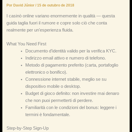
Por
David Júnior
/
15 de outubro de 2018
I casinò online variano enormemente in qualità — questa
guida taglia fuori il rumore e copre solo ciò che conta
realmente per un’esperienza fluida.
What You Need First
Documento d’identità valido per la verifica KYC.
Indirizzo email attivo e numero di telefono.
Metodo di pagamento preferito (carta, portafoglio
elettronico o bonifico).
Connessione internet stabile, meglio se su
dispositivo mobile o desktop.
Budget di gioco definito: non investire mai denaro
che non puoi permetterti di perdere.
Familiarità con le condizioni del bonus: leggere i
termini è fondamentale.
Step-by-Step Sign-Up