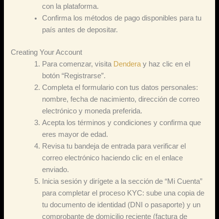
con la plataforma.
Confirma los métodos de pago disponibles para tu
país antes de depositar.
Creating Your Account
Para comenzar, visita
Dendera
y haz clic en el
botón “Registrarse”.
Completa el formulario con tus datos personales:
nombre, fecha de nacimiento, dirección de correo
electrónico y moneda preferida.
Acepta los términos y condiciones y confirma que
eres mayor de edad.
Revisa tu bandeja de entrada para verificar el
correo electrónico haciendo clic en el enlace
enviado.
Inicia sesión y dirígete a la sección de “Mi Cuenta”
para completar el proceso KYC: sube una copia de
tu documento de identidad (DNI o pasaporte) y un
comprobante de domicilio reciente (factura de