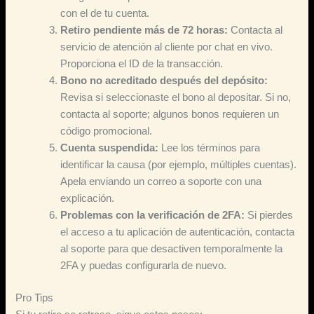
con el de tu cuenta.
Retiro pendiente más de 72 horas:
Contacta al
servicio de atención al cliente por chat en vivo.
Proporciona el ID de la transacción.
Bono no acreditado después del depósito:
Revisa si seleccionaste el bono al depositar. Si no,
contacta al soporte; algunos bonos requieren un
código promocional.
Cuenta suspendida:
Lee los términos para
identificar la causa (por ejemplo, múltiples cuentas).
Apela enviando un correo a soporte con una
explicación.
Problemas con la verificación de 2FA:
Si pierdes
el acceso a tu aplicación de autenticación, contacta
al soporte para que desactiven temporalmente la
2FA y puedas configurarla de nuevo.
Pro Tips