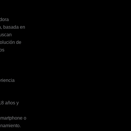
adora
a, basada en
buscan
solución de
tos
riencia
18 años y
 smartphone o
enamiento.