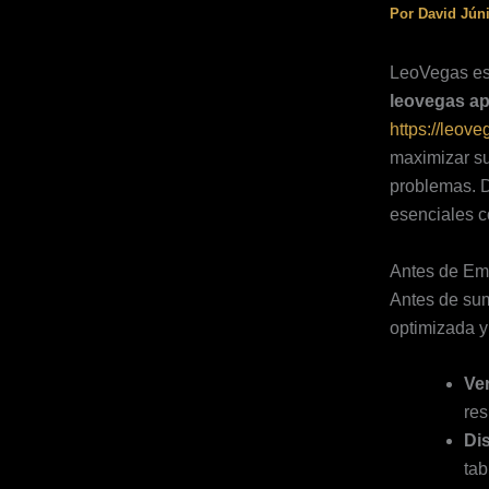
Por
David Jún
LeoVegas es 
leovegas a
https://leove
maximizar su
problemas. D
esenciales c
Antes de Emp
Antes de sum
optimizada y
Ve
res
Di
tab