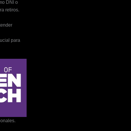
mo DNI o
a retiros.
tender
ucial para
ionales.