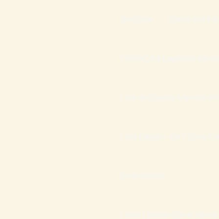
Bio Links
Check List Fam
FINANÇAS Lagoinha Altero
Lista de Espera Arquiteto Fi
Livro Digital – Os 7 Erros F
Endividadas
Livros | Mentor David Júnior