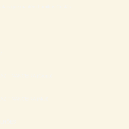
atais que mantém Famílias Cristãs
e
AZ FINANCEIRA (Grupo)
AZ FINANCEIRA (Mail)
ILHÕES