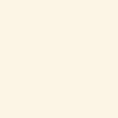
inanceira
RO
– Presencial
atais que mantém Famílias Cristãs