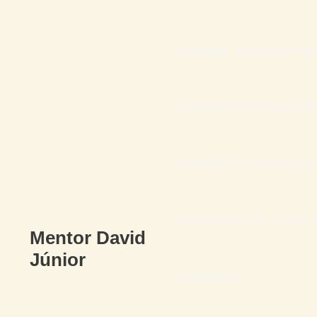
O Arquiteto da Abundância F
O ARQUITETO FINANCEI
O ARQUITETO FINANCEIRO 
Seu Presente – Os 7 Erros F
Mentor David
Júnior
Endividadas