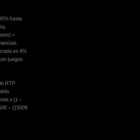
00% hasta
ra,
bono) =
nancias.
perada es 4%
 con juegos
lto RTP
aldo
sta x (1 –
 50€ – (1500€