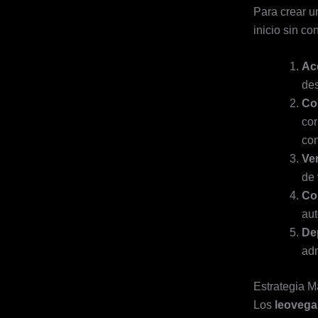
Para crear u
inicio sin co
Acc
des
Co
cor
con
Ver
de 
Co
aut
Dep
adm
Estrategia M
Los
leovega