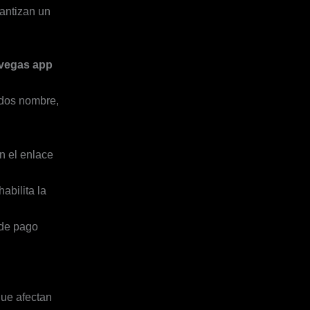
antizan un
vegas app
idos nombre,
n el enlace
abilita la
 de pago
que afectan