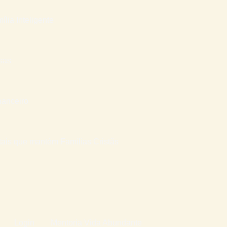
ília Inteligente
sas
nanceiro
atais que mantém Famílias Cristãs
Login
Mentoria Vida Abundante