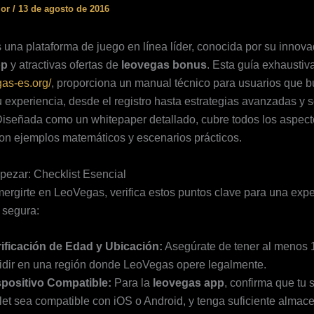
ior
/
13 de agosto de 2016
una plataforma de juego en línea líder, conocida por su innov
pp
y atractivas ofertas de
leovegas bonus
. Esta guía exhaustiv
gas-es.org/
, proporciona un manual técnico para usuarios que 
 experiencia, desde el registro hasta estrategias avanzadas y 
iseñada como un whitepaper detallado, cubre todos los aspec
on ejemplos matemáticos y escenarios prácticos.
ezar: Checklist Esencial
ergirte en LeoVegas, verifica estos puntos clave para una expe
 segura:
rificación de Edad y Ubicación:
Asegúrate de tener al menos 
idir en una región donde LeoVegas opere legalmente.
spositivo Compatible:
Para la
leovegas app
, confirma que tu
let sea compatible con iOS o Android, y tenga suficiente almac