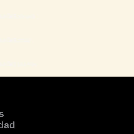
LHÕES (Grupo)
LHÕES (Mail)
HÕES | Ao Vivo
s
idad